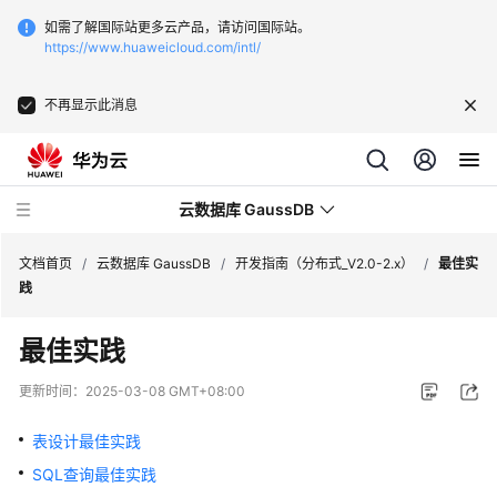
如需了解国际站更多云产品，请访问国际站。
https://www.huaweicloud.com/intl/
不再显示此消息
云数据库 GaussDB
文档首页
/
云数据库 GaussDB
/
开发指南（分布式_V2.0-2.x）
/
最佳实
践
最
最佳实践
新
动
更新时间：
2025-03-08 GMT+08:00
态
表设计最佳实践
服
SQL查询最佳实践
务