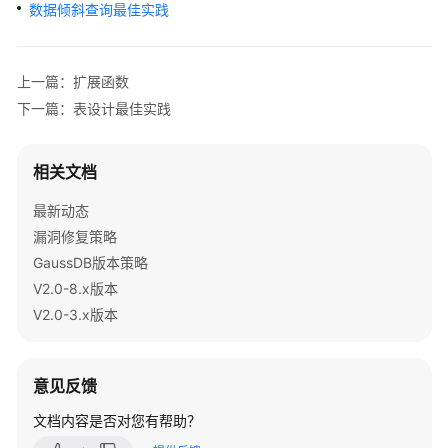
公
数据倾斜查询最佳实践
告
产
上一篇：扩展函数
品
下一篇：表设计最佳实践
介
绍
相关文档
计
最新动态
费
说
漏洞修复策略
明
GaussDB版本策略
V2.0-8.x版本
快
V2.0-3.x版本
速
入
门
意见反馈
用
文档内容是否对您有帮助？
户