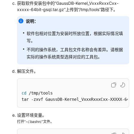
指
获取
软件安装包中
的“
GaussDB-Kernel_VxxxRxxxCxx
-
南
xxxxx-64bit-gsql.tar.gz”上传到“/tmp/tools”路径下。
开
说明：
发
软件包相对位置为安装时所放位置，根据实际情况填
指
南
写。
（分
不同的操作系统，工具包文件名称会有差异。请根据
布
实际的操作系统类型选择对应的工具包。
式
_V2.0-
解压文件。
8.x）
开
cd
 /tmp/tools

发
tar -zxvf GaussDB-Kernel_VxxxRxxxCxx-XXXXX-64bi
指
南
（集
设置环境变量。
中
打开“~/.bashrc”文件。
式
_V2.0-