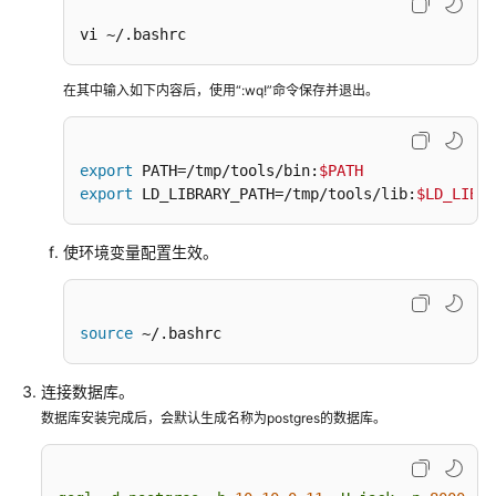
8.x）
vi ~/.bashrc
开
在其中输入如下内容后，使用“:wq!”命令保存并退出。
发
指
南
（分
export
 PATH=/tmp/tools/bin:
$PATH
布
export
 LD_LIBRARY_PATH=/tmp/tools/lib:
$LD_LIBRA
式
_V2.0-
使环境变量配置生效。
3.x）
开
source
 ~/.bashrc
发
指
连接数据库。
南
（集
数据库安装完成后，会默认生成名称为postgres的数据库。
中
式
_V2.0-