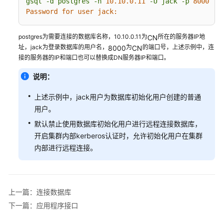
gsql
-d
postgres
-h
10.10
.0
.11
-U
jack
-p
8000
3.x）
Password for user jack:
开
postgres为需要连接的数据库名称，10.10.0.11为
所在的服务器IP地
CN
发
址，jack为登录数据库的用户名，
为
的端口号，上述示例中，连
8000
CN
指
接的服务器的IP和端口也可以替换成DN服务器IP和端口。
南
（分
说明：
布
式
上述示例中，jack用户为数据库初始化用户创建的普通
_V2.0-
用户。
2.x）
默认禁止使用数据库初始化用户进行远程连接数据库，
开启集群内部kerberos认证时，允许初始化用户在集群
数
内部进行远程连接。
据
库
系
统
上一篇：连接数据库
概
下一篇：应用程序接口
述