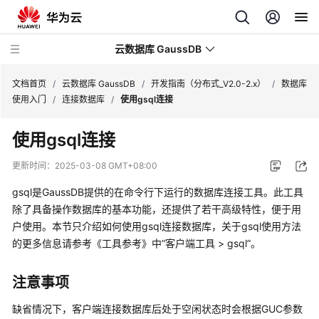
云数据库 GaussDB
文档首页
/
云数据库 GaussDB
/
开发指南（分布式_V2.0-2.x）
/
数据库
使用入门
/
连接数据库
/
使用gsql连接
最
使用gsql连接
新
动
更新时间：
2025-03-08 GMT+08:00
态
gsql是
GaussDB
提供的在命令行下运行的数据库连接工具。此工具
服
除了具备操作数据库的基本功能，还提供了若干高级特性，便于用
务
户使用。本节只介绍如何使用gsql连接数据库，关于gsql使用方法
公
的更多信息请参考《工具参考》中“客户端工具 > gsql”。
告
注意事项
产
品
缺省情况下，客户端连接数据库后处于空闲状态时会根据GUC参数