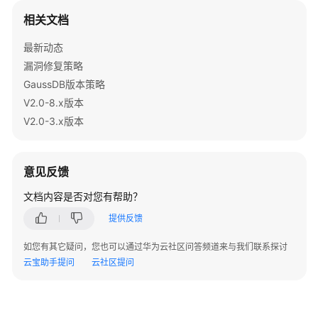
管
相关文档
理
数
最新动态
据
漏洞修复策略
库
GaussDB版本策略
安
V2.0-8.x版本
全
V2.0-3.x版本
数
据
库
意见反馈
使
文档内容是否对您有帮助？
用
入
提供反馈
门
如您有其它疑问，您也可以通过华为云社区问答频道来与我们联系探讨
连
云宝助手提问
云社区提问
接
数
据