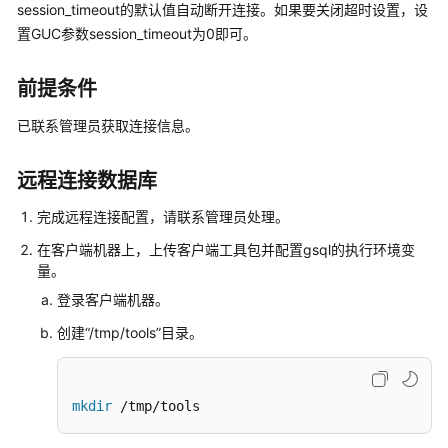
介
session_timeout的默认值自动断开连接。如果要关闭超时设置，设
绍
置GUC参数session_timeout为0即可。
计
前提条件
费
说
已联系管理员获取连接信息。
明
远程连接数据库
快
速
完成远程连接配置，
请联系管理员处理
。
入
门
在客户端机器上，上传客户端工具包并配置gsql的执行环境变
量。
用
登录客户端机器。
户
创建“/tmp/tools”目录。
指
南
开
mkdir
 /tmp/tools
发