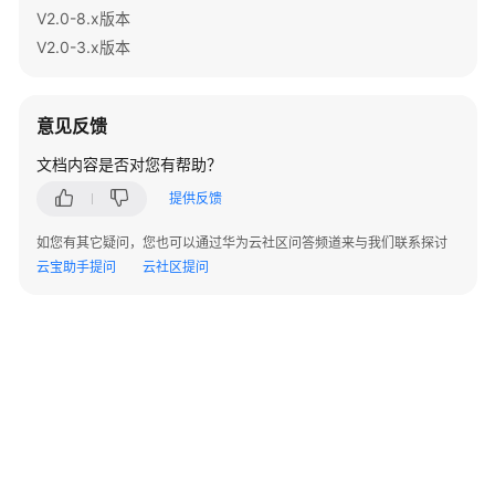
指
V2.0-8.x版本
南
V2.0-3.x版本
开
发
意见反馈
指
南
文档内容是否对您有帮助？
提供反馈
最
佳
如您有其它疑问，您也可以通过华为云社区问答频道来与我们联系探讨
实
云宝助手提问
云社区提问
践
性
能
白
皮
书
API