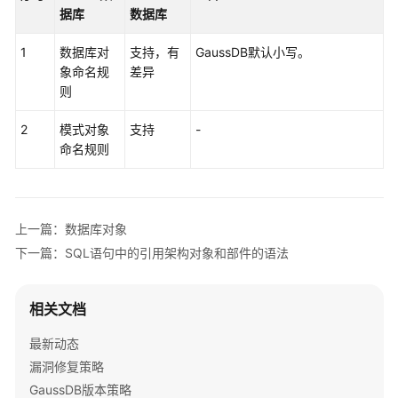
公
据库
数据库
告
1
数据库对
支持，有
GaussDB默认小写。
产
象命名规
差异
品
则
介
绍
2
模式对象
支持
-
命名规则
计
费
说
明
上一篇：数据库对象
下一篇：SQL语句中的引用架构对象和部件的语法
快
速
入
相关文档
门
最新动态
漏洞修复策略
用
户
GaussDB版本策略