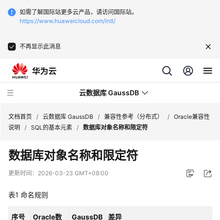
如需了解国际站更多云产品，请访问国际站。
https://www.huaweicloud.com/intl/
不再显示此消息
云数据库 GaussDB
文档首页
/
云数据库 GaussDB
/
兼容性参考（分布式）
/
Oracle兼容性
说明
/
SQL的基本元素
/
数据库对象名称和限定符
最
数据库对象名称和限定符
新
动
更新时间：
2026-03-23 GMT+08:00
态
表1
命名规则
服
务
序号
Oracle数
GaussDB
差异