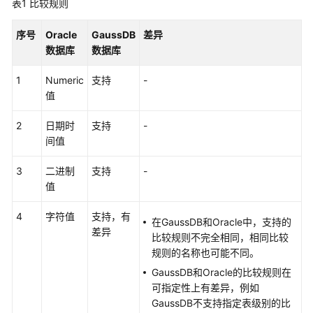
表1
比较规则
公
告
序号
Oracle
GaussDB
差异
数据库
数据库
产
品
1
Numeric
支持
-
介
值
绍
2
日期时
支持
-
计
间值
费
说
3
二进制
支持
-
明
值
快
4
字符值
支持，有
在GaussDB和Oracle中，支持的
速
差异
比较规则不完全相同，相同比较
入
规则的名称也可能不同。
门
GaussDB和Oracle的比较规则在
可指定性上有差异，例如
用
GaussDB不支持指定表级别的比
户