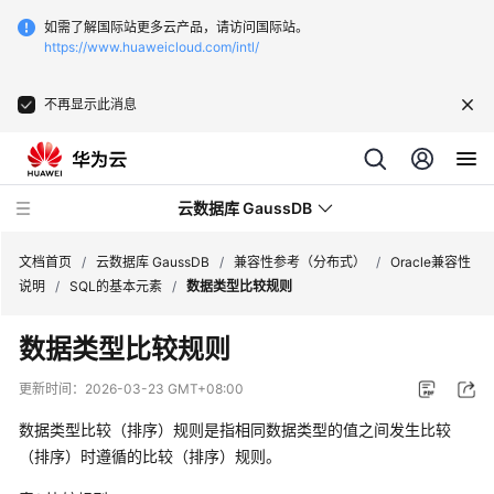
如需了解国际站更多云产品，请访问国际站。
https://www.huaweicloud.com/intl/
不再显示此消息
云数据库 GaussDB
文档首页
/
云数据库 GaussDB
/
兼容性参考（分布式）
/
Oracle兼容性
说明
/
SQL的基本元素
/
数据类型比较规则
最
数据类型比较规则
新
动
更新时间：
2026-03-23 GMT+08:00
态
数据类型比较（排序）规则是指相同数据类型的值之间发生比较
服
（排序）时遵循的比较（排序）规则。
务