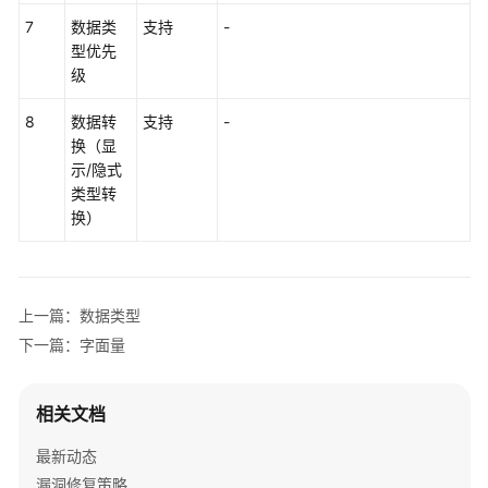
7
数据类
支持
-
性
型优先
能
级
白
皮
8
数据转
支持
-
书
换（显
示/隐式
API
类型转
参
换）
考
SDK
参
上一篇：数据类型
考
下一篇：字面量
场
景
相关文档
代
码
最新动态
示
漏洞修复策略