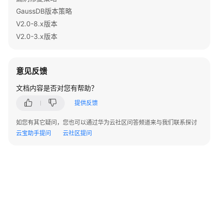
例
GaussDB版本策略
V2.0-8.x版本
常
V2.0-3.x版本
见
问
题
意见反馈
视
文档内容是否对您有帮助？
频
帮
提供反馈
助
如您有其它疑问，您也可以通过华为云社区问答频道来与我们联系探讨
云宝助手提问
云社区提问
特
性
指
南
兼
容
性