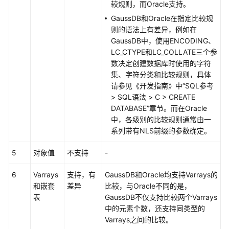
较规则，而Oracle支持。
指
南
GaussDB和Oracle在指定比较规
则的语法上有差异，例如在
开
GaussDB中，使用ENCODING、
发
LC_CTYPE和LC_COLLATE三个参
指
数决定创建数据库时使用的字符
南
集、字符分类和比较规则，具体
请参见《
开发指南
》中“SQL参考
调
> SQL语法 > C > CREATE
优
DATABASE”章节。而在Oracle
指
中，各级别的比较规则通常由一
南
系列带有NLS前缀的参数确定。
5
对象值
不支持
-
参
考
6
Varrays
支持，有
GaussDB和Oracle均支持Varrays的
和嵌套
差异
比较，与Oracle不同的是，
最
表
GaussDB不仅支持比较两个Varrays
佳
中的元素个数，还支持同类型的
实
Varrays之间的比较。
践