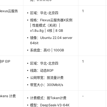
lexus云服务
1
区域：华北-北京四
例
规格：Flexus云服务器X实例
| 性能模式（关闭）|
x1.8u.8g | 4核 | 8 GB
镜像：Ubuntu 22.04 server
64bit
系统盘：高IO | 100GB
P EIP
1
区域：华北-北京四
线路：动态BGP
公网带宽：按流量计费
带宽大小：300Mbit/s
okens 计费
-
计费模式：
按Token计费
）
模型：
DeepSeek-V3-64K