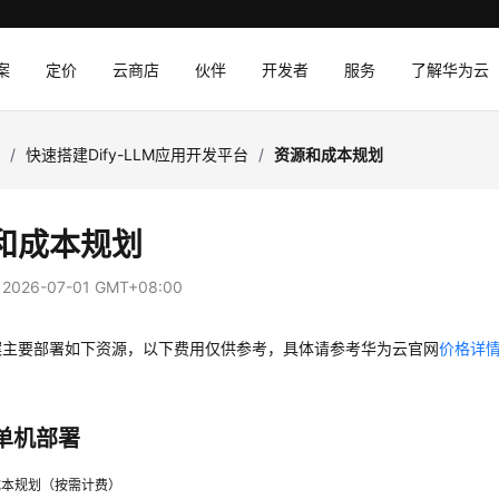
案
定价
云商店
伙伴
开发者
服务
了解华为云
I
/
快速搭建Dify-LLM应用开发平台
/
资源和成本规划
和成本规划
：
2026-07-01 GMT+08:00
案主要部署如下资源，以下费用仅供参考，具体请参考华为云官网
价格详
单机部署
成本规划（按需计费）