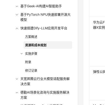
基于Geek-AI构建AI智能助手
基于PyTorch NPU快速部署开源大
模型
华为云F
器X实
快速搭建Dify-LLM应用开发平台
方案概述
资源和成本规划
实施步骤
附录
修订记录
弹性公网I
天宽昇腾云行业大模型适配服务解
决方案
德勤AI场景化咨询与实施服务解决
方案