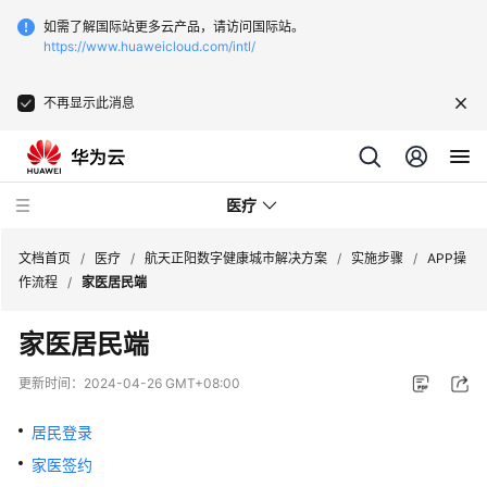
如需了解国际站更多云产品，请访问国际站。
https://www.huaweicloud.com/intl/
不再显示此消息
医疗
文档首页
/
医疗
/
航天正阳数字健康城市解决方案
/
实施步骤
/
APP操
作流程
/
家医居民端
卫
家医居民端
宁
健
更新时间：
2024-04-26 GMT+08:00
康
全
居民登录
民
家医签约
健