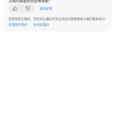
决
文档内容是否对您有帮助？
方
提供反馈
案
如您有其它疑问，您也可以通过华为云社区问答频道来与我们联系探讨
众
云宝助手提问
云社区提问
阳
健
康
智
慧
医
共
体
解
决
方
案
©2026 Huaweicloud.com 版权所有
黔ICP备20004760号-14
苏B2-20130048号
航
A2.B1.B2-20070312
天
增值电信业务经营许可证：B1.B2-20200593 | 代理域名注册服务机构：新网、西数
正
电子营业执照
贵公网安备 52990002000093号