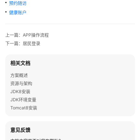
康
预约随访
信
健康账户
息
平
台
上一篇：APP操作流程
解
下一篇：居民登录
决
方
案
相关文档
卫
方案概述
宁
资源与架构
健
JDK8安装
康
智
JDK环境变量
慧
Tomcat8安装
医
共
体
意见反馈
解