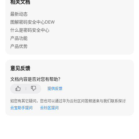
相关文档
介
绍
最新动态
图解密码安全中心DEW
计
什么是密码安全中心
费
说
产品功能
明
产品优势
快
速
意见反馈
入
文档内容是否对您有帮助？
门
提供反馈
用
户
如您有其它疑问，您也可以通过华为云社区问答频道来与我们联系探讨
指
云宝助手提问
云社区提问
南
最
佳