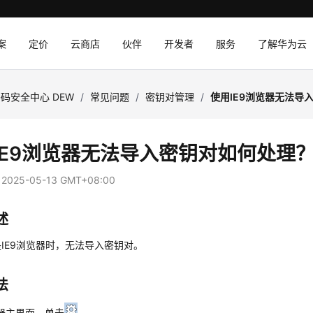
案
定价
云商店
伙伴
开发者
服务
了解华为云
码安全中心 DEW
/
常见问题
/
密钥对管理
/
使用IE9浏览器无法导
IE9浏览器无法导入密钥对如何处理
：
2025-05-13 GMT+08:00
述
IE9浏览器时，无法导入密钥对。
法
器主界面，单击
。