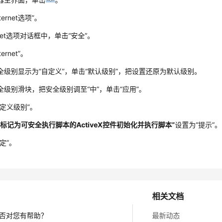
nternet选项”
。
rnet选项对话框中，单击
“安全”
。
ternet”
。
全级别显示为
“自定义”
，单击
“默认级别”
，把设置还原为默认级别。
全级别滑块，把安全级别调至
“中”
，单击
“应用”
。
自定义级别”
。
未标记为可安全执行脚本的ActiveX控件初始化并执行脚本”
设置为
“提示”
。
定”
。
相关文档
否对您有帮助？
最新动态