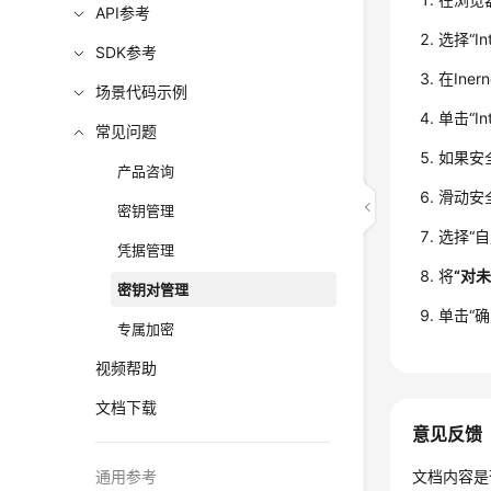
API参考
选择
“I
SDK参考
在Ine
场景代码示例
单击
“In
常见问题
如果安
产品咨询
滑动安
密钥管理
选择
“
凭据管理
将
“对
密钥对管理
单击
“确
专属加密
视频帮助
文档下载
意见反馈
通用参考
文档内容是