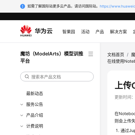
如需了解国际站更多云产品，请访问国际站。
https://www.huaweic
智果园
活动
产品
解决方案
魔坊（ModelArts）模型训推
文档首页
/
魔
平台
在线使用Note
上传O
最新动态
更新时间
服务公告
在Noteb
产品介绍
则会上传
计费说明
通过Ju