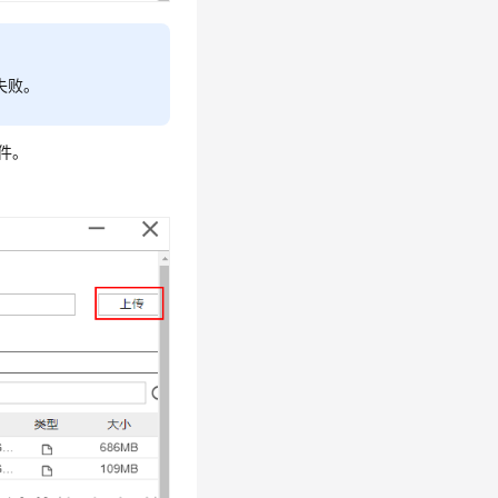
失败。
件。