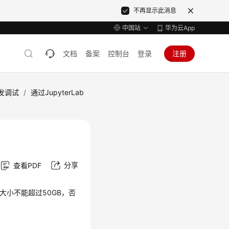
不再显示此消息
中国站
华为云App
文档
备案
控制台
登录
注册
开发调试
/
通过JupyterLab
分享
查看PDF
文件大小不能超过50GB，否