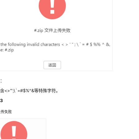
因：
<>'";\`=#$%^&等特殊字符。
3
上传失败