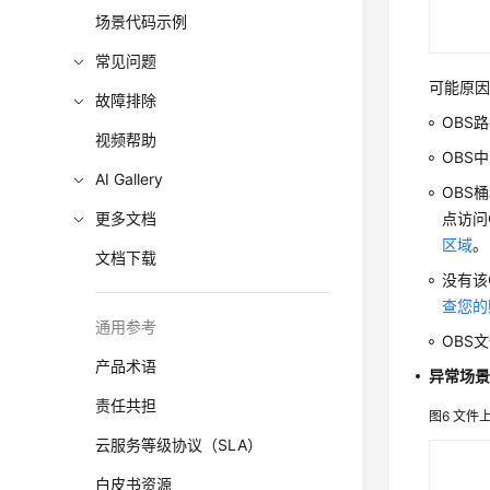
场景代码示例
常见问题
可能原
故障排除
OBS
视频帮助
OBS
AI Gallery
OBS
更多文档
点访问
区域
。
文档下载
没有该
查您的
通用参考
OBS
产品术语
异常场景
责任共担
图6
文件
云服务等级协议（SLA）
白皮书资源