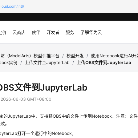
loud.com/intl/
定价
云商店
伙伴
开发者
服务
了解华为云
坊（ModelArts）模型训推平台
/
模型开发
/
使用Notebook进行AI
book实例
/
上传文件至JupyterLab
/
上传OBS文件到JupyterLab
BS文件到JupyterLab
：
2026-06-03 GMT+08:00
ook的JupyterLab中，支持将OBS中的文件上传到Notebook。注意：
失败。
pyterLab打开一个运行中的Notebook。