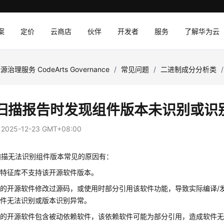
案
定价
云商店
伙伴
开发者
服务
了解华为云
源治理服务 CodeArts Governance
/
常见问题
/
二进制成分分析类
/
扫描报告时发现组件版本未识别或识
：
2025-12-23 GMT+08:00
扫描无法识别组件版本常见的原因有：
析特征库不支持该开源软件版本。
的开源软件修改过源码，或使用时部分引用该软件功能，导致实际编译/
软件无法识别或版本识别异常。
用的开源软件包含被动依赖软件，该依赖软件可能为部分引用，造成软件