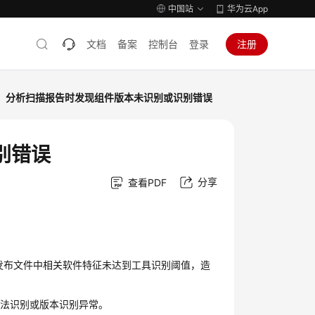
中国站
华为云App
文档
备案
控制台
登录
注册
分析扫描报告时发现组件版本未识别或识别错误
别错误
分享
查看PDF
发布文件中相关软件特征未达到工具识别阈值，造
无法识别或版本识别异常。