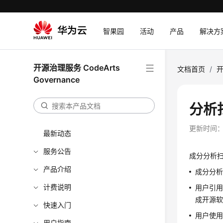
智果园
活动
产品
解决方
开源治理服务 CodeArts
文档首页
/
开
Governance
分析
更新时间
最新动态
服务公告
成分分析
产品介绍
成分分
计费说明
用户引用
成开源
快速入门
用户使
用户指南