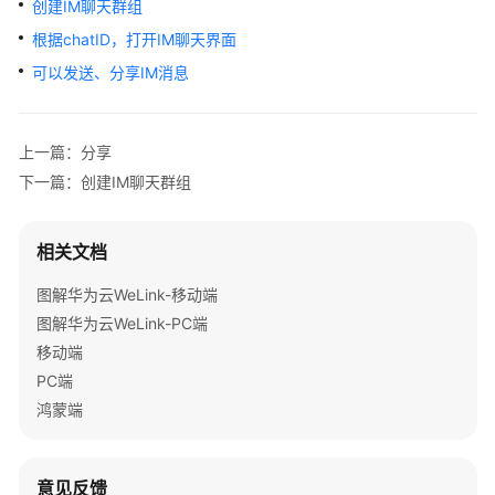
创建IM聊天群组
指
南
根据chatID，打开IM聊天界面
可以发送、分享IM消息
免
费
注
上一篇：分享
册
下一篇：创建IM聊天群组
企
业
套
相关文档
餐
图解华为云WeLink-移动端
快
图解华为云WeLink-PC端
速
移动端
入
门
PC端
鸿蒙端
企
业
管
意见反馈