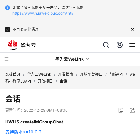
如需了解国际站更多云产品，请访问国际站。
https://www.huaweicloud.com/intl/
不再显示此消息
华为云WeLink
文档首页
/
华为云WeLink
/
开发指南
/
开放平台接口
/
前端API
/
we
码小程序JSAPI
/
开放接口
/
会话
产
会话
品
介
更新时间：
2022-12-29 GMT+08:00
绍
HWH5.createIMGroupChat
购
支持版本>=10.0.2
买