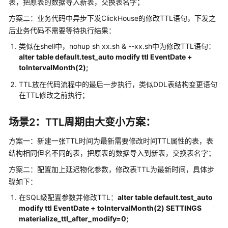
表，把原表的数据导入新表，交换表名字；
公
告
方案二：业务代码中异步下发ClickHouse的修改TTL语句，下发之
后业务代码不需要等待执行结果：
产
类似在shell中，nohup sh xx.sh & --xx.sh中为修改TTL语句：
品
alter table default.test_auto modify ttl EventDate +
介
toIntervalMonth(2);
绍
TTL放在代码流程中的最后一步执行，类似DDL表结构变更语句
在TTL修改之前执行；
计
费
说
场景2：TTL周期由大变小方案：
明
方案一：新建一张TTL时间为最新需要修改时间TTL属性的表，表
结构相同但名不同的表，把原表的数据导入到新表，交换表名字；
快
速
方案二：配置加上延迟物化参数，修改表TTL为最新时间，具体步
入
骤如下：
门
在SQL级配置参数并修改TTL：
alter table default.test_auto
modify ttl EventDate + toIntervalMonth(2) SETTINGS
用
materialize_ttl_after_modify=0;
户