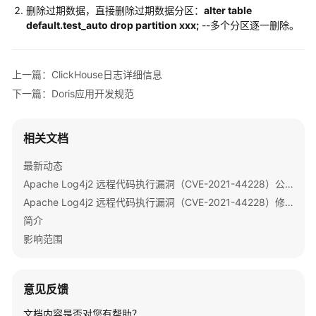
指
删除过期数据，直接删除过期数据分区：
alter table
南
default.test_auto drop partition xxx;
--多个分区逐一删除。
组
件
上一篇：ClickHouse日志详细信息
操
下一篇：Doris应用开发规范
作
指
南
相关文档
（LTS
版）
最新动态
Apache Log4j2 远程代码执行漏洞（CVE-2021-44228）公告
组
Apache Log4j2 远程代码执行漏洞（CVE-2021-44228）修复指导
件
简介
操
影响范围
作
指
南
意见反馈
（普
通
文档内容是否对您有帮助？