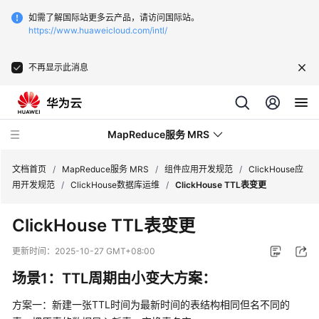
如需了解国际站更多云产品，请访问国际站。
https://www.huaweicloud.com/intl/
不再显示此消息
MapReduce服务 MRS
文档首页
/
MapReduce服务 MRS
/
组件应用开发规范
/
ClickHouse应
用开发规范
/
ClickHouse数据库运维
/
ClickHouse TTL表变更
最
ClickHouse TTL表变更
新
动
更新时间：
2025-10-27 GMT+08:00
态
场景1：TTL周期由小变大方案：
服
方案一：新建一张TTL时间为最新时间的表结构相同但名不同的
务