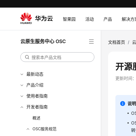
智果园
活动
产品
解决方
云原生服务中心 OSC
文档首页
/
云
开源
最新动态
更新时间
产品介绍
使用者指南
说
开发者指南
O
概述
O
OSC服务规范
转