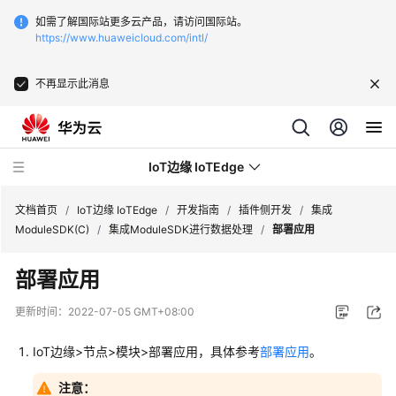
如需了解国际站更多云产品，请访问国际站。
https://www.huaweicloud.com/intl/
不再显示此消息
IoT边缘 IoTEdge
文档首页
/
IoT边缘 IoTEdge
/
开发指南
/
插件侧开发
/
集成
ModuleSDK(C)
/
集成ModuleSDK进行数据处理
/
部署应用
最
部署应用
新
动
更新时间：
2022-07-05 GMT+08:00
态
IoT边缘>节点>模块>部署应用，具体参考
部署应用
。
产
品
注意：