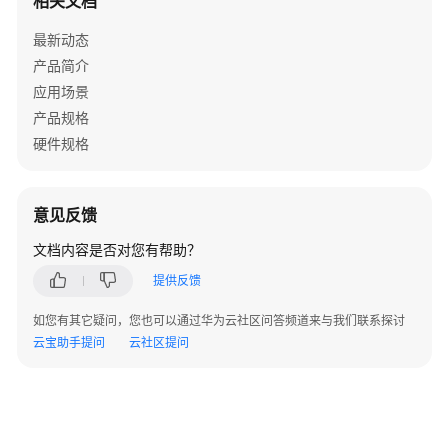
相关文档
前
必
最新动态
读
产品简介
应用场景
资
产品规格
源
硬件规格
获
取
应
意见反馈
用
文档内容是否对您有帮助？
侧
开
提供反馈
发
如您有其它疑问，您也可以通过华为云社区问答频道来与我们联系探讨
云宝助手提问
云社区提问
插
件
侧
开
发