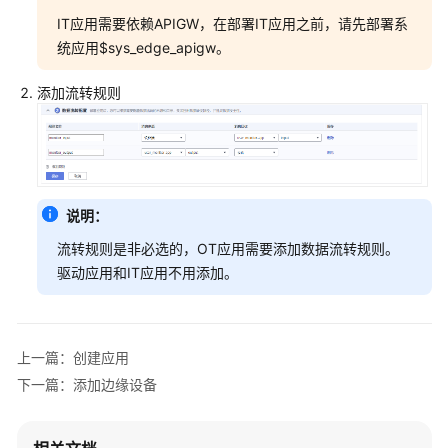
介
IT应用需要依赖APIGW，在部署IT应用之前，请先部署系
绍
统应用$sys_edge_apigw。
快
添加流转规则
速
入
门
用
户
说明：
指
流转规则是非必选的，OT应用需要添加数据流转规则。
南
驱动应用和IT应用不用添加。
开
发
指
上一篇：创建应用
南
下一篇：添加边缘设备
开
发