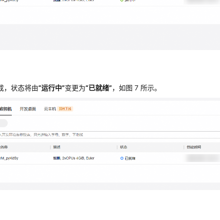
成，状态将由
“运行中”
变更为
“已就绪”
，如图 7 所示。