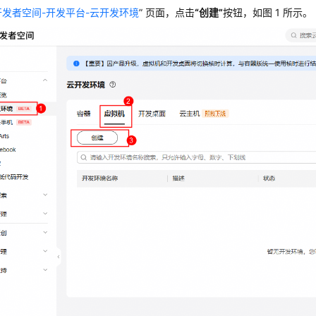
开发者空间-开发平台-云开发环境
” 页面，点击
“创建”
按钮，如图 1 所示。