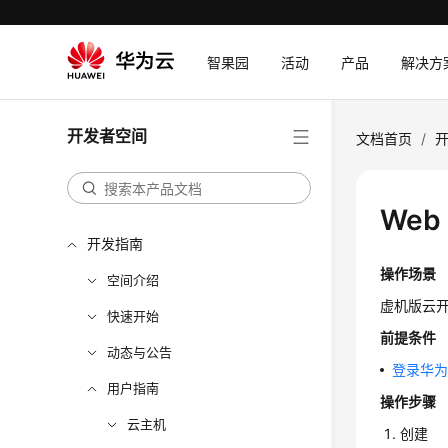
智果园
活动
产品
解决方
开发者空间
文档首页
/
We
开发指南
操作场景
空间介绍
虚机版云开
快速开始
前提条件
动态与公告
登录华
用户指南
操作步骤
云主机
创建