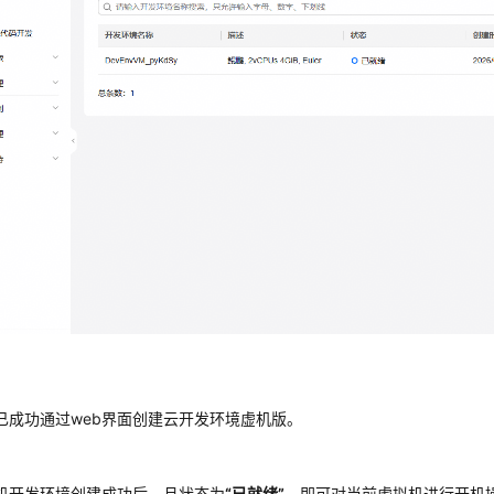
已成功通过web界面创建云开发环境虚机版。
机开发环境创建成功后，且状态为
“已就绪”
，即可对当前虚拟机进行开机