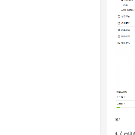
图2
4. 点击