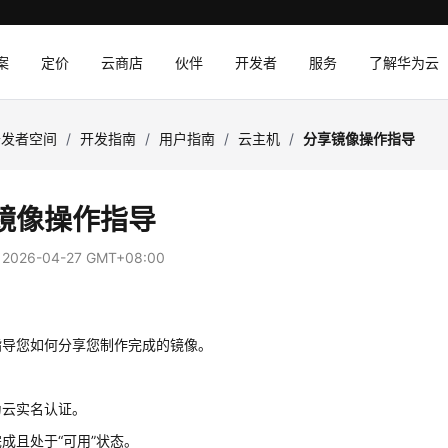
案
定价
云商店
伙伴
开发者
服务
了解华为云
开发者空间
/
开发指南
/
用户指南
/
云主机
/
分享镜像操作指导
镜像操作指导
：
2026-04-27 GMT+08:00
指导您如何分享您制作完成的镜像。
为云实名认证。
成且处于“可用”状态。