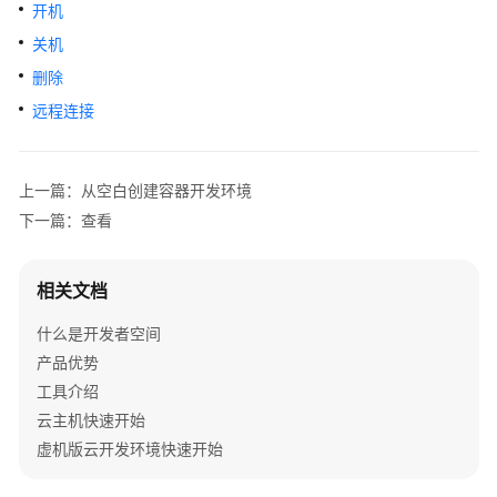
开机
介
绍
关机
删除
快
远程连接
速
开
始
上一篇：从空白创建容器开发环境
动
下一篇：查看
态
与
公
相关文档
告
什么是开发者空间
用
产品优势
户
工具介绍
指
云主机快速开始
南
虚机版云开发环境快速开始
云