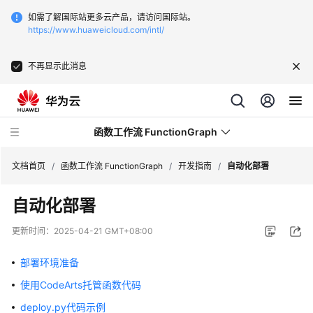
如需了解国际站更多云产品，请访问国际站。
https://www.huaweicloud.com/intl/
不再显示此消息
函数工作流 FunctionGraph
文档首页
/
函数工作流 FunctionGraph
/
开发指南
/
自动化部署
自动化部署
最
新
更新时间：
2025-04-21 GMT+08:00
动
态
部署环境准备
使用CodeArts托管函数代码
产
品
deploy.py代码示例