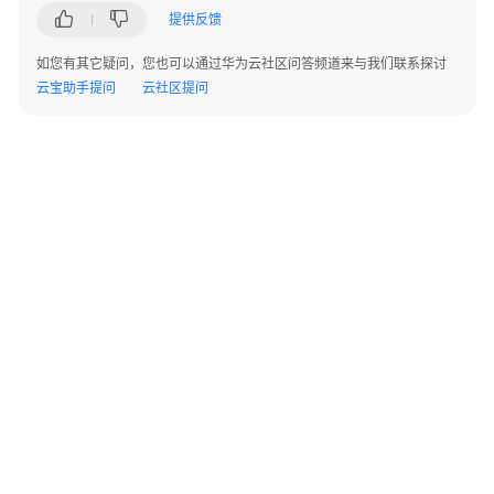
实
提供反馈
践
如您有其它疑问，您也可以通过华为云社区问答频道来与我们联系探讨
开
云宝助手提问
云社区提问
发
指
南
函
数
开
发
概
述
Node.js
©2026 Huaweicloud.com 版权所有
黔ICP备20004760号-14
苏B2-20130048号
Python
A2.B1.B2-20070312
增值电信业务经营许可证：B1.B2-20200593 | 代理域名注册服务机构：新网、西数
电子营业执照
贵公网安备 52990002000093号
Java