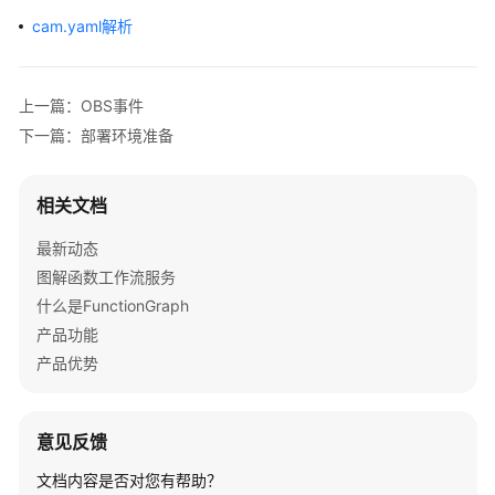
介
cam.yaml解析
绍
计
上一篇：OBS事件
费
说
下一篇：部署环境准备
明
相关文档
快
速
最新动态
入
图解函数工作流服务
门
什么是FunctionGraph
用
产品功能
户
产品优势
指
南
意见反馈
最
文档内容是否对您有帮助？
佳