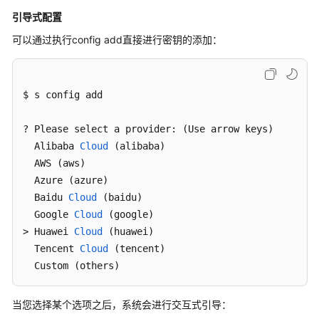
说
明
引导式配置
可以通过执行config add直接进行密钥的添加：
快
速
入
$ s config add 

门
用
? Please select a provider: (Use arrow keys)

户
  Alibaba 
Cloud
(alibaba)
指
  AWS (aws) 

南
  Azure (azure) 

  Baidu 
Cloud
(baidu)
最
  Google 
Cloud
(google)
佳
> Huawei 
Cloud
(huawei)
实
  Tencent 
Cloud
(tencent)
践
  Custom (others) 
开
发
当您选择某个选项之后，系统会进行交互式引导：