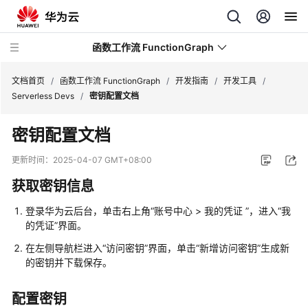
函数工作流 FunctionGraph
文档首页
/
函数工作流 FunctionGraph
/
开发指南
/
开发工具
/
Serverless Devs
/
密钥配置文档
最
密钥配置文档
新
动
更新时间：
2025-04-07 GMT+08:00
态
获取密钥信息
产
登录华为云后台，单击右上角“账号中心 > 我的凭证 ”，进入“我
品
的凭证”界面。
介
绍
在左侧导航栏进入“访问密钥”界面，单击“新增访问密钥”生成新
的密钥并下载保存。
计
费
配置密钥