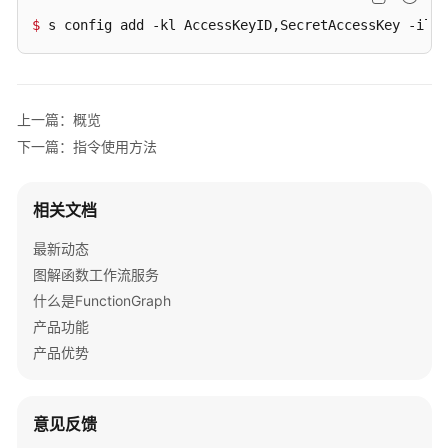
PHP
$ 
s config add -kl AccessKeyID,SecretAccessKey -il 
$
定
制
运
上一篇：概览
行
时
下一篇：指令使用方法
开
相关文档
发
工
最新动态
具
图解函数工作流服务
FunctionGraph
什么是FunctionGraph
与
产品功能
基
产品优势
础
设
施
意见反馈
即