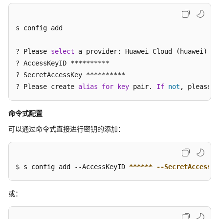
指
南
s config add 

函
数
? Please 
select
 a provider: Huawei Cloud (huawei)

开
? AccessKeyID **********

发
? SecretAccessKey **********

概
? Please create 
alias
for
key
 pair. 
If
not
, please e
述
Node.js
命令式配置
可以通过命令式直接进行密钥的添加：
Python
Java
$ s config add --AccessKeyID 
****
** --SecretAccessKe
C#
或：
Go