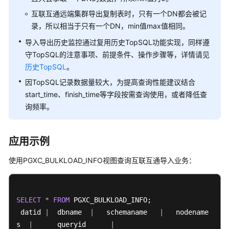
DWS
互联互通远端集群导出复制表时，只有一个DN都会被记
物
录，所以相当于只有一个DN，min值max值相同。
化
视
导入导出历史监控通过复用历史TopSQL功能实现，同样遵
图
守TopSQL的注意事项、前提条件、操作步骤等，详情请见
历史TopSQL
。
DWS
因TopSQL记录数据量较大，为提高查询性能建议结合
用
start_time、finish_time等字段按需查询使用，或者降低查
户
询频率。
自
定
义
应用示例
函
数
使用PGXC_BULKLOAD_INFO视图查询互联互通导入业务：
DWS
存
SELECT
储
*
FROM
 PGXC_BULKLOAD_INFO;

过
 datid 
|
  dbname  
|
   schemaname   
|
   nodename   
|
 
程
s  
|
      queryid      
|
                            