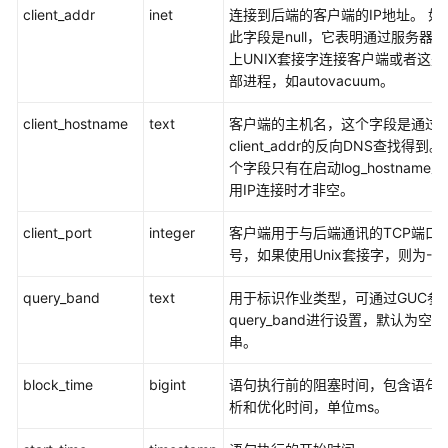
实
client_addr
inet
连接到后端的客户端的IP地址。 如
践
此字段是null，它表明通过服务器
上UNIX套接字连接客户端或者这是
数
部进程，如autovacuum。
据
迁
client_hostname
text
客户端的主机名，这个字段是通过
移
client_addr的反向DNS查找得到。
与
个字段只有在启动log_hostname
同
用IP连接时才非空。
步
client_port
integer
客户端用于与后端通讯的TCP端口
开
号，如果使用Unix套接字，则为-1
发
指
query_band
text
用于标识作业类型，可通过GUC参
南
query_band进行设置，默认为空
串。
开
发
block_time
bigint
语句执行前的阻塞时间，包含语句
指
析和优化时间，单位ms。
南
(9.1.0.x)