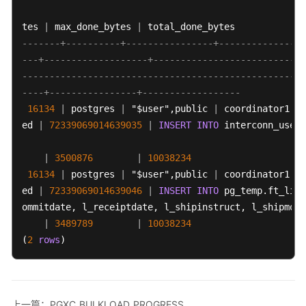
使
tes 
|
 max_done_bytes 
|
用
-------+----------+----------------+--------------+-
PostGIS
---+-------------------+----------------------------
Extension
----------------------------------------------------
----+----------------+------------------
使
16134
|
 postgres 
|
 "$user",public 
|
 coordinator1 
|
 
用
ed 
|
72339069014639035
|
INSERT
INTO
 interconn_user.
JDBC
或
|
3500876
|
10038234
ODBC
16134
进
|
 postgres 
|
 "$user",public 
|
 coordinator1 
|
 
行
ed 
|
72339069014639046
|
INSERT
INTO
 pg_temp.ft_line
DWS
ommitdate, l_receiptdate, l_shipinstruct, l_shipmode
二
|
3489789
|
10038234
次
(
2
rows
)
开
发
DWS
上一篇：PGXC_BULKLOAD_PROGRESS