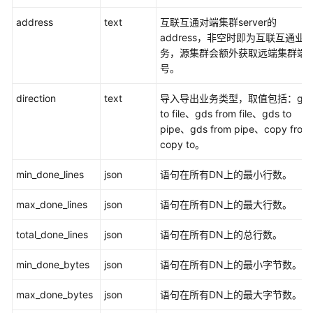
DWS
address
text
互联互通对端集群server的
数
address，非空时即为互联互通业
据
务，源集群会额外获取远端集群端
库
号。
对
象
direction
text
导入导出业务类型，取值包括：gd
to file、gds from file、gds to
Oracle、
pipe、gds from pipe、copy fro
Teradata
copy to。
和
MySQL
min_done_lines
json
语句在所有DN上的最小行数。
语
法
max_done_lines
json
语句在所有DN上的最大行数。
兼
容
total_done_lines
json
语句在所有DN上的总行数。
性
差
min_done_bytes
json
语句在所有DN上的最小字节数。
异
max_done_bytes
json
语句在所有DN上的最大字节数。
DWS