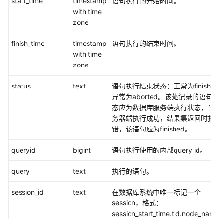
start_time
timestamp
语句执行的开始时间。
with time
使
zone
用
finish_time
timestamp
语句执行的结束时间。
前
with time
必
zone
读
status
text
语句执行结束状态：正常为finishe
DWS
异常为aborted。该处记录的语句
开
态应为数据库服务端执行状态，当
发
务器端执行成功，结果集返回时报
设
错，该语句应为finished。
计
建
queryid
bigint
语句执行使用的内部query id。
议
query
text
执行的语句。
创
建
session_id
text
在数据库系统中唯一标记一个
和
session，格式：
管
session_start_time.tid.node_nam
理