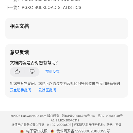
资
下一篇：PGXC_BULKLOAD_STATISTICS
源
监
控
相关文档
DWS
性
能
意见反馈
调
优
文档内容是否对您有帮助？
提供反馈
实
时
如您有其它疑问，您也可以通过华为云社区问答频道来与我们联系探讨
数
云宝助手提问
云社区提问
仓
DWS
系
©2026 Huaweicloud.com 版权所有
黔ICP备20004760号-14
苏B2-20130048号
A2.B1.B2-20070312
统
增值电信业务经营许可证：B1.B2-20200593 | 代理域名注册服务机构：新网、西数
表
电子营业执照
贵公网安备 52990002000093号