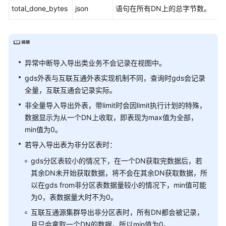
数
total_done_bytes
json
语句在所有DN上的总字节数。
据
库
安
全
异常中断导入导出类业务不会记录在视图中。
管
理
gds外表与互联互通外表实现机制不同，查询时gds会记录
全量，互联互通会记录实际。
查
非全量导入导出外表，带limit时会因limit执行计划的特殊，
询
数据显示为从一个DN上收取，即表现为max值为全部，
DWS
min值为0。
数
据
若导入导出表为非分区表时：
gds分区表较小的情况下，在一个DN获取完数据后，若
DWS
其余DN未开始获取数据，将不会在其余DN获取数据，所
排
以在gds from非分区表数据量较小的情况下，min值可能
序
为0，表数据量大时不为0。
规
则
互联互通源集群导出非分区表时，所有DN都会被记录，
且只会拿取一个DN的数据，所以min值为0。