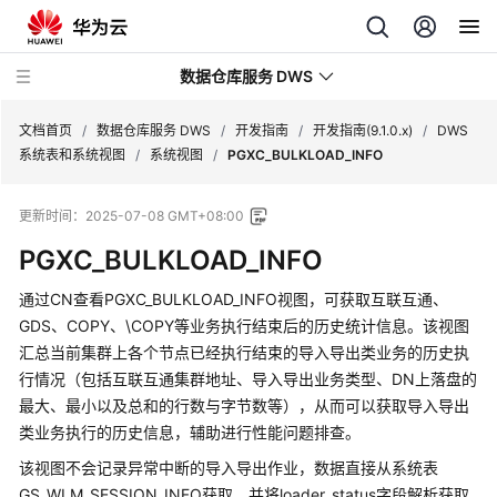
数据仓库服务 DWS
文档首页
/
数据仓库服务 DWS
/
开发指南
/
开发指南(9.1.0.x)
/
DWS
系统表和系统视图
/
系统视图
/
PGXC_BULKLOAD_INFO
最
更新时间：
2025-07-08 GMT+08:00
新
动
PGXC_BULKLOAD_INFO
态
通过CN查看PGXC_BULKLOAD_INFO视图，可获取互联互通、
服
GDS、COPY、\COPY等业务执行结束后的历史统计信息。该视图
务
汇总当前集群上各个节点已经执行结束的导入导出类业务的历史执
公
行情况（包括互联互通集群地址、导入导出业务类型、DN上落盘的
告
最大、最小以及总和的行数与字节数等），从而可以获取导入导出
类业务执行的历史信息，辅助进行性能问题排查。
产
该视图不会记录异常中断的导入导出作业，数据直接从系统表
品
GS_WLM_SESSION_INFO获取，并将loader_status字段解析获取