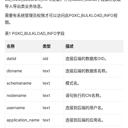
介
导入导出类业务信息。
绍
需要有系统管理员权限才可以访问此PGXC_BULKLOAD_INFO视
计
图。
费
说
表1
PGXC_BULKLOAD_INFO字段
明
名称
类型
描述
快
速
datid
oid
连接后端的数据库OID。
入
门
dbname
text
连接后端的数据库名称。
schemaname
text
模式名。
用
户
nodename
text
语句执行的CN名称。
指
南
username
text
连接到后端的用户名。
最
application_name
text
连接到后端的应用名。
佳