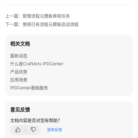
介
绍
上一篇：管理流程元模板审核任务
计
下一篇：使用已有流程元模板启动流程
费
说
相关文档
明
最新动态
快
什么是CraftArts IPDCenter
速
产品优势
入
门
应用场景
IPDCenter基础服务
控
制
台
意见反馈
指
南
文档内容是否对您有帮助？
提供反馈
用