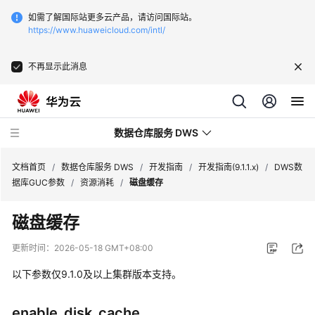
如需了解国际站更多云产品，请访问国际站。
https://www.huaweicloud.com/intl/
不再显示此消息
数据仓库服务 DWS
文档首页
/
数据仓库服务 DWS
/
开发指南
/
开发指南(9.1.1.x)
/
DWS数
据库GUC参数
/
资源消耗
/
磁盘缓存
最
磁盘缓存
新
动
更新时间：
2026-05-18 GMT+08:00
态
以下参数仅9.1.0及以上集群版本支持。
服
务
enable_disk_cache