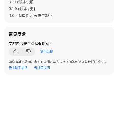
9.1.1.x版本说明
指
南
9.1.0.x版本说明
9.0.x版本说明(云原生3.0)
最
佳
实
意见反馈
践
文档内容是否对您有帮助？
数
提供反馈
据
迁
如您有其它疑问，您也可以通过华为云社区问答频道来与我们联系探讨
移
云宝助手提问
云社区提问
与
同
步
开
发
指
南