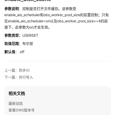
公
告
参数说明
：控制是否打开文件缓存。该参数受
enable_aio_scheduler和obs_worker_pool_size的前置控制；只有
产
在enable_aio_scheduler=on以及obs_worker_pool_size>=4的前
品
提下，此参数为on才会生效。
介
参数类型：
USERSET
绍
取值范围
：布尔型
计
默认值
： off
费
说
明
上一篇：异步IO
下一篇：并行导入
快
速
入
相关文档
门
最新动态
用
查看DWS版本号
户