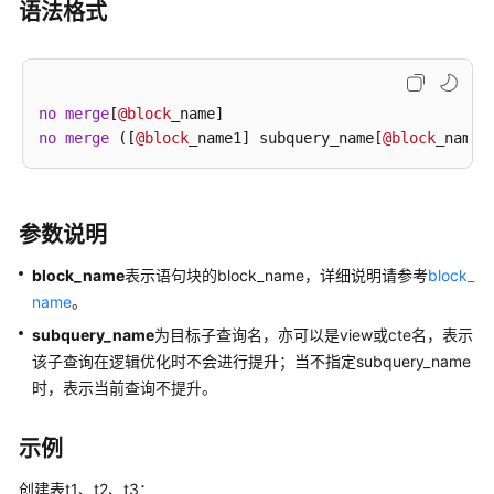
介
语法格式
绍
计
费
no
merge
[
@block
说
no
merge
 ([
@block
_name1] subquery_name[
@block
明
快
速
参数说明
入
门
block_name
表示语句块的block_name，详细说明请参考
block_
name
。
用
subquery_name
为目标子查询名，亦可以是view或cte名，表示
户
该子查询在逻辑优化时不会进行提升；当不指定subquery_name
指
时，表示当前查询不提升。
南
示例
最
佳
创建表t1、t2、t3：