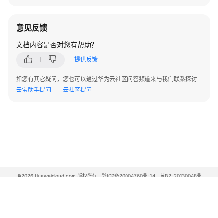
容
性
意见反馈
差
异
文档内容是否对您有帮助？
提供反馈
DWS
数
如您有其它疑问，您也可以通过华为云社区问答频道来与我们联系探讨
据
云宝助手提问
云社区提问
库
安
全
管
理
查
询
©2026 Huaweicloud.com 版权所有
黔ICP备20004760号-14
苏B2-20130048号
DWS
A2.B1.B2-20070312
增值电信业务经营许可证：B1.B2-20200593 | 代理域名注册服务机构：新网、西数
数
电子营业执照
贵公网安备 52990002000093号
据