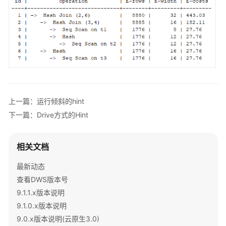
创
建
和
管
理
DWS
数
据
上一篇：运行倾斜的hint
库
下一篇：Drive方式的Hint
对
象
相关文档
Oracle、
最新动态
Teradata
和
查看DWS版本号
MySQL
9.1.1.x版本说明
语
9.1.0.x版本说明
法
9.0.x版本说明(云原生3.0)
兼