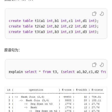
实
践
数
create
table
 t1(a1 
int
,b1 
int
,c1 
int
,d1 
int
据
create
table
 t2(a2 
int
,b2 
int
,c2 
int
,d2 
int
迁
create
table
 t3(a3 
int
,b3 
int
,c3 
int
,d3 
int
移
与
同
原语句为：
步
开
发
explain 
select
*
from
 t3, (
select
 a1,b2,c1,d2 
from
 
指
南
开
发
指
南
(9.1.0.x)