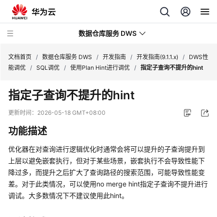
数据仓库服务 DWS
文档首页
/
数据仓库服务 DWS
/
开发指南
/
开发指南(9.1.1.x)
/
DWS性
能调优
/
SQL调优
/
使用Plan Hint进行调优
/
指定子查询不提升的hint
最
指定子查询不提升的hint
新
动
更新时间：
2026-05-18 GMT+08:00
态
功能描述
服
优化器在对查询进行逻辑优化时通常会将可以提升的子查询提升到
务
上层以避免嵌套执行，但对于某些场景，嵌套执行不会导致性能下
公
降过多，而提升之后扩大了查询路径的搜索范围，可能导致性能变
告
差。对于此类情况，可以使用no merge hint指定子查询不提升进行
调试。大多数情况下不建议使用此hint。
产
品