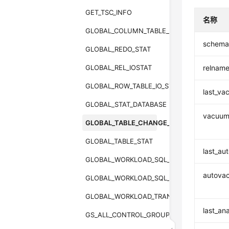
GET_TSC_INFO
名称
GLOBAL_COLUMN_TABLE_IO_STAT
schem
GLOBAL_REDO_STAT
GLOBAL_REL_IOSTAT
relnam
GLOBAL_ROW_TABLE_IO_STAT
last_v
GLOBAL_STAT_DATABASE
vacuum
GLOBAL_TABLE_CHANGE_STAT
GLOBAL_TABLE_STAT
last_a
GLOBAL_WORKLOAD_SQL_COUNT
autova
GLOBAL_WORKLOAD_SQL_ELAPSE_TIME
GLOBAL_WORKLOAD_TRANSACTION
last_an
GS_ALL_CONTROL_GROUP_INFO