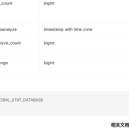
_count
bigint
toanalyze
timestamp with time zone
lyze_count
bigint
ange
bigint
AL_STAT_DATABASE
相关文