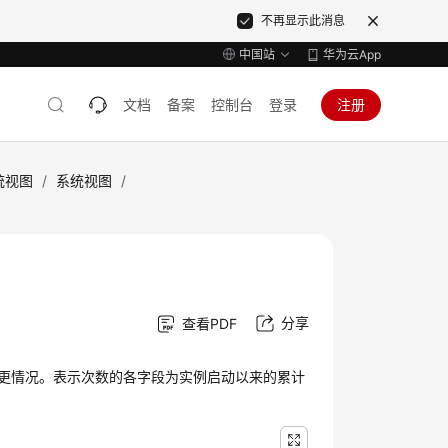
不再显示此消息
中国站
华为云App
文档
备案
控制台
登录
注册
统视图
/
系统视图
/
分享
查看PDF
外表）变更情况。表示次数的各字段为实例启动以来的累计