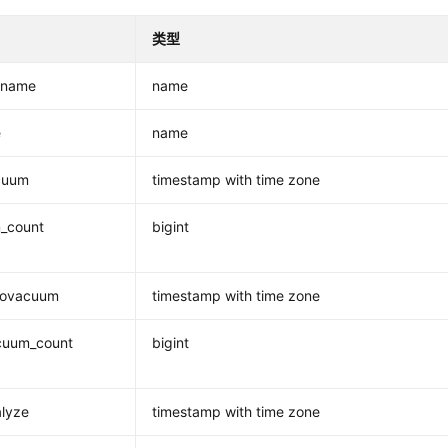
类型
aname
name
e
name
acuum
timestamp with time zone
_count
bigint
utovacuum
timestamp with time zone
cuum_count
bigint
alyze
timestamp with time zone