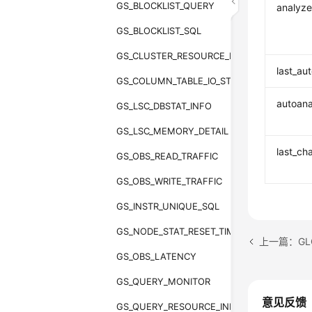
GS_BLOCKLIST_QUERY
analyze
GS_BLOCKLIST_SQL
GS_CLUSTER_RESOURCE_INFO
last_au
GS_COLUMN_TABLE_IO_STAT
autoana
GS_LSC_DBSTAT_INFO
GS_LSC_MEMORY_DETAIL
last_ch
GS_OBS_READ_TRAFFIC
GS_OBS_WRITE_TRAFFIC
GS_INSTR_UNIQUE_SQL
GS_NODE_STAT_RESET_TIME
上一篇：GLOB
GS_OBS_LATENCY
GS_QUERY_MONITOR
意见反馈
GS_QUERY_RESOURCE_INFO