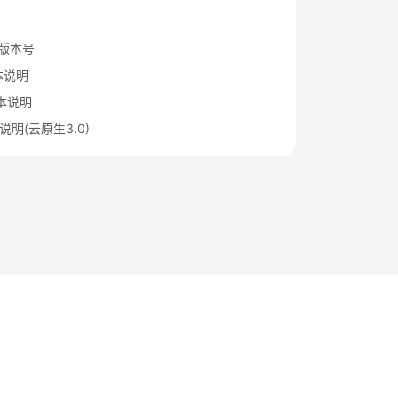
S版本号
版本说明
版本说明
本说明(云原生3.0)
法律条文
隐私政策