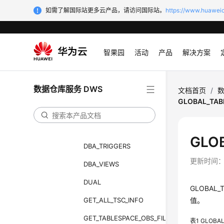
DBA_SEQUENCES
如需了解国际站更多云产品，请访问国际站。
https://www.huaweic
DBA_SOURCE
DBA_SYNONYMS
智果园
活动
产品
解决方案
DBA_TAB_COLUMNS
DBA_TAB_COMMENTS
数据仓库服务 DWS
文档首页
/
数
DBA_TAB_PARTITIONS
GLOBAL_TAB
DBA_TABLES
DBA_TABLESPACES
GLO
DBA_TRIGGERS
更新时间
DBA_VIEWS
DUAL
GLOBA
GET_ALL_TSC_INFO
值。
GET_TABLESPACE_OBS_FILE
表1
GLOBA