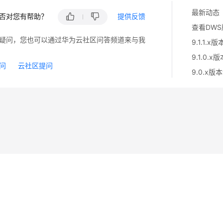
最新动态
否对您有帮助？
提供反馈
查看DW
疑问，您也可以通过华为云社区问答频道来与我
9.1.1.x
9.1.0.x
问
云社区提问
9.0.x版
14
苏B2-20130048号
A2.B1.B2-20070312
注册服务机构：新网、西数