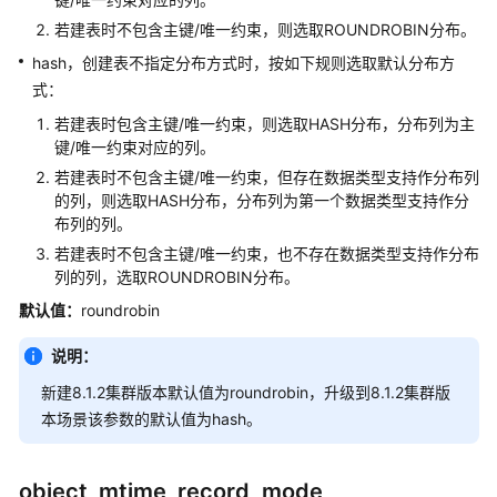
若建表时不包含主键/唯一约束，则选取ROUNDROBIN分布。
开
hash，创建表不指定分布方式时，按如下规则选取默认分布方
发
式：
人
员
若建表时包含主键/唯一约束，则选取HASH分布，分布列为主
选
键/唯一约束对应的列。
项
若建表时不包含主键/唯一约束，但存在数据类型支持作分布列
的列，则选取HASH分布，分布列为第一个数据类型支持作分
审
布列的列。
计
若建表时不包含主键/唯一约束，也不存在数据类型支持作分布
列的列，选取ROUNDROBIN分布。
事
默认值：
roundrobin
务
监
说明：
控
新建8.1.2集群版本默认值为roundrobin，升级到8.1.2集群版
本场景该参数的默认值为hash。
plan
management
管
object_mtime_record_mode
理