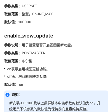
参数类型：
USERSET
运
行
取值范围
：整型，0～INT_MAX
时
默认值
：100000
统
计
enable_view_update
资
参数说明
：用于设置是否开启视图更新功能。
源
管
参数类型：
POSTMASTER
理
取值范围：
布尔型
自
on表示启用视图更新功能。
动
off表示关闭视图更新功能。
清
理
默认值：
on
须知：
客
户
新安装9.1.1.100及以上集群版本中该参数的默认值为on，升
端
级场景下该参数的默认值为保持前向兼容维持原值。
连