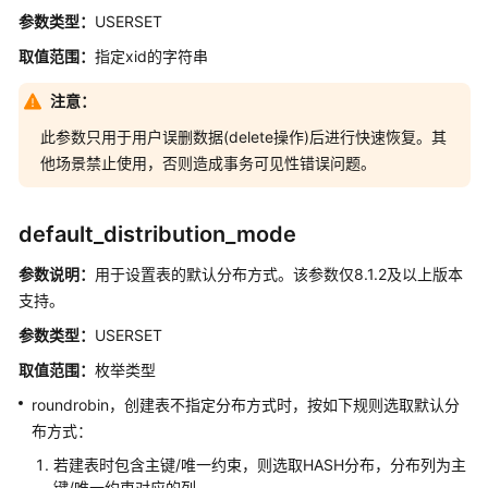
参数类型：
USERSET
错
性
取值范围：
指定xid的字符串
连
注意：
接
此参数只用于用户误删数据(delete操作)后进行快速恢复。其
池
他场景禁止使用，否则造成事务可见性错误问题。
参
数
default_distribution_mode
集
群
参数说明
：
用于设置表的默认分布方式。该参数仅8.1.2及以上版本
事
支持。
务
参数类型：
USERSET
备
取值范围：
枚举类型
份
roundrobin，创建表不指定分布方式时，按如下规则选取默认分
容
布方式：
灾
参
若建表时包含主键/唯一约束，则选取HASH分布，分布列为主
数
键/唯一约束对应的列。