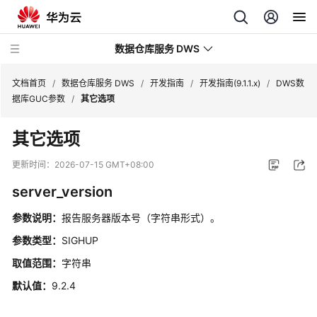
数据仓库服务 DWS
文档首页
/
数据仓库服务 DWS
/
开发指南
/
开发指南(9.1.1.x)
/
DWS数
据库GUC参数
/
其它选项
最
其它选项
新
动
更新时间：
2026-07-15 GMT+08:00
态
server_version
服
参数说明：
报告服务器版本号（字符串形式）。
务
公
参数类型：
SIGHUP
告
取值范围：
字符串
默认值：
9.2.4
产
品