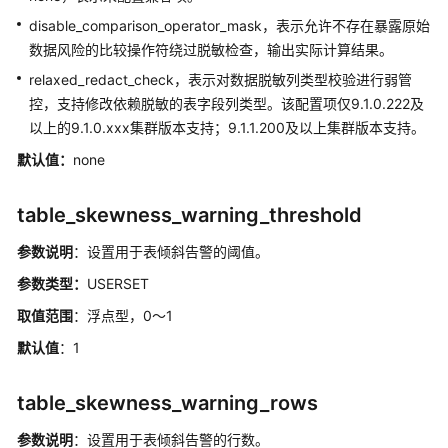
日
志
disable_comparison_operator_mask，表示允许不存在暴露原始
数据风险的比较操作符绕过脱敏检查，输出实际计算结果。
双
relaxed_redact_check，表示对数据脱敏列类型校验进行弱管
机
控，支持修改依赖脱敏的表字段列类型。该配置项仅9.1.0.222及
复
以上的9.1.0.xxx集群版本支持；9.1.1.200及以上集群版本支持。
制
默认值：
none
查
询
table_skewness_warning_threshold
规
划
参数说明
：设置用于表倾斜告警的阈值。
参数类型：
USERSET
错
取值范围
：浮点型，0～1
误
报
默认值
：1
告
和
table_skewness_warning_rows
日
志
参数说明
：设置用于表倾斜告警的行数。