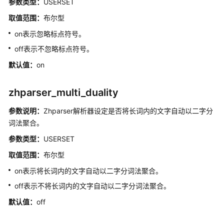
参数类型：
USERSET
DWS
取值范围：
布尔型
存
on表示忽略标点符号。
储
off表示不忽略标点符号。
过
程
默认值：
on
使
zhparser_multi_duality
用
PostGIS
参数说明：
Zhparser解析器设定是否将长词内的文字自动以二字分
Extension
词法聚合。
参数类型：
USERSET
使
用
取值范围：
布尔型
JDBC
on表示将长词内的文字自动以二字分词法聚合。
或
ODBC
off表示不将长词内的文字自动以二字分词法聚合。
进
默认值：
off
行
DWS