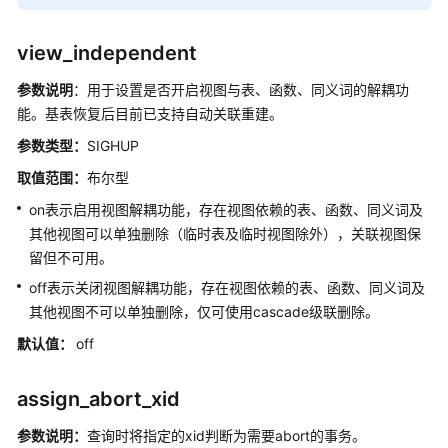
接
缺
view_independent
省
设
参数说明
：用于设置是否开启视图与表、函数、同义词的解耦功
置
能。基表恢复后目前已支持自动关联重建。
参数类型：
SIGHUP
锁
取值范围：
布尔型
管
理
on表示启用视图解耦功能，存在视图依赖的表、函数、同义词及
其他视图可以单独删除（临时表及临时视图除外），关联视图保
版
留但不可用。
本
off表示关闭视图解耦功能，存在视图依赖的表、函数、同义词及
和
其他视图不可以单独删除，仅可使用cascade级联删除。
平
台
默认值：
off
兼
容
assign_abort_xid
性
参数说明：
查询时将指定的xid判断为需要abort的事务。
容