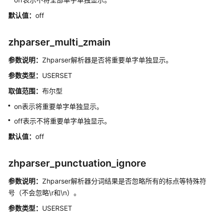
实
时
默认值：
off
数
仓
zhparser_multi_zmain
DWS
参数说明：
Zhparser解析器是否将重要单字单独显示。
系
参数类型：
USERSET
统
表
取值范围：
布尔型
和
on表示将重要单字单独显示。
系
off表示不将重要单字单独显示。
统
视
默认值：
off
图
zhparser_punctuation_ignore
DWS
数
参数说明：
Zhparser解析器分词结果是否忽略所有的标点等特殊符
据
号（不会忽略\r和\n）。
库
参数类型：
GUC
USERSET