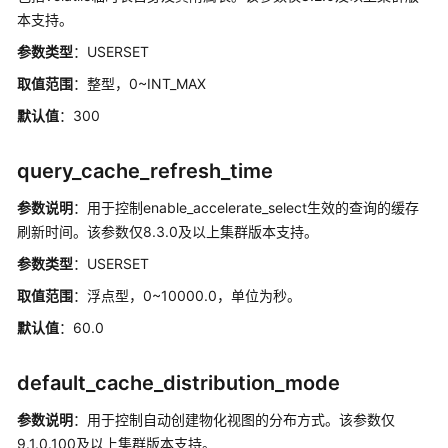
开
本支持。
发
参数类型
：USERSET
者
取值范围
：整型，0~INT_MAX
术
语
默认值
：300
表
query_cache_refresh_time
历
史
参数说明
：用于控制enable_accelerate_select生效的查询的缓存
版
刷新时间。该参数仅8.3.0及以上集群版本支持。
本
参数类型
：USERSET
SQL
取值范围
：浮点型，0~10000.0，单位为秒。
语
默认值
：60.0
法
参
考
default_cache_distribution_mode
工
参数说明
：用于控制自动创建物化视图的分布方式。该参数仅
具
9.1.0.100及以上集群版本支持。