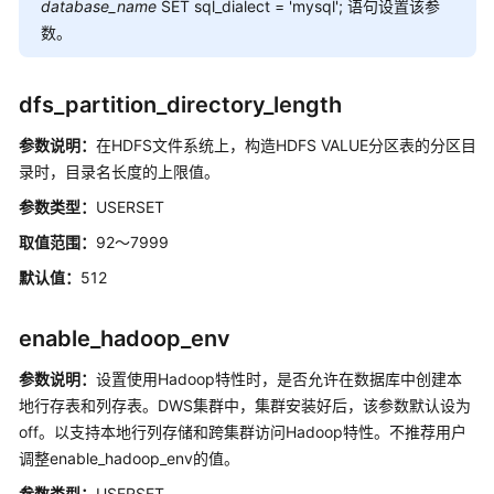
实
database_nam
e
SET sql_dialect = 'mysql'; 语句设置该参
践
数。
数
据
dfs_partition_directory_length
迁
参数说明：
在HDFS文件系统上，构造HDFS VALUE分区表的分区目
移
录时，目录名长度的上限值。
与
同
参数类型：
USERSET
步
取值范围：
92～7999
开
默认值：
512
发
指
enable_hadoop_env
南
参数说明：
设置使用Hadoop特性时，是否允许在数据库中创建本
开
地行存表和列存表。
DWS
集群中，集群安装好后，该参数默认设为
发
off。以支持本地行列存储和跨集群访问Hadoop特性。不推荐用户
指
调整enable_hadoop_env的值。
南
参数类型：
(9.1.0.x)
USERSET