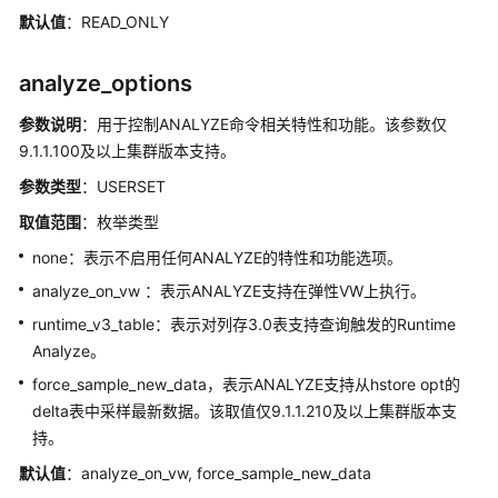
默认值
：READ_ONLY
责
任
analyze_options
共
担
参数说明
：用于控制ANALYZE命令相关特性和功能。该参数仅
9.1.1.100及以上集群版本支持。
云
服
参数类型
：USERSET
务
取值范围
：枚举类型
等
none：表示不启用任何ANALYZE的特性和功能选项。
级
协
analyze_on_vw ：表示ANALYZE支持在弹性VW上执行。
议
runtime_v3_table：表示对列存3.0表支持查询触发的Runtime
（SLA）
Analyze。
白
force_sample_new_data，表示ANALYZE支持从hstore opt的
皮
delta表中采样最新数据。该取值仅9.1.1.210及以上集群版本支
书
持。
资
默认值
：analyze_on_vw, force_sample_new_data
源