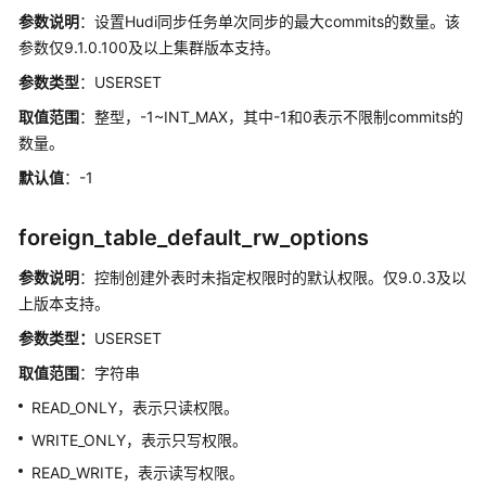
能
参数说明
：设置Hudi同步任务单次同步的最大commits的数量。该
白
参数仅9.1.0.100及以上集群版本支持。
皮
参数类型
：USERSET
书
取值范围
：整型，-1~INT_MAX，其中-1和0表示不限制commits的
文
数量。
档
默认值
：-1
下
载
foreign_table_default_rw_options
参数说明
通
：控制创建外表时未指定权限时的默认权限。仅9.0.3及以
用
上版本支持。
参
参数类型：
USERSET
考
取值范围
：字符串
产
READ_ONLY，表示只读权限。
品
WRITE_ONLY，表示只写权限。
术
语
READ_WRITE，表示读写权限。