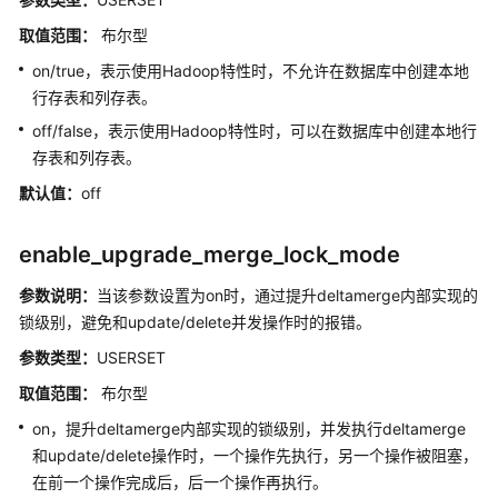
取值范围：
布尔型
开
on/true，表示使用Hadoop特性时，不允许在数据库中创建本地
发
行存表和列存表。
指
南
off/false，表示使用Hadoop特性时，可以在数据库中创建本地行
(9.1.1.x)
存表和列存表。
默认值：
off
使
用
前
enable_upgrade_merge_lock_mode
必
参数说明：
当该参数设置为on时，通过提升deltamerge内部实现的
读
锁级别，避免和update/delete并发操作时的报错。
DWS
参数类型：
USERSET
开
取值范围：
布尔型
发
设
on，提升deltamerge内部实现的锁级别，并发执行deltamerge
计
和update/delete操作时，一个操作先执行，另一个操作被阻塞，
建
在前一个操作完成后，后一个操作再执行。
议