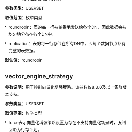
指
参数类型
：USERSET
南
取值范围
：枚举类型
API
roundrobin：表的每一行被轮番地发送给各个DN，因此数据会被
参
均匀地分布在各个DN中。
考
replication：表的每一行存储在所有DN中，即每个数据节点都有
完整的表数据。
SDK
参
默认值
：roundrobin
考
vector_engine_strategy
场
景
参数说明
：用于控制向量化增强策略。该参数仅8.3.0及以上集群版
代
本支持。
码
示
参数类型
：USERSET
例
取值范围
：枚举类型
force表示向量化增强策略设置为存在不支持向量化场景时，强制
错
回退为行存计划。
误