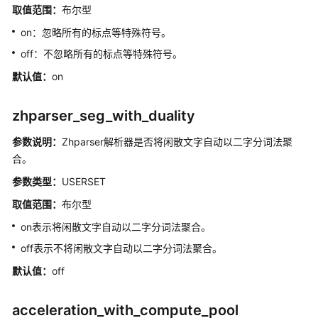
参
取值范围：
布尔型
数
on：忽略所有的标点等特殊符号。
查
off：不忽略所有的标点等特殊符号。
看
默认值：
on
GUC
参
zhparser_seg_with_duality
数
参数说明：
Zhparser解析器是否将闲散文字自动以二字分词法聚
设
合。
置
GUC
参数类型：
USERSET
参
取值范围：
布尔型
数
on表示将闲散文字自动以二字分词法聚合。
GUC
off表示不将闲散文字自动以二字分词法聚合。
使
默认值：
off
用
说
明
acceleration_with_compute_pool