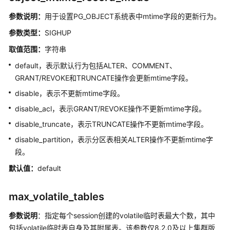
参数说明：
用于设置PG_OBJECT系统表中mtime字段的更新行为。
GTM
参数类型：
SIGHUP
相
关
取值范围：
字符串
参
default，表示默认行为包括ALTER、COMMENT、
数
GRANT/REVOKE和TRUNCATE操作会更新mtime字段。
扩
disable，表示不更新mtime字段。
容
disable_acl，表示GRANT/REVOKE操作不更新mtime字段。
相
disable_truncate，表示TRUNCATE操作不更新mtime字段。
关
参
disable_partition，表示分区表相关ALTER操作不更新mtime字
数
段。
默认值：
default
其
它
选
max_volatile_tables
项
参数说明
：指定每个session创建的volatile临时表最大个数，其中
包括volatile临时表自身及其附属表。该参数仅8.2.0及以上集群版
DWS