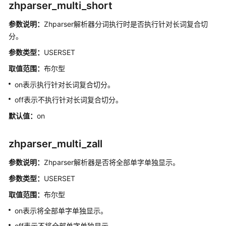
zhparser_multi_short
二
次
参数说明：
Zhparser解析器分词执行时是否执行针对长词复合切
开
分。
发
参数类型：
USERSET
DWS
取值范围：
布尔型
资
源
on表示执行针对长词复合切分。
监
off表示不执行针对长词复合切分。
控
默认值：
on
DWS
性
zhparser_multi_zall
能
调
参数说明：
Zhparser解析器是否将全部单字单独显示。
优
参数类型：
USERSET
取值范围：
布尔型
DWS
AI
on表示将全部单字单独显示。
off表示不将全部单字单独显示。