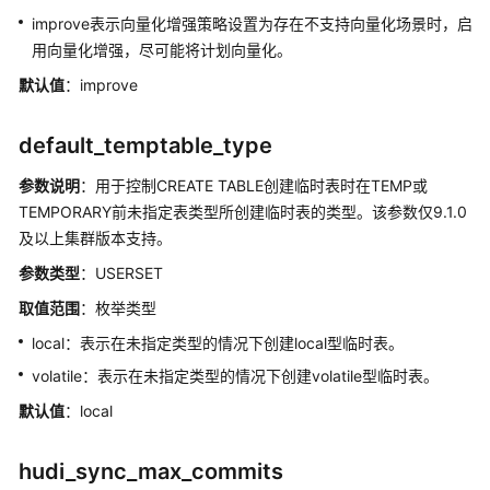
码
improve表示向量化增强策略设置为存在不支持向量化场景时，启
参
用向量化增强，尽可能将计划向量化。
考
默认值
：improve
常
见
default_temptable_type
问
参数说明
：用于控制CREATE TABLE创建临时表时在TEMP或
题
TEMPORARY前未指定表类型所创建临时表的类型。该参数仅9.1.0
故
及以上集群版本支持。
障
参数类型
：USERSET
排
取值范围
：枚举类型
除
local：表示在未指定类型的情况下创建local型临时表。
视
volatile：表示在未指定类型的情况下创建volatile型临时表。
频
帮
默认值
：local
助
hudi_sync_max_commits
性