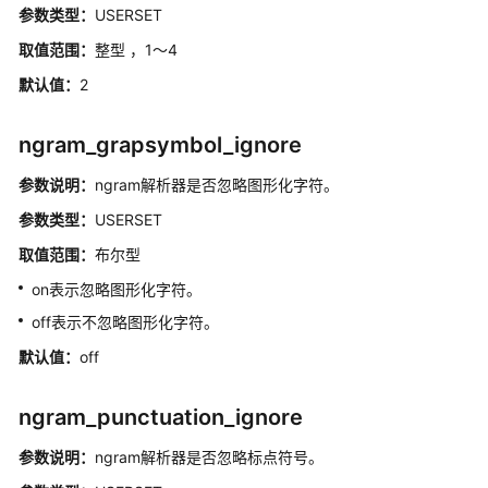
参数类型：
DWS
USERSET
排
取值范围：
整型 ，1～4
序
默认值：
2
规
则
ngram_grapsymbol_ignore
DWS
参数说明：
物
ngram解析器是否忽略图形化字符。
化
参数类型：
USERSET
视
取值范围：
布尔型
图
on表示忽略图形化字符。
DWS
off表示不忽略图形化字符。
用
户
默认值：
off
自
定
ngram_punctuation_ignore
义
函
参数说明：
ngram解析器是否忽略标点符号。
数