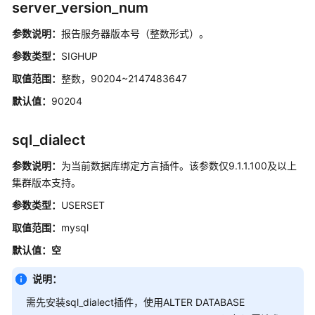
介
server_version_num
绍
参数说明：
报告服务器版本号（整数形式）。
计
参数类型：
SIGHUP
费
取值范围：
整数，90204~2147483647
说
明
默认值：
90204
快
sql_dialect
速
入
参数说明：
为当前数据库绑定方言插件。该参数仅9.1.1.100及以上
门
集群版本支持。
参数类型：
USERSET
用
户
取值范围：
mysql
指
默认值：空
南
说明：
最
佳
需先安装sql_dialect插件，使用ALTER DATABASE