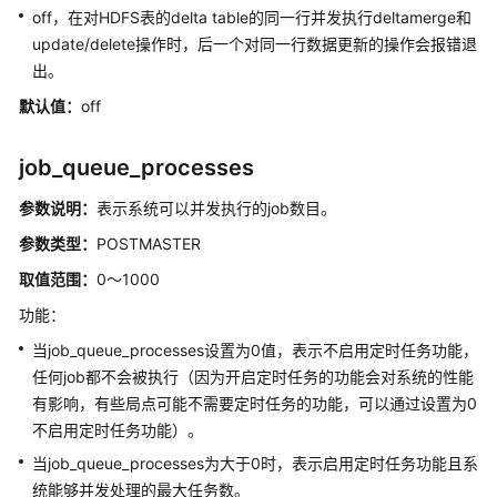
off，在对HDFS表的delta table的同一行并发执行deltamerge和
update/delete操作时，后一个对同一行数据更新的操作会报错退
创
出。
建
和
默认值：
off
管
理
job_queue_processes
DWS
数
参数说明：
表示系统可以并发执行的job数目。
据
参数类型：
库
POSTMASTER
对
取值范围：
0～1000
象
功能：
Oracle、
当job_queue_processes设置为0值，表示不启用定时任务功能，
Teradata
任何job都不会被执行（因为开启定时任务的功能会对系统的性能
和
有影响，有些局点可能不需要定时任务的功能，可以通过设置为0
MySQL
不启用定时任务功能）。
语
当job_queue_processes为大于0时，表示启用定时任务功能且系
法
统能够并发处理的最大任务数。
兼