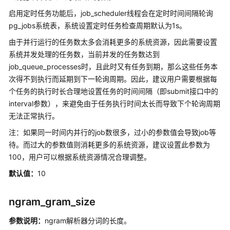
容
启用定时任务功能后，job_scheduler线程会在定时时间间隔轮询
性
pg_jobs系统表，系统设置定时任务检查周期默认为1s。
差
由于并行运行的任务数太多会消耗更多的系统资源，因此需要设置
异
系统并发处理的任务数，当前并发的任务数达到
DWS
job_queue_processes时，且此时又有任务到期，那么这些任务本
数
次得不到执行而延期到下一轮询周期。因此，建议用户需要根据每
据
个任务的执行时长合理地设置任务的时间间隔（即submit接口中的
库
interval参数），来避免由于任务执行时间太长而导致下个轮询周期
安
无法正常执行。
全
注：如果同一时间内并行的job数很多，过小的参数值会导致job等
管
待。而过大的参数值则消耗更多的系统资源，建议设置此参数为
理
100，用户可以根据系统资源情况合理调整。
查
默认值：
10
询
DWS
ngram_gram_size
数
据
参数说明：
ngram解析器分词的长度。