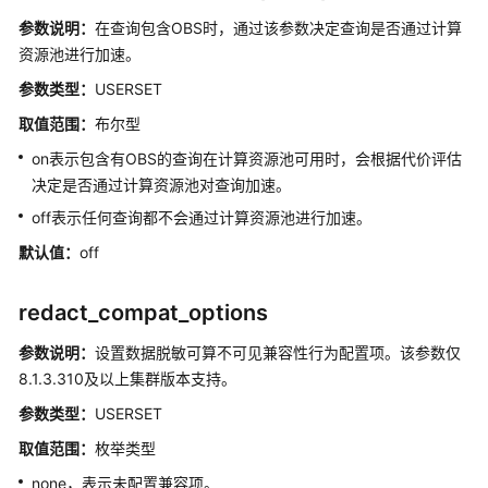
参数说明：
在查询包含OBS时，通过该参数决定查询是否通过计算
连
接
资源池进行加速。
和
参数类型：
USERSET
认
取值范围：
布尔型
证
on表示包含有OBS的查询在计算资源池可用时，会根据代价评估
资
决定是否通过计算资源池对查询加速。
源
off表示任何查询都不会通过计算资源池进行加速。
消
耗
默认值：
off
并
redact_compat_options
行
导
参数说明：
设置数据脱敏可算不可见兼容性行为配置项。该参数仅
入
8.1.3.310及以上集群版本支持。
参数类型：
USERSET
预
写
取值范围：
枚举类型
式
none，表示未配置兼容项。