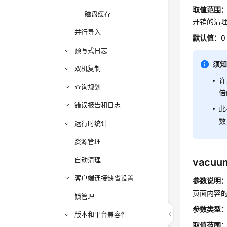
取值范围
磁盘缓存
开销的清
并行导入
默认值：
0
预写式日志
须
双机复制
许
查询规划
倍
错误报告和日志
此
数
运行时统计
资源管理
自动清理
vacuum
客户端连接缺省设置
参数说明
页面内容
锁管理
参数类型
版本和平台兼容性
取值范围