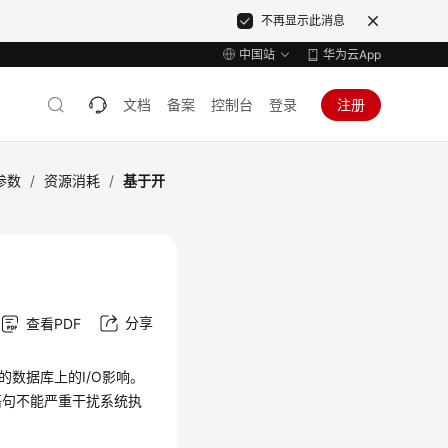
不再显示此消息
中国站
华为云App
文档
备案
控制台
登录
注册
参数
/
资源消耗
/
基于开
分享
查看PDF
的数据库上的I/O影响。
类语句不能严重干扰系统执