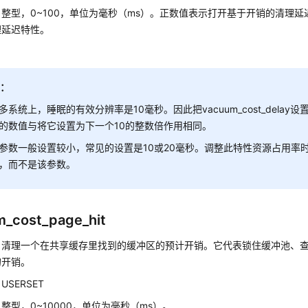
：
整型，0~100，单位为毫秒（ms）。正数值表示打开基于开销的清理延
理延迟特性。
知：
多系统上，睡眠的有效分辨率是10毫秒。因此把vacuum_cost_delay
的数值与将它设置为下一个10的整数倍作用相同。
参数一般设置较小，常见的设置是10或20毫秒。调整此特性资源占用率
，而不是该参数。
_cost_page_hit
：
清理一个在共享缓存里找到的缓冲区的预计开销。它代表锁住缓冲池、查找
的开销。
：
USERSET
：
整型，0~10000，单位为毫秒（ms）。