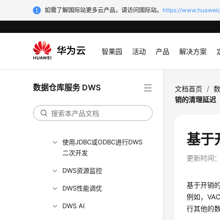
语法兼容性差异
如需了解国际站更多云产品，请访问国际站。
https://www.huaweic
DWS数据库安全管理
查询DWS数据
智果园
活动
产品
解决方案
DWS排序规则
DWS物化视图
数据仓库服务 DWS
文档首页
/
数
DWS用户自定义函数
销的清理延迟
DWS存储过程
使用PostGIS Extension
基于
使用JDBC或ODBC进行DWS
二次开发
更新时间
DWS资源监控
基于开销的
DWS性能调优
例如，VA
DWS AI
行其他的