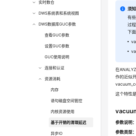
实时数仓
须
DWS系统表和系统视图
有
DWS数据库GUC参数
过
下
查看GUC参数
va
设置GUC参数
va
GUC使用说明
连接和认证
在ANAL
作的近似开
资源消耗
vacuum
内存
这个特性是
语句磁盘空间管控
vacuum
内核资源使用
参数说明
基于开销的清理延迟
参数类型
异步IO