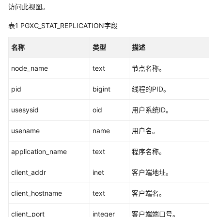
公
访问此视图。
告
表1
PGXC_STAT_REPLICATION字段
产
名称
类型
描述
品
介
node_name
text
节点名称。
绍
pid
bigint
线程的PID。
计
费
usesysid
oid
用户系统ID。
说
明
usename
name
用户名。
快
application_name
text
程序名称。
速
入
client_addr
inet
客户端地址。
门
client_hostname
text
客户端名。
用
户
client_port
integer
客户端端口号。