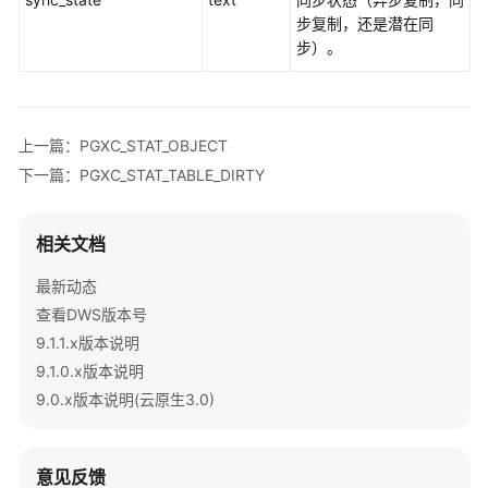
步复制，还是潜在同
开
步）。
发
指
南
(9.1.0.x)
上一篇：PGXC_STAT_OBJECT
下一篇：PGXC_STAT_TABLE_DIRTY
开
发
指
相关文档
南
(9.1.1.x)
最新动态
查看DWS版本号
使
9.1.1.x版本说明
用
9.1.0.x版本说明
前
必
9.0.x版本说明(云原生3.0)
读
DWS
意见反馈