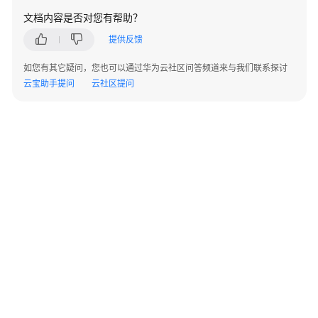
开
文档内容是否对您有帮助？
发
设
提供反馈
计
建
如您有其它疑问，您也可以通过华为云社区问答频道来与我们联系探讨
议
云宝助手提问
云社区提问
创
建
和
管
理
DWS
数
据
库
对
象
©2026 Huaweicloud.com 版权所有
黔ICP备20004760号-14
苏B2-20130048号
Oracle、
A2.B1.B2-20070312
增值电信业务经营许可证：B1.B2-20200593 | 代理域名注册服务机构：新网、西数