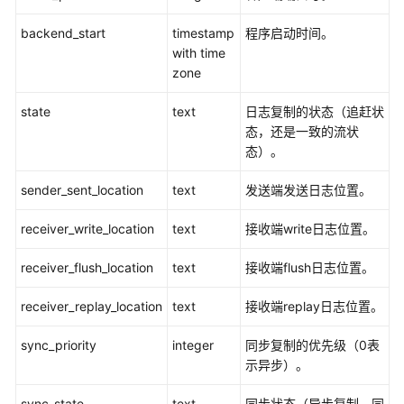
指
南
backend_start
timestamp
程序启动时间。
with time
最
zone
佳
实
state
text
日志复制的状态（追赶状
践
态，还是一致的流状
态）。
数
sender_sent_location
据
text
发送端发送日志位置。
迁
receiver_write_location
text
接收端write日志位置。
移
与
receiver_flush_location
text
接收端flush日志位置。
同
步
receiver_replay_location
text
接收端replay日志位置。
开
sync_priority
integer
同步复制的优先级（0表
发
示异步）。
指
南
sync_state
text
同步状态（异步复制，同