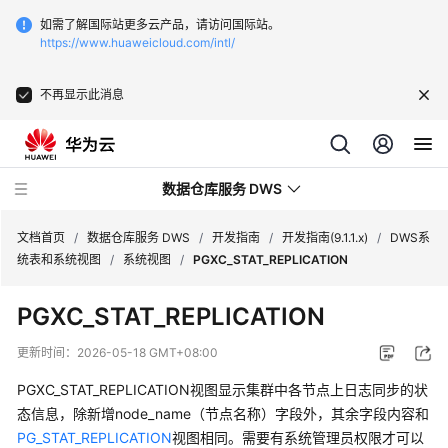
如需了解国际站更多云产品，请访问国际站。
https://www.huaweicloud.com/intl/
不再显示此消息
数据仓库服务 DWS
文档首页
/
数据仓库服务 DWS
/
开发指南
/
开发指南(9.1.1.x)
/
DWS系
统表和系统视图
/
系统视图
/
PGXC_STAT_REPLICATION
最
PGXC_STAT_REPLICATION
新
动
更新时间：
2026-05-18 GMT+08:00
态
PGXC_STAT_REPLICATION视图显示集群中各节点上日志同步的状
服
态信息，除新增node_name（节点名称）字段外，其余字段内容和
务
PG_STAT_REPLICATION
视图相同。需要有系统管理员权限才可以