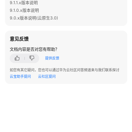
Teradata
9.1.1.x版本说明
和
9.1.0.x版本说明
MySQL
9.0.x版本说明(云原生3.0)
语
法
兼
意见反馈
容
性
文档内容是否对您有帮助？
差
提供反馈
异
如您有其它疑问，您也可以通过华为云社区问答频道来与我们联系探讨
DWS
云宝助手提问
云社区提问
数
据
库
安
全
管
理
查