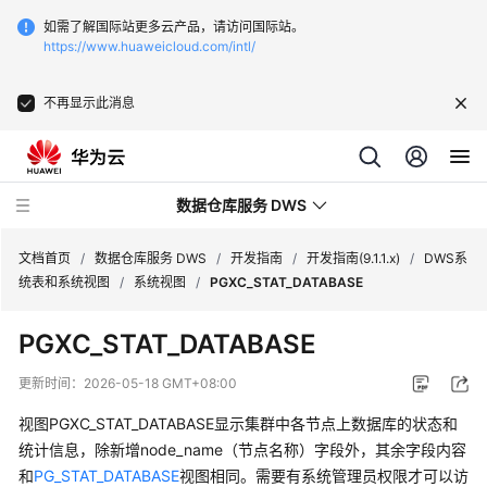
如需了解国际站更多云产品，请访问国际站。
https://www.huaweicloud.com/intl/
不再显示此消息
数据仓库服务 DWS
文档首页
/
数据仓库服务 DWS
/
开发指南
/
开发指南(9.1.1.x)
/
DWS系
统表和系统视图
/
系统视图
/
PGXC_STAT_DATABASE
最
PGXC_STAT_DATABASE
新
动
更新时间：
2026-05-18 GMT+08:00
态
视图PGXC_STAT_DATABASE显示集群中各节点上数据库的状态和
服
统计信息，除新增node_name（节点名称）字段外，其余字段内容
务
和
PG_STAT_DATABASE
视图相同。需要有系统管理员权限才可以访