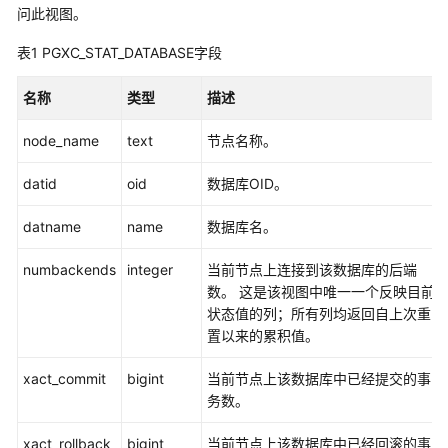
公
问此视图。
告
表1
PGXC_STAT_DATABASE字段
产
名称
类型
描述
品
介
node_name
text
节点名称。
绍
datid
oid
数据库OID。
计
费
datname
name
数据库名。
说
明
numbackends
integer
当前节点上连接到该数据库的后端
数。 这是该视图中唯一一个反映目前
快
状态值的列；所有列均返回自上次重
速
置以来的累积值。
入
门
xact_commit
bigint
当前节点上该数据库中已经提交的事
务数。
用
户
xact_rollback
bigint
当前节点上该数据库中已经回滚的事