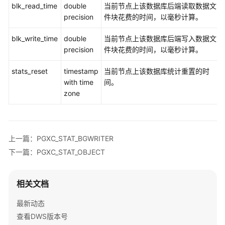
开
blk_read_time
double
当前节点上该数据库后端读取数据文
发
precision
件块花费的时间，以毫秒计算。
设
计
blk_write_time
double
当前节点上该数据库后端写入数据文
建
precision
件块花费的时间，以毫秒计算。
议
stats_reset
timestamp
当前节点上该数据库统计重置的时
创
with time
间。
建
zone
和
管
理
DWS
上一篇：PGXC_STAT_BGWRITER
数
下一篇：PGXC_STAT_OBJECT
据
库
对
相关文档
象
最新动态
Oracle、
查看DWS版本号