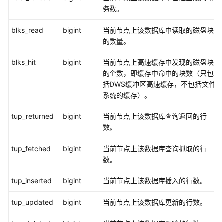
指
务数。
南
blks_read
bigint
当前节点上该数据库中读取的磁盘块
最
的数量。
佳
实
blks_hit
bigint
当前节点上高速缓存中发现的磁盘块
践
的个数，即缓存中命中的块数（只包
括
DWS
缓冲区高速缓存，不包括文件
数
系统的缓存）。
据
迁
tup_returned
bigint
当前节点上该数据库查询返回的行
移
数。
与
同
tup_fetched
bigint
当前节点上该数据库查询抓取的行
步
数。
tup_inserted
bigint
当前节点上该数据库插入的行数。
开
发
tup_updated
bigint
当前节点上该数据库更新的行数。
指
南