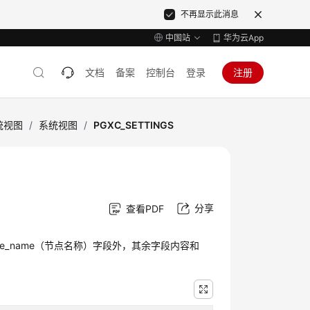
不再显示此消息
中国站
华为云App
文档
备案
控制台
登录
注册
统视图
/
系统视图
/
PGXC_SETTINGS
分享
查看PDF
de_name（节点名称）字段外，其余字段内容和