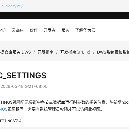
loud.com/intl/
定价
云商店
伙伴
开发者
服务
了解华为云
据仓库服务 DWS
/
开发指南
/
开发指南(9.1.1.x)
/
DWS系统表和系
C_SETTINGS
：
2026-05-18 GMT+08:00
SETTINGS视图显示集群中各节点数据库运行时参数的相关信息，除新增no
INGS
视图相同。需要有系统管理员权限才可以访问此视图。
SETTINGS字段