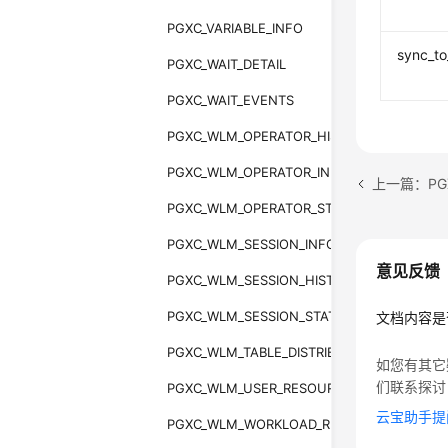
PGXC_VARIABLE_INFO
sync_to
PGXC_WAIT_DETAIL
PGXC_WAIT_EVENTS
PGXC_WLM_OPERATOR_HISTORY
PGXC_WLM_OPERATOR_INFO
上一篇：PGX
PGXC_WLM_OPERATOR_STATISTICS
PGXC_WLM_SESSION_INFO
意见反馈
PGXC_WLM_SESSION_HISTORY
PGXC_WLM_SESSION_STATISTICS
文档内容是
PGXC_WLM_TABLE_DISTRIBUTION_SKEWNES
如您有其它
们联系探讨
PGXC_WLM_USER_RESOURCE_HISTORY
云宝助手提
PGXC_WLM_WORKLOAD_RECORDS