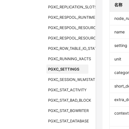
名称
PGXC_REPLICATION_SLOTS
PGXC_RESPOOL_RUNTIME_INFO
node_n
PGXC_RESPOOL_RESOURCE_INFO
name
PGXC_RESPOOL_RESOURCE_HISTORY
setting
PGXC_ROW_TABLE_IO_STAT
PGXC_RUNNING_XACTS
unit
PGXC_SETTINGS
catego
PGXC_SESSION_WLMSTAT
short_d
PGXC_STAT_ACTIVITY
extra_d
PGXC_STAT_BAD_BLOCK
PGXC_STAT_BGWRITER
context
PGXC_STAT_DATABASE