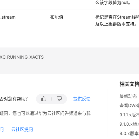
么该字段值为null。
_stream
布尔值
标记是否在Stream线
及以上集群版本支持。
C_RUNNING_XACTS
相关文
最新动态
否对您有帮助？
提供反馈
查看DW
S
疑问，您也可以通过华为云社区问答频道来与我
9.1.1.x
9.1.0.x
问
云社区提问
9.0.x版