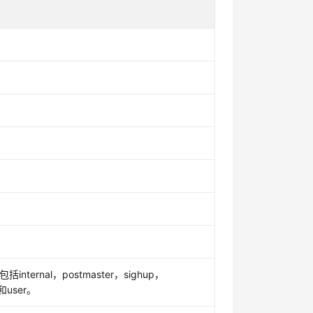
ternal，postmaster，sighup，
r和user。