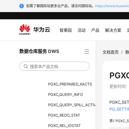
PGXC_MEMORY_DEBUG_INFO
如需了解国际站更多云产品，请访问国际站。
https://www.huaweic
PGXC_NODE_ENV
PGXC_NODE_STAT_RESET_TIME
智果园
活动
产品
解决方案
PGXC_OBS_IO_SCHEDULER_STATS
PGXC_OBS_IO_SCHEDULER_PERIODIC_STATS
数据仓库服务 DWS
文档首页
/
数
PGXC_OS_RUN_INFO
PGXC_OS_THREADS
PGX
PGXC_POOLER_STATUS
PGXC_PREPARED_XACTS
更新时间
PGXC_QUERY_INFO
PGXC_
PGXC_QUERY_SPILL_ACTIVITY
PG_SETT
PGXC_REDO_STAT
表1
PGXC_
PGXC_REL_IOSTAT