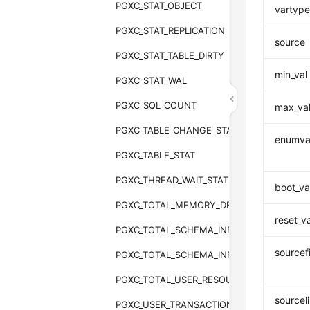
PGXC_STAT_OBJECT
vartyp
PGXC_STAT_REPLICATION
source
PGXC_STAT_TABLE_DIRTY
min_val
PGXC_STAT_WAL
PGXC_SQL_COUNT
max_va
PGXC_TABLE_CHANGE_STAT
enumva
PGXC_TABLE_STAT
PGXC_THREAD_WAIT_STATUS
boot_va
PGXC_TOTAL_MEMORY_DETAIL
reset_va
PGXC_TOTAL_SCHEMA_INFO
sourcefi
PGXC_TOTAL_SCHEMA_INFO_ANALYZE
PGXC_TOTAL_USER_RESOURCE_INFO
sourcel
PGXC_USER_TRANSACTION