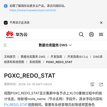
如需了解国际站更多云产品，请访问国际站。
https://www.huaweicloud.com/intl/
不再显示此消息
数据仓库服务 DWS
文档首页
/
数据仓库服务 DWS
/
开发指南
/
开发指南(9.1.1.x)
/
DWS系
统表和系统视图
/
系统视图
/
PGXC_REDO_STAT
最
PGXC_REDO_STAT
新
动
更新时间：
2026-05-18 GMT+08:00
态
视图PGXC_REDO_STAT显示集群中各节点上XLOG重做过程中的统
服
计信息，除新增node_name（节点名称）字段外，其余字段内容和
务
PV_REDO_STAT
视图相同。需要有系统管理员权限或预置角色