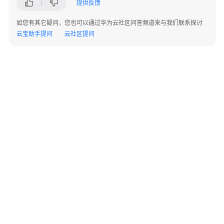
提供反馈
开
如您有其它疑问，您也可以通过华为云社区问答频道来与我们联系探讨
发
云宝助手提问
云社区提问
指
南
(9.1.0.x)
开
发
指
南
(9.1.1.x)
使
用
前
必
©2026 Huaweicloud.com 版权所有
黔ICP备20004760号-14
苏B2-20130048号
A2.B1.B2-20070312
读
增值电信业务经营许可证：B1.B2-20200593 | 代理域名注册服务机构：新网、西数
电子营业执照
贵公网安备 52990002000093号
DWS