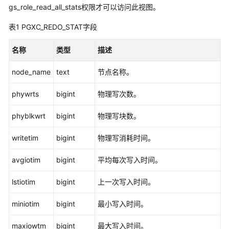
公
gs_role_read_all_stats权限才可以访问此视图。
告
表1
PGXC_REDO_STAT字段
产
名称
类型
描述
品
介
node_name
text
节点名称。
绍
phywrts
bigint
物理写次数。
计
费
phyblkwrt
bigint
物理写块数。
说
明
writetim
bigint
物理写消耗时间。
快
avgiotim
bigint
平均每次写入时间。
速
入
lstiotim
bigint
上一次写入时间。
门
miniotim
bigint
最小写入时间。
用
户
maxiowtm
bigint
最大写入时间。