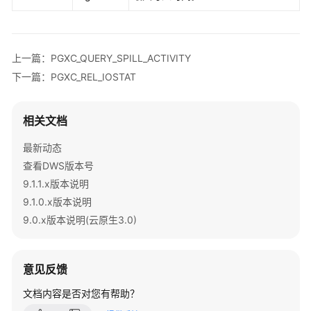
指
南
最
上一篇：PGXC_QUERY_SPILL_ACTIVITY
佳
下一篇：PGXC_REL_IOSTAT
实
践
相关文档
数
据
最新动态
迁
查看DWS版本号
移
9.1.1.x版本说明
与
9.1.0.x版本说明
同
9.0.x版本说明(云原生3.0)
步
开
意见反馈
发
指
文档内容是否对您有帮助？
南