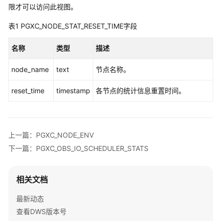
公
限才可以访问此视图。
告
表1
PGXC_NODE_STAT_RESET_TIME字段
产
名称
类型
描述
品
介
node_name
text
节点名称。
绍
reset_time
timestamp
各节点的统计信息重置时间。
计
费
说
明
上一篇：PGXC_NODE_ENV
下一篇：PGXC_OBS_IO_SCHEDULER_STATS
快
速
入
相关文档
门
最新动态
用
查看DWS版本号
户