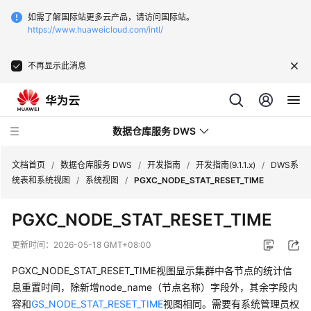
如需了解国际站更多云产品，请访问国际站。
https://www.huaweicloud.com/intl/
不再显示此消息
数据仓库服务 DWS
文档首页
/
数据仓库服务 DWS
/
开发指南
/
开发指南(9.1.1.x)
/
DWS系
统表和系统视图
/
系统视图
/
PGXC_NODE_STAT_RESET_TIME
最
PGXC_NODE_STAT_RESET_TIME
新
动
更新时间：
2026-05-18 GMT+08:00
态
PGXC_NODE_STAT_RESET_TIME视图显示集群中各节点的统计信
服
息重置时间，除新增node_name（节点名称）字段外，其余字段内
务
容和
GS_NODE_STAT_RESET_TIME
视图相同。需要有系统管理员权