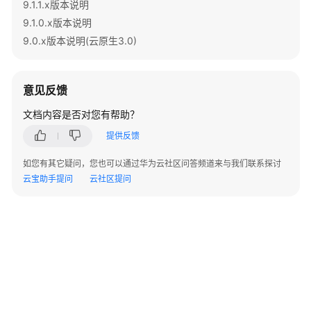
9.1.1.x版本说明
指
南
9.1.0.x版本说明
9.0.x版本说明(云原生3.0)
最
佳
实
意见反馈
践
文档内容是否对您有帮助？
数
提供反馈
据
迁
如您有其它疑问，您也可以通过华为云社区问答频道来与我们联系探讨
移
云宝助手提问
云社区提问
与
同
步
开
发
指
南