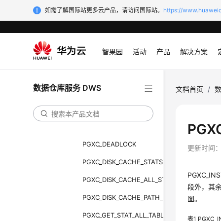
PGXC_BULKLOAD_STATISTICS
如需了解国际站更多云产品，请访问国际站。
https://www.huaweic
PGXC_COLUMN_TABLE_IO_STAT
PGXC_COMM_CLIENT_INFO
智果园
活动
产品
解决方案
PGXC_COMM_DELAY
PGXC_COMM_RECV_STREAM
数据仓库服务 DWS
文档首页
/
数
PGXC_COMM_SEND_STREAM
PGXC_COMM_STATUS
PGX
PGXC_COMM_QUERY_SPEED
PGXC_DEADLOCK
更新时间
PGXC_DISK_CACHE_STATS
PGXC_
PGXC_DISK_CACHE_ALL_STATS
段外，其
PGXC_DISK_CACHE_PATH_INFO
图。
PGXC_GET_STAT_ALL_TABLES
表1
PGXC_I