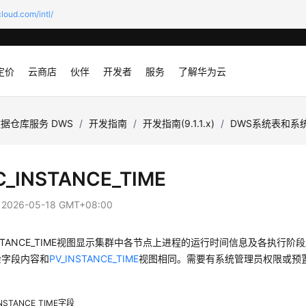
loud.com/intl/
定价
云商店
伙伴
开发者
服务
了解华为云
据仓库服务 DWS
/
开发指南
/
开发指南(9.1.1.x)
/
DWS系统表和系
C_INSTANCE_TIME
：
2026-05-18 GMT+08:00
INSTANCE_TIME视图显示集群中各节点上进程的运行时间信息及各执行阶
余字段内容和
PV_INSTANCE_TIME
视图相同。需要有系统管理员权限或预置角色gs
NSTANCE_TIME字段