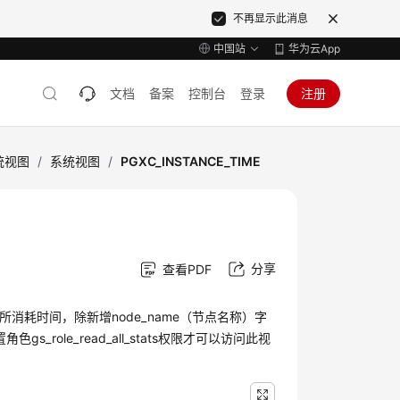
不再显示此消息
中国站
华为云App
文档
备案
控制台
登录
注册
统视图
/
系统视图
/
PGXC_INSTANCE_TIME
分享
查看PDF
段所消耗时间，除新增node_name（节点名称）字
_role_read_all_stats权限才可以访问此视