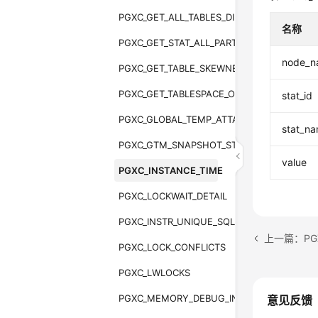
PGXC_GET_ALL_TABLES_DIRTY_RATIO
名称
PGXC_GET_STAT_ALL_PARTITIONS
node_n
PGXC_GET_TABLE_SKEWNESS
PGXC_GET_TABLESPACE_OBS_FILE
stat_id
PGXC_GLOBAL_TEMP_ATTACHED_PIDS
stat_n
PGXC_GTM_SNAPSHOT_STATUS
value
PGXC_INSTANCE_TIME
PGXC_LOCKWAIT_DETAIL
PGXC_INSTR_UNIQUE_SQL
上一篇：PGX
PGXC_LOCK_CONFLICTS
PGXC_LWLOCKS
PGXC_MEMORY_DEBUG_INFO
意见反馈