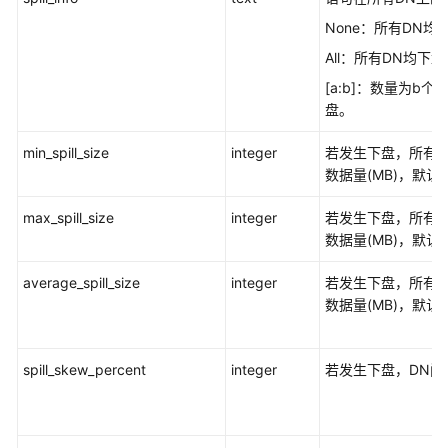
询
None：所有DN均
DWS
All：所有DN均下盘
数
据
[a:b]：数量为b个
盘。
DWS
min_spill_size
integer
若发生下盘，所有下
排
数据量(MB)，默认
序
规
max_spill_size
integer
若发生下盘，所有下
则
数据量(MB)，默认
DWS
average_spill_size
integer
若发生下盘，所有下
物
数据量(MB)，默认
化
视
图
spill_skew_percent
integer
若发生下盘，DN间
DWS
用
户