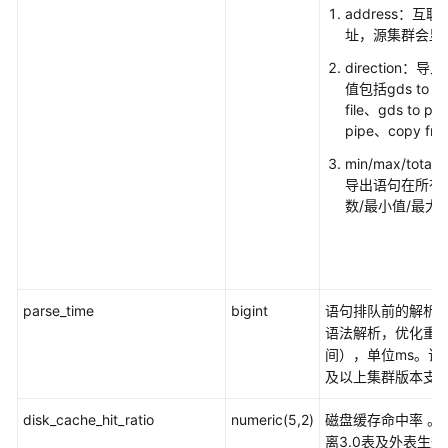
DBA_PART_TABLES
address：
址，源集群会显
DBA_PROCEDURES
direction
值包括gds to fil
DBA_SEQUENCES
file、gds to pi
pipe、copy fr
DBA_SOURCE
min/max/total
导出语句在所有
DBA_SYNONYMS
数/最小值/最大
DBA_TAB_COLUMNS
DBA_TAB_COMMENTS
parse_time
bigint
语句排队前的解析
DBA_TAB_PARTITIONS
语法解析，优化重
间），单位ms。该字段
DBA_TABLES
及以上集群版本支
DBA_TABLESPACES
disk_cache_hit_ratio
numeric(5,2)
磁盘缓存命中率 。
离3.0表及外表生效