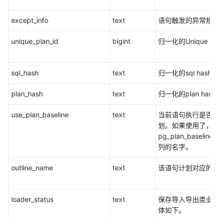
DBA_COL_COMMENTS
except_info
text
语句触发的异常规
DBA_CONSTRAINTS
unique_plan_id
bigint
归一化的Unique pla
DBA_CONS_COLUMNS
sql_hash
text
归一化的sql hash
DBA_IND_COLUMNS
plan_hash
text
归一化的plan has
DBA_IND_EXPRESSIONS
use_plan_baseline
text
当前语句执行是否
划。如果使用了，
DBA_IND_PARTITIONS
pg_plan_baseline
列的名字。
DBA_INDEXES
outline_name
text
该语句计划对应的out
DBA_OBJECTS
DBA_PART_INDEXES
loader_status
text
保存导入导出类业务
体如下。