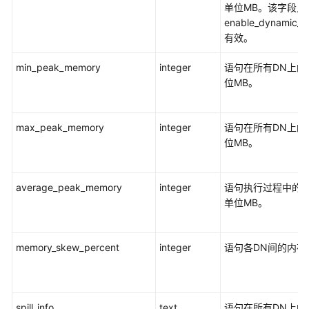
Teradata
单位MB。该字段只
和
enable_dynamic_w
MySQL
有效。
语
法
min_peak_memory
integer
语句在所有DN上的
兼
位MB。
容
性
差
max_peak_memory
integer
语句在所有DN上的
异
位MB。
DWS
数
average_peak_memory
integer
语句执行过程中的
据
单位MB。
库
安
全
memory_skew_percent
integer
语句各DN间的内存
管
理
spill_info
text
语句在所有DN上的
查