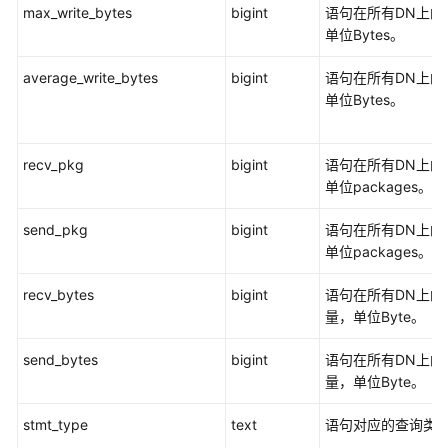
max_write_bytes
bigint
语句在所有DN上的
ALL_SEQUENCES
单位Bytes。
ALL_SOURCE
average_write_bytes
bigint
语句在所有DN上的
单位Bytes。
ALL_SYNONYMS
ALL_TAB_COLUMNS
recv_pkg
bigint
语句在所有DN上的
单位packages。
ALL_TAB_COMMENTS
send_pkg
bigint
语句在所有DN上的
单位packages。
ALL_TABLES
recv_bytes
bigint
语句在所有DN上的
ALL_USERS
量，单位Byte。
ALL_VIEWS
send_bytes
bigint
语句在所有DN上的
量，单位Byte。
DBA_DATA_FILES
stmt_type
text
语句对应的查询类
DBA_USERS