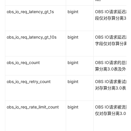
GS_STAT_SESSION_CU
obs_io_req_latency_gt_1s
bigint
OBS IO请求延迟
GS_TABLE_CHANGE_STAT
段仅对存算分离3.
GS_TABLE_STAT
obs_io_req_latency_gt_10s
bigint
OBS IO请求延迟
字段仅对存算分离3
GS_TOTAL_NODEGROUP_MEMORY_DETAIL
GS_USER_MONITOR
obs_io_req_count
bigint
OBS IO请求的总
算分离3.0表及外
GS_USER_TRANSACTION
obs_io_req_retry_count
bigint
OBS IO请求重试
GS_VIEW_DEPENDENCY
对存算分离3.0表
GS_VIEW_DEPENDENCY_PATH
obs_io_req_rate_limit_count
bigint
OBS IO请求被流
GS_VIEW_INVALID
仅对存算分离3.0
GS_WAIT_EVENTS