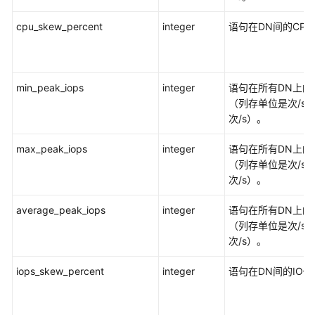
或
cpu_skew_percent
integer
语句在DN间的CP
ODBC
进
行
DWS
min_peak_iops
integer
语句在所有DN上的
二
（列存单位是次/s
次
次/s）。
开
发
max_peak_iops
integer
语句在所有DN上的
（列存单位是次/s
DWS
次/s）。
资
源
average_peak_iops
integer
语句在所有DN上的
监
（列存单位是次/s
控
次/s）。
DWS
iops_skew_percent
integer
语句在DN间的IO
性
能
调