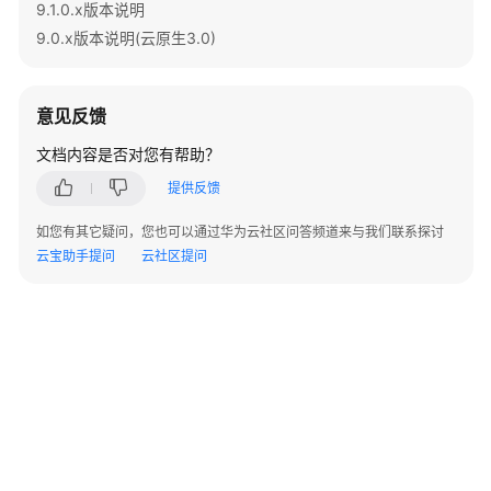
PG_COMM_QUERY_SPEED
9.1.0.x版本说明
9.0.x版本说明(云原生3.0)
PG_CONTROL_GROUP_CONFIG
PG_CURSORS
意见反馈
文档内容是否对您有帮助？
PG_EXT_STATS
提供反馈
PG_GET_INVALID_BACKENDS
如您有其它疑问，您也可以通过华为云社区问答频道来与我们联系探讨
云宝助手提问
云社区提问
PG_GET_SENDERS_CATCHUP_TIME
PG_GLOBAL_TEMP_ATTACHED_PIDS
PG_GROUP
PG_INDEXES
PG_JOB