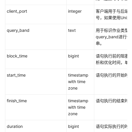
开
client_port
integer
客户端用于与后端通
发
号，如果使用Unix
指
南
query_band
text
用于标识作业类型，
(9.1.0.x)
query_band进
串。
开
发
block_time
bigint
语句执行前的阻塞
指
析和优化时间，单位
南
(9.1.1.x)
start_time
timestamp
语句执行的开始时
with time
zone
使
用
finish_time
timestamp
语句执行的结束时
前
with time
必
zone
读
duration
bigint
语句实际执行的时间
DWS