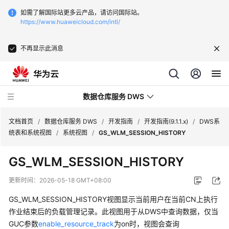
如需了解国际站更多云产品，请访问国际站。
https://www.huaweicloud.com/intl/
不再显示此消息
数据仓库服务 DWS
文档首页
/
数据仓库服务 DWS
/
开发指南
/
开发指南(9.1.1.x)
/
DWS系
统表和系统视图
/
系统视图
/
GS_WLM_SESSION_HISTORY
最
GS_WLM_SESSION_HISTORY
新
动
更新时间：
2026-05-18 GMT+08:00
态
GS_WLM_SESSION_HISTORY视图显示当前用户在当前CN上执行
服
作业结束后的负载管理记录。此视图用于从
DWS
中查询数据，仅当
务
GUC参数
enable_resource_track
为on时，视图会查询