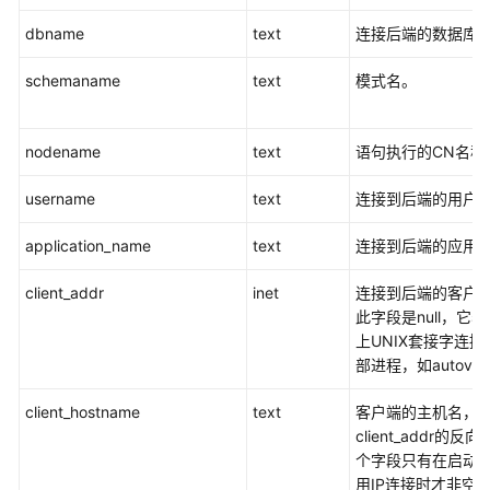
指
dbname
南
text
连接后端的数据库
schemaname
text
模式名。
最
佳
实
nodename
text
语句执行的CN名称
践
username
text
连接到后端的用户
数
据
application_name
text
连接到后端的应用
迁
移
client_addr
inet
连接到后端的客户端
与
此字段是null，它
同
上UNIX套接字连
步
部进程，如autova
开
client_hostname
text
客户端的主机名，
发
client_addr的
指
个字段只有在启动log
南
用IP连接时才非空