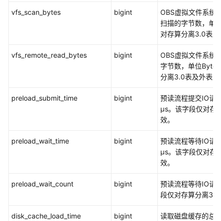
vfs_scan_bytes
bigint
OBS虚拟文件系统
GLOBAL_STAT_DATABASE
扫描的字节数，单位B
对存算分离3.0表
GLOBAL_TABLE_CHANGE_STAT
vfs_remote_read_bytes
bigint
OBS虚拟文件系统
GLOBAL_TABLE_STAT
字节数，单位Byte
分离3.0表及外表
GLOBAL_WORKLOAD_SQL_COUNT
preload_submit_time
bigint
预读流程提交IO请
GLOBAL_WORKLOAD_SQL_ELAPSE_TIME
μs。该字段仅对存算
效。
GLOBAL_WORKLOAD_TRANSACTION
preload_wait_time
bigint
预读流程等待IO请
GS_ALL_CONTROL_GROUP_INFO
μs。该字段仅对存算
效。
GS_BLOCKLIST_QUERY
preload_wait_count
bigint
预读流程等待IO请
GS_BLOCKLIST_SQL
段仅对存算分离3.
disk_cache_load_time
bigint
读取磁盘缓存的总时
GS_CLUSTER_RESOURCE_INFO