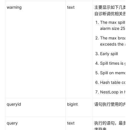
优
warning
text
主要显示如下几类告
自诊断调优相关告
DWS
The max spill s
AI
alarm size 256
实
The max broadc
时
exceeds the al
数
Early spill
仓
Spill times is g
DWS
Spill on memor
系
统
Hash table confl
表
NestLoop in has
和
系
queryid
bigint
语句执行使用的内部qu
统
视
图
query
text
执行的语句，最多可
字符串。