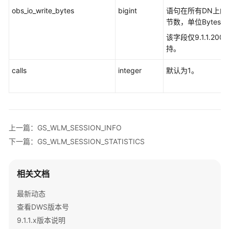
obs_io_write_bytes
bigint
语句在所有DN上的平
MPP_TABLES
节数，单位Bytes。
该字段仅9.1.1.2
PG_AVAILABLE_EXTENSION_VERSIONS
持。
PG_AVAILABLE_EXTENSIONS
calls
integer
默认为1。
PG_BULKLOAD_STATISTICS
PG_COMM_CLIENT_INFO
上一篇：GS_WLM_SESSION_INFO
PG_COMM_DELAY
下一篇：GS_WLM_SESSION_STATISTICS
PG_COMM_STATUS
相关文档
PG_COMM_RECV_STREAM
最新动态
查看DWS版本号
PG_COMM_SEND_STREAM
9.1.1.x版本说明