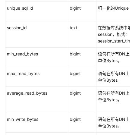
ALL_ALL_TABLES
unique_sql_id
bigint
归一化的Unique SQ
ALL_CONSTRAINTS
session_id
text
在数据库系统中唯
ALL_CONS_COLUMNS
session，格式：
session_start_tim
ALL_COL_COMMENTS
min_read_bytes
bigint
语句在所有DN上的
ALL_DEPENDENCIES
单位Bytes。
ALL_IND_COLUMNS
max_read_bytes
bigint
语句在所有DN上的
单位Bytes。
ALL_IND_EXPRESSIONS
average_read_bytes
bigint
语句在所有DN上的
单位Bytes。
ALL_INDEXES
ALL_OBJECTS
min_write_bytes
bigint
语句在所有DN上的
单位Bytes。
ALL_PROCEDURES