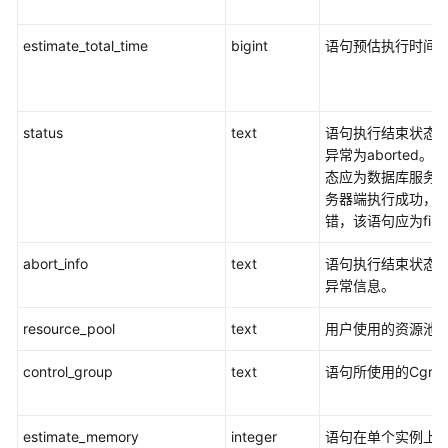
开
发
estimate_total_time
bigint
语句预估执行时间，
设
计
建
议
status
text
语句执行结束状态：正常
异常为aborted
创
态应为数据库服务
建
务器端执行成功，
和
错，该语句应为finis
管
理
abort_info
text
语句执行结束状态为a
DWS
异常信息。
数
据
resource_pool
text
用户使用的资源池
库
对
control_group
text
语句所使用的Cgro
象
Oracle、
estimate_memory
integer
语句在单个实例上