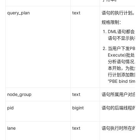
系
统
query_plan
text
语句的执行计划。
表
规格限制：
和
DML语句都会显
系
语句不显示执行
统
视
当用户下发PBE(Pa
图
Execute)批
概
分析语句情况，自8
述
本开始，为批处
行计划添加数据
系
“PBE bind t
统
node_group
表
text
语句所属用户对应
pid
bigint
语句的后端线程的pi
系
统
视
lane
text
语句执行时所在的
图