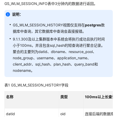
公
GS_WLM_SESSION_INFO表中3分钟内的数据进行返回。
告
说明：
产
GS_WLM_SESSION_HISTORY视图仅支持在
postgres
数
品
据库中查询，其它数据库中查询会直接报错。
介
绍
9.1.1.300及以上集群版本中系统会将执行成功且执行时间
小于100ms，并且包含sql_hash的短查询进行聚合记录。
计
聚合的主要列为datid、dbname、resource_pool、
费
node_group、username、application_name、
说
client_addr、sql_hash、plan_hash、query_band和
明
nodename。
快
速
表1
GS_WLM_SESSION_HISTORY字段
入
门
名称
类型
100ms以上长查
用
户
datid
oid
连接后端的数据库O