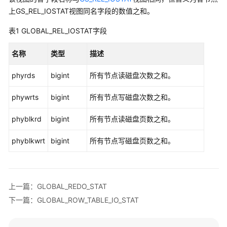
公
上GS_REL_IOSTAT视图同名字段的数值之和。
告
表1
GLOBAL_REL_IOSTAT字段
产
品
名称
类型
描述
介
绍
phyrds
bigint
所有节点读磁盘次数之和。
计
phywrts
bigint
所有节点写磁盘次数之和。
费
说
phyblkrd
bigint
所有节点读磁盘页数之和。
明
phyblkwrt
bigint
所有节点写磁盘页数之和。
快
速
入
门
上一篇：GLOBAL_REDO_STAT
下一篇：GLOBAL_ROW_TABLE_IO_STAT
用
户