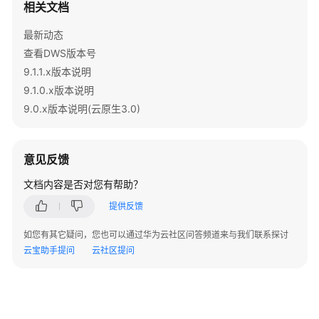
相关文档
指
南
最新动态
查看DWS版本号
最
佳
9.1.1.x版本说明
实
9.1.0.x版本说明
践
9.0.x版本说明(云原生3.0)
数
据
意见反馈
迁
移
文档内容是否对您有帮助？
与
提供反馈
同
步
如您有其它疑问，您也可以通过华为云社区问答频道来与我们联系探讨
云宝助手提问
云社区提问
开
发
指
南