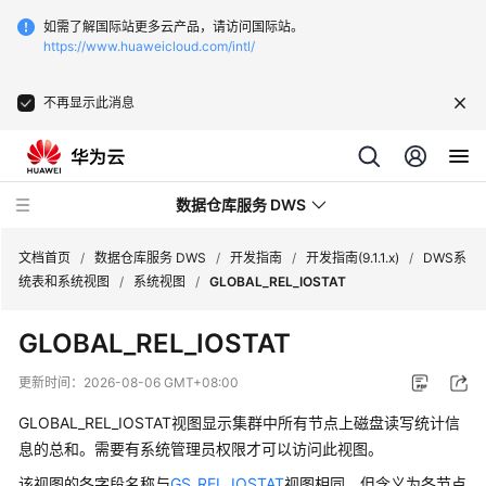
如需了解国际站更多云产品，请访问国际站。
https://www.huaweicloud.com/intl/
不再显示此消息
数据仓库服务 DWS
文档首页
/
数据仓库服务 DWS
/
开发指南
/
开发指南(9.1.1.x)
/
DWS系
统表和系统视图
/
系统视图
/
GLOBAL_REL_IOSTAT
最
GLOBAL_REL_IOSTAT
新
动
更新时间：
2026-08-06 GMT+08:00
态
GLOBAL_REL_IOSTAT视图显示集群中所有节点上磁盘读写统计信
服
息的总和。需要有系统管理员权限才可以访问此视图。
务
该视图的各字段名称与
GS_REL_IOSTAT
视图相同，但含义为各节点