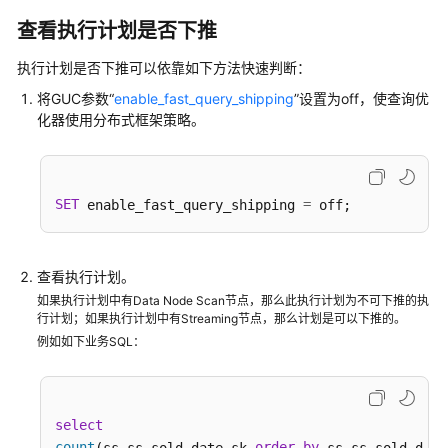
指
查看执行计划是否下推
南
执行计划是否下推可以依靠如下方法快速判断：
最
佳
将GUC参数“
enable_fast_query_shipping
”设置为off，使查询优
化器使用分布式框架策略。
实
践
数
SET
=
 enable_fast_query_shipping 
据
迁
移
与
查看执行计划。
同
如果执行计划中有Data Node Scan节点，那么此执行计划为不可下推的执
行计划；如果执行计划中有Streaming节点，那么计划是可以下推的。
步
例如如下业务SQL：
开
发
指
select
南
count
order
by