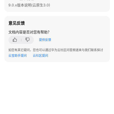
考
9.0.x版本说明(云原生3.0)
工
具
意见反馈
指
南
文档内容是否对您有帮助？
提供反馈
API
参
如您有其它疑问，您也可以通过华为云社区问答频道来与我们联系探讨
考
云宝助手提问
云社区提问
SDK
参
考
场
景
代
码
示