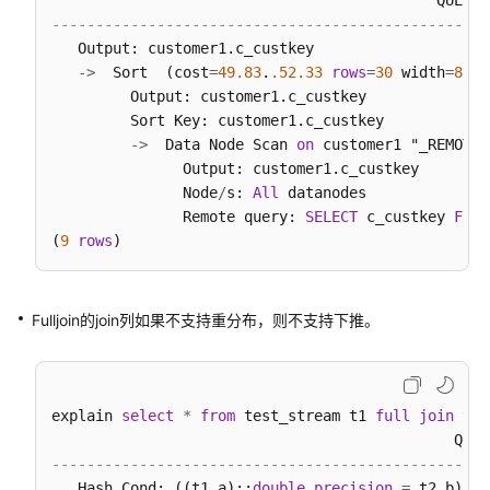
自
--------------------------------------------------
定
   Output: customer1.c_custkey

义
-
>
  Sort  (cost
=
49.83
.
.52
.33
rows
=
30
 width
=
8
)

函
         Output: customer1.c_custkey

数
         Sort Key: customer1.c_custkey

-
>
  Data Node Scan 
on
 customer1 "_REMOTE_
DWS
               Output: customer1.c_custkey

存
               Node
/
s: 
All
 datanodes

储
               Remote query: 
SELECT
 c_custkey 
FROM
过
(
9
rows
程
使
Fulljoin的join列如果不支持重分布，则不支持下推。
用
PostGIS
Extension
explain 
select
*
from
 test_stream t1 
full
join
 tes
使
用
--------------------------------------------------
JDBC
   Hash Cond: ((t1.a)::
double precision
=
 t2.b)
