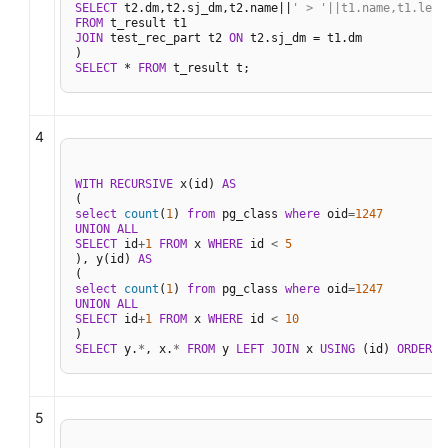
SELECT
修
 t2.dm,t2.sj_dm,t2.name||
' > '||t1.name,t1.leve
FROM
改
JOIN
 test_rec_part t2 
ON
 t2.sj_dm = t1.dm

表
SELECT
 * 
FROM
 t_result t;
定
义
4
SQL
调
WITH
RECURSIVE
 x(id) 
AS
优
进
select
count
(
1
) 
from
 pg_class 
where
 oid
=
1247
UNION
ALL
阶
SELECT
 id
+
1
FROM
 x 
WHERE
 id 
<
5
), y(id) 
AS
SQL
select
count
(
1
) 
from
 pg_class 
where
 oid
=
1247
自
UNION
ALL
SELECT
 id
+
1
FROM
 x 
WHERE
 id 
<
10
诊
断
SELECT
 y.
*
, x.
*
FROM
 y 
LEFT
JOIN
 x 
USING
 (id) 
ORDER
B
语
句
5
下