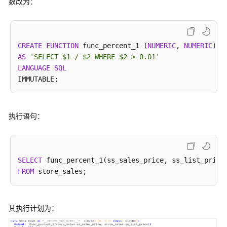
数改为：
实
时
数
仓
CREATE
FUNCTION
 func_percent_1 (
NUMERIC
, 
NUMERIC
) 
R
AS
'SELECT $1 / $2 WHERE $2 > 0.01'
DWS
LANGUAGE
SQL
系
统
表
和
执行语句：
系
统
视
图
SELECT
FROM
DWS
数
据
其执行计划为：
库
GUC