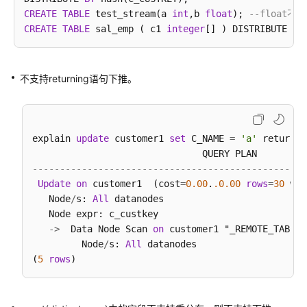
Teradata
CREATE
TABLE
 test_stream(a 
int
,b 
float
); 
--float
和
CREATE
TABLE
 sal_emp ( c1 
integer
[] ) DISTRIBUTE 
BY
MySQL
语
法
兼
不支持returning语句下推。
容
性
差
异
explain 
update
 customer1 
set
 C_NAME 
=
'a'
 returnin
--------------------------------------------------
DWS
Update
on
 customer1  (cost
=
0.00
.
.0
.00
rows
=
30
 wid
数
   Node
/
s: 
All
 datanodes

据
   Node expr: c_custkey

库
-
>
  Data Node Scan 
on
 customer1 "_REMOTE_TABLE_
安
         Node
/
s: 
All
 datanodes

全
(
5
rows
管
理
查