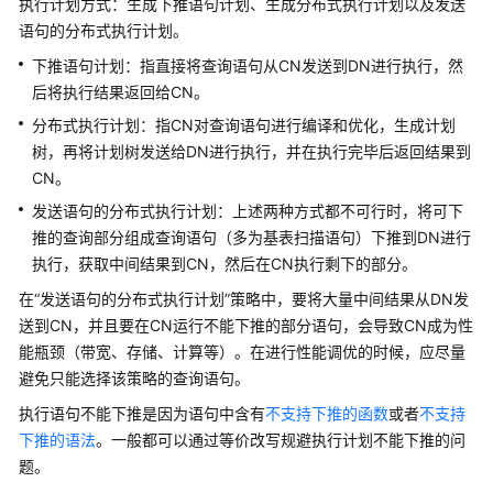
执行计划方式：生成下推语句计划、生成分布式执行计划以及发送
公
语句的分布式执行计划。
告
下推语句计划：指直接将查询语句从CN发送到DN进行执行，然
产
后将执行结果返回给CN。
品
分布式执行计划：指CN对查询语句进行编译和优化，生成计划
介
树，再将计划树发送给DN进行执行，并在执行完毕后返回结果到
绍
CN。
计
发送语句的分布式执行计划：上述两种方式都不可行时，将可下
费
推的查询部分组成查询语句（多为基表扫描语句）下推到DN进行
说
执行，获取中间结果到CN，然后在CN执行剩下的部分。
明
在“发送语句的分布式执行计划”策略中，要将大量中间结果从DN发
送到CN，并且要在CN运行不能下推的部分语句，会导致CN成为性
快
能瓶颈（带宽、存储、计算等）。在进行性能调优的时候，应尽量
速
避免只能选择该策略的查询语句。
入
门
执行语句不能下推是因为语句中含有
不支持下推的函数
或者
不支持
下推的语法
。一般都可以通过等价改写规避执行计划不能下推的问
用
题。
户