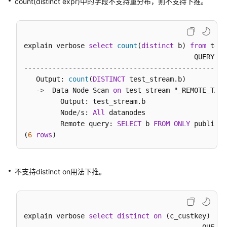
count(distinct expr)中的字段不支持重分布，则不支持下推。
询
DWS
数
据
explain verbose 
select
count
(
distinct
 b) 
from
 test
DWS
--------------------------------------------------
排
   Output: 
count
(
DISTINCT
 test_stream.b)

序
-
>
  Data Node Scan 
on
 test_stream "_REMOTE_TABL
规
         Output: test_stream.b

则
         Node
/
s: 
All
 datanodes

         Remote query: 
SELECT
 b 
FROM
ONLY
 public.t
(
6
rows
DWS
物
化
视
不支持distinct on用法下推。
图
DWS
用
explain verbose 
select
distinct
on
 (c_custkey) c_c
户