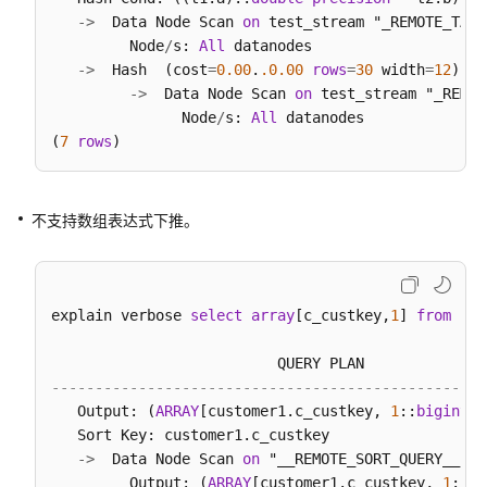
或
-
>
  Data Node Scan 
on
 test_stream "_REMOTE_TABL
ODBC
         Node
/
s: 
All
 datanodes

进
-
>
  Hash  (cost
=
0.00
.
.0
.00
rows
=
30
 width
=
12
)

行
-
>
  Data Node Scan 
on
 test_stream "_REMOT
DWS
               Node
/
s: 
All
 datanodes

二
(
7
rows
次
开
发
不支持数组表达式下推。
DWS
资
源
explain verbose 
select
array
[c_custkey,
1
] 
from
 cus
监
控
--------------------------------------------------
DWS
   Output: (
ARRAY
[customer1.c_custkey, 
1
::
bigint
])
性
   Sort Key: customer1.c_custkey

能
-
>
  Data Node Scan 
on
 "__REMOTE_SORT_QUERY__"  
调
         Output: (
ARRAY
[customer1.c_custkey, 
1
::
bi