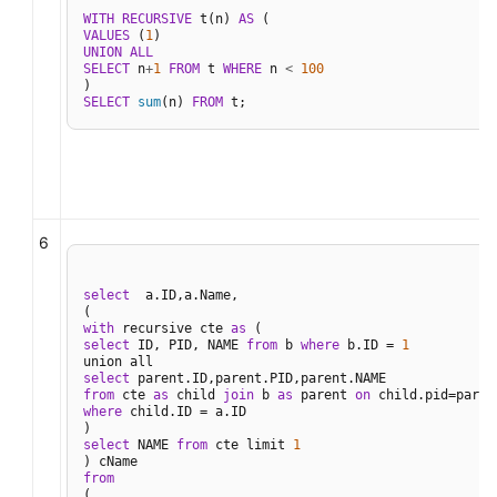
推
WITH
RECURSIVE
 t(n) 
AS
调
VALUES
 (
1
UNION
ALL
优
SELECT
 n
+
1
FROM
 t 
WHERE
 n 
<
100
SELECT
sum
(n) 
FROM
 t;
子
查
询
调
优
6
统
计
select
  a.ID,a.Name,

信
with
 recursive cte 
息
as
select
 ID, PID, NAME 
from
 b 
where
 b.ID = 
1
调
优
select
from
 cte 
as
 child 
join
 b 
as
 parent 
on
where
 child.ID = a.ID

算
select
 NAME 
from
 cte limit 
1
子
级
from