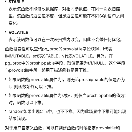
STABLE
改
表示该函数不能修改数据库，对相同参数值，在同一次表扫描
写
里，该函数的返回值不变，但是返回值可能在不同SQL语句之间
规
变化。
则
VOLATILE
表示该函数值可以在一次表扫描内改变，因此不会做任何优化。
优
化
函数易变性可以查询pg_proc的provolatile字段获得，i代表
器
IMMUTABLE，s代表STABLE，v代表VOLATILE。另外，在
参
pg_proc中的proshippable字段，取值范围为t/f/NULL，这个字段
数
与provolatile字段一起用于描述函数是否下推。
调
整
如果函数的provolatile属性为i，则无论proshippable的值是否为
t，则函数始终可以下推。
使
如果函数的provolatile属性为s或v，则仅当proshippable的值为t
用
时，函数可以下推。
Plan
random如果出现CTE中，也不下推。因为此场景中下推可能出现
Hint
进
结果错误。
行
对于用户自定义函数，可以在创建函数的时候指定provolatile和
调