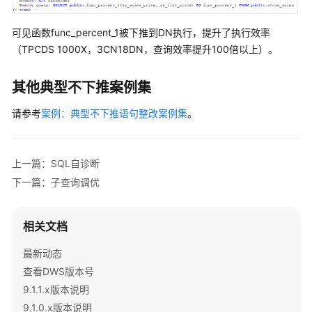
参
数
可见函数func_percent_1被下推到DN执行，提升了执行效率
（TPCDS 1000X，3CN18DN，查询效率提升100倍以上）。
DWS
开
其他典型不下推案例集
发
者
请参考
案例：典型不下推语句整改案例集
。
术
语
表
上一篇：SQL自诊断
历
下一篇：子查询调优
史
版
相关文档
本
最新动态
SQL
查看DWS版本号
语
法
9.1.1.x版本说明
参
9.1.0.x版本说明