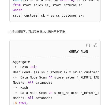
(ss.ss_sold_date_sk 
from
开
where
发
=
sr.sr_customer_sk 
指
南
(9.1.0.x)
执行计划如下，可以看出此SQL语句不能下推。
开
发
指
南
-------------------------------------------------
(9.1.1.x)
-
>
Join
  Hash 
使
=
Hash Cond: (ss.ss_customer_sk 
用
-
>
on
  Data Node Scan 
 store_sales "_REMOTE_TABLE_
前
/
All
Node
s: 
必
-
>
读
-
>
on
  Data Node Scan 
 store_returns "_REMOTE_TABL
/
All
Node
s: 
 datanodes

DWS
8
rows
(