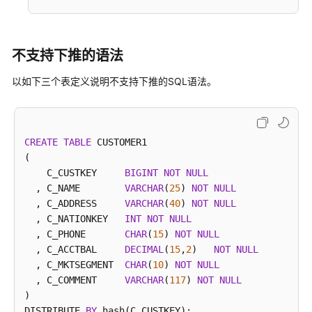
开
发
设
计
不支持下推的语法
建
以如下三个表定义说明不支持下推的SQL语法。
议
创
建
CREATE
TABLE
 CUSTOMER1

和
(

管
    C_CUSTKEY     
BIGINT
NOT
NULL
理
  , C_NAME        
VARCHAR
(
25
) 
NOT
NULL
DWS
  , C_ADDRESS     
VARCHAR
(
40
) 
NOT
NULL
数
  , C_NATIONKEY   
INT
NOT
NULL
据
  , C_PHONE       
CHAR
(
15
) 
NOT
NULL
库
  , C_ACCTBAL     
DECIMAL
(
15
,
2
)   
NOT
NULL
对
  , C_MKTSEGMENT  
CHAR
(
10
) 
NOT
NULL
象
  , C_COMMENT     
VARCHAR
(
117
) 
NOT
NULL
)

Oracle、
DISTRIBUTE 
BY