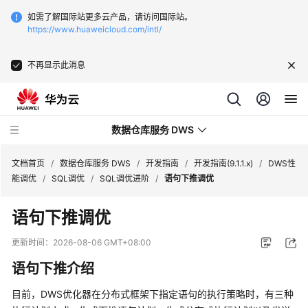
如需了解国际站更多云产品，请访问国际站。
https://www.huaweicloud.com/intl/
不再显示此消息
数据仓库服务 DWS
文档首页
/
数据仓库服务 DWS
/
开发指南
/
开发指南(9.1.1.x)
/
DWS性
能调优
/
SQL调优
/
SQL调优进阶
/
语句下推调优
最
语句下推调优
新
动
更新时间：
2026-08-06 GMT+08:00
态
语句下推介绍
服
目前，
DWS
优化器在分布式框架下指定语句的执行策略时，有三种
务