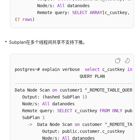
优
         Node
/
s: 
All
 datanodes

         Remote query: 
SELECT
ARRAY
[c_custkey, 
1
::
性
(
7
rows
能
调
优
Subplan在多个线程间共享不支持下推。
概
述
性
postgres
=
# explain verbose  
select
 c_custkey 
in
 (
s
能
诊
--------------------------------------------------
断
Data Node Scan 
on
 customer1 "_REMOTE_TABLE_QUERY_"
   Output: (hashed SubPlan 
1
)

系
   Node
/
s: 
All
 datanodes

统
   Remote query: 
SELECT
 c_custkey 
FROM
ONLY
 public
调
   SubPlan 
1
优
-
>
  Data Node Scan 
on
 customer "_REMOTE_TABLE
           Output: public.customer.c_custkey

SQL
           Node
/
s: 
All
 datanodes
