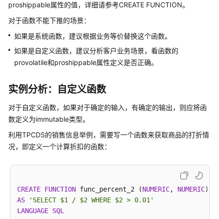
proshippable属性的值，详细请参考CREATE FUNCTION。
优
对于函数不能下推的场景：
例
如果是系统函数，建议根据业务等价替换这个函数。
行
如果是自定义函数，建议分析客户业务场景，看函数的
维
provolatile和proshippable属性定义是否正确。
护
表
实例分析：自定义函数
例
对于自定义函数，如果对于确定的输入，有确定的输出，则应将函
行
重
数定义为immutable类型。
建
利用TPCDS的销售信息举例，需要写一个函数来获取商品的打折情
索
况，即定义一个计算折扣的函数：
引
SQL
语
CREATE
FUNCTION
 func_percent_2 (
NUMERIC
, 
NUMERIC
) 
R
句
AS
'SELECT $1 / $2 WHERE $2 > 0.01'
出
LANGUAGE
SQL
错