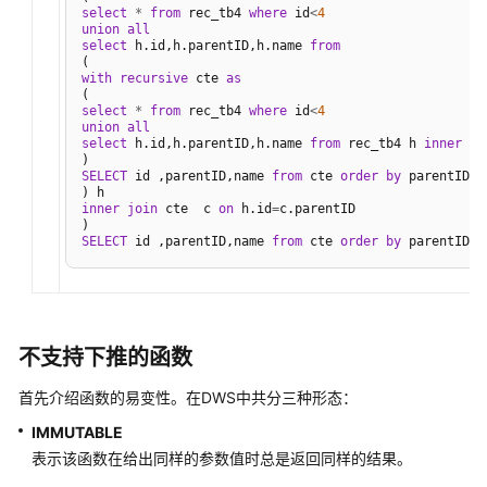
热
select
*
from
 rec_tb4 
where
 id
<
4
调
union
all
select
 h.id,h.parentID,h.name 
from
优
with
recursive
 cte 
as
通
select
*
from
 rec_tb4 
where
 id
<
4
过
union
all
select
 h.id,h.parentID,h.name 
from
 rec_tb4 h 
inner
jo
主
外
SELECT
 id ,parentID,name 
from
 cte 
order
by
 parentID

键
inner
join
 cte  c 
on
 h.id
=
c.parentID

约
SELECT
 id ,parentID,name 
from
 cte 
order
by
 parentID,
1
束
消
除
多
余
不支持下推的函数
的
JOIN
首先介绍函数的易变性。在
DWS
中共分三种形态：
IMMUTABLE
SQL
表示该函数在给出同样的参数值时总是返回同样的结果。
语
句