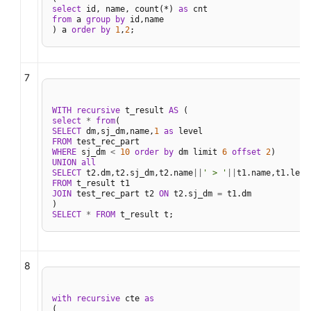
调
select
 id, name, count(*) 
as
优
from
 a 
group
by
 id,name

) a 
order
by
1
,
2
;
数
据
7
倾
斜
WITH
recursive
 t_result 
AS
调
select
*
from
优
SELECT
 dm,sj_dm,name,
1
as
FROM
WHERE
 sj_dm 
<
10
order
by
 dm limit 
6
offset
2
plan
UNION
all
SELECT
 t2.dm,t2.sj_dm,t2.name
||
' > '
||
t1.name,t1.leve
management
FROM
JOIN
 test_rec_part t2 
ON
 t2.sj_dm 
=
 t1.dm

磁
SELECT
*
FROM
 t_result t;
盘
缓
存
8
主
动
预
with
recursive
 cte 
as