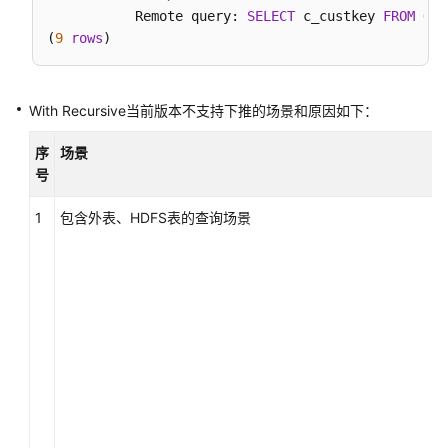
调
           Remote query: 
SELECT
 c_custkey 
FROM
ONL
优
(
9
rows
SQL
查
With Recursive当前版本不支持下推的场景和原因如下：
询
执
序
场景
行
号
流
程
1
包含外表、HDFS表的查询场景
SQL
执
行
计
划
执
行
计