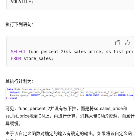
自
动
重
执行下列语句：
试
query_band
负
SELECT
载
FROM
识
别
其执行计划为：
SQL
调
优
案
可见，func_percent_2并没有被下推，而是将ss_sales_price和
例
ss_list_price收到CN上，再进行计算，消耗大量CN的资源，而且计
算缓慢。
DWS
AI
由于该自定义函数对确定的输入有确定的输出，如果将该自定义函