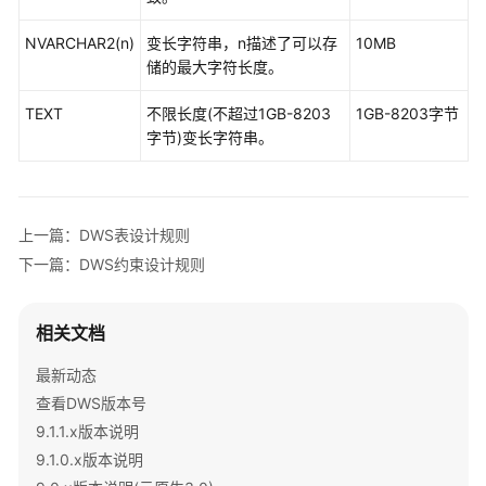
开
发
NVARCHAR2(n)
变长字符串，n描述了可以存
10MB
设
储的最大字符长度。
计
建
TEXT
不限长度(不超过1GB-8203
1GB-8203字节
议
字节)变长字符串。
DWS
总
体
上一篇：DWS表设计规则
开
下一篇：DWS约束设计规则
发
设
计
相关文档
规
范
最新动态
查看DWS版本号
DWS
9.1.1.x版本说明
连
9.1.0.x版本说明
接