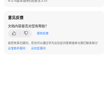
9.0.x版本说明(云原生3.0)
管
理
规
范
意见反馈
文档内容是否对您有帮助？
DWS
对
提供反馈
象
如您有其它疑问，您也可以通过华为云社区问答频道来与我们联系探讨
设
云宝助手提问
云社区提问
计
规
范
DWS
SQL
开
发
©2026 Huaweicloud.com 版权所有
黔ICP备20004760号-14
苏B2-20130048号
规
A2.B1.B2-20070312
范
增值电信业务经营许可证：B1.B2-20200593 | 代理域名注册服务机构：新网、西数
电子营业执照
贵公网安备 52990002000093号