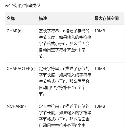
指
表1
常用字符串类型
南
名称
描述
最大存储空间
最
佳
CHAR(n)
定长字符串，n描述了存储的
10MB
实
字节长度，如果输入的字符串
践
字节格式小于n，那么后面会
自动用空字符补齐至n个字
数
节。
据
迁
CHARACTER(n)
定长字符串，n描述了存储的
10MB
移
字节长度，如果输入的字符串
与
字节格式小于n，那么后面会
同
自动用空字符补齐至n个字
步
节。
开
NCHAR(n)
定长字符串，n描述了存储的
10MB
发
字节长度，如果输入的字符串
指
字节格式小于n，那么后面会
南
自动用空字符补齐至n个字