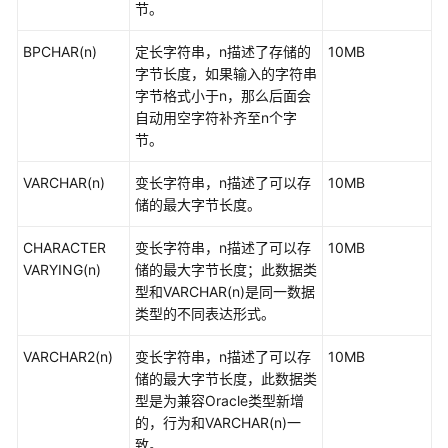
节。
开
BPCHAR(n)
定长字符串，n描述了存储的
10MB
发
字节长度，如果输入的字符串
指
字节格式小于n，那么后面会
南
自动用空字符补齐至n个字
(9.1.0.x)
节。
开
VARCHAR(n)
变长字符串，n描述了可以存
10MB
发
储的最大字节长度。
指
南
CHARACTER
变长字符串，n描述了可以存
10MB
(9.1.1.x)
VARYING(n)
储的最大字节长度；此数据类
型和VARCHAR(n)是同一数据
使
类型的不同表达形式。
用
前
VARCHAR2(n)
变长字符串，n描述了可以存
10MB
必
储的最大字节长度，此数据类
读
型是为兼容Oracle类型新增
的，行为和VARCHAR(n)一
DWS
致。