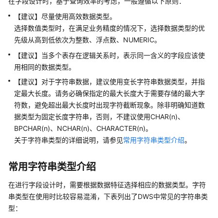
在字段设计时，基于查询效率的考虑，一般遵循以下原则：
公
告
【建议】尽量使用高效数据类型。
选择数值类型时，在满足业务精度的情况下，选择数据类型的优
产
先级从高到低依次为整数、浮点数、NUMERIC。
品
【建议】当多个表存在逻辑关系时，表示同一含义的字段应该使
介
用相同的数据类型。
绍
【建议】对于字符串数据，建议使用变长字符串数据类型，并指
计
定最大长度。请务必确保指定的最大长度大于需要存储的最大字
费
符数，避免超出最大长度时出现字符截断现象。除非明确知道数
说
据类型为固定长度字符串，否则，不建议使用CHAR(n)、
明
BPCHAR(n)、NCHAR(n)、CHARACTER(n)。
关于字符串类型的详细说明，请参见
常用字符串类型介绍
。
快
速
常用字符串类型介绍
入
门
在进行字段设计时，需要根据数据特征选择相应的数据类型。字符
串类型在使用时比较容易混淆，下表列出了
DWS
中常见的字符串类
用
型：
户