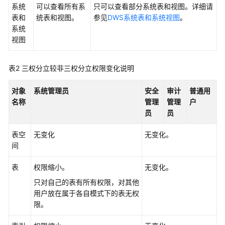
系统
可以查看所有系
只可以查看部分系统表和视图。详细请
开
表和
统表和视图。
参见
DWS系统表和系统视图
。
发
系统
指
视图
南
(9.1.0.x)
表2
三权分立较非三权分立权限变化说明
开
对象
系统管理员
安全
审计
普通用
发
名称
管理
管理
户
指
员
员
南
(9.1.1.x)
表空
无变化
无变化。
间
使
用
表
权限缩小。
无变化。
前
只对自己的表有所有权限，对其他
必
用户放在属于各自模式下的表无权
读
限。
DWS