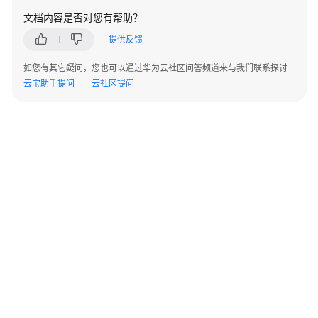
用
文档内容是否对您有帮助？
户
提供反馈
及
权
如您有其它疑问，您也可以通过华为云社区问答频道来与我们联系探讨
限
云宝助手提问
云社区提问
管
理
DWS
数
据
库
用
户
类
型
DWS
©2026 Huaweicloud.com 版权所有
黔ICP备20004760号-14
苏B2-20130048号
数
A2.B1.B2-20070312
据
增值电信业务经营许可证：B1.B2-20200593 | 代理域名注册服务机构：新网、西数