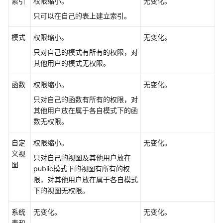
索引
权限缩小。
无变化。
开
发
只可以在自己的表上建立索引。
设
计
模式
权限缩小。
无变化。
建
只对自己的模式有所有的权限，对
议
其他用户的模式无权限。
创
函数
权限缩小。
无变化。
建
只对自己的函数有所有的权限，对
和
其他用户放在属于各自模式下的函
管
数无权限。
理
DWS
自定
权限缩小。
无变化。
数
义视
只对自己的视图及其他用户放在
据
图
public模式下的视图有所有的权
库
限，对其他用户放在属于各自模式
对
下的视图无权限。
象
系统
无变化。
无变化。
Oracle、
表和