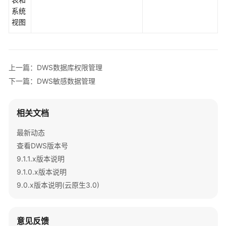
Teradata
系统
和
视图
MySQL
语
法
兼
上一篇：DWS数据库权限管理
容
性
下一篇：DWS敏感数据管理
差
异
相关文档
DWS
最新动态
数
查看DWS版本号
据
库
9.1.1.x版本说明
安
9.1.0.x版本说明
全
9.0.x版本说明(云原生3.0)
管
理
意见反馈
DWS