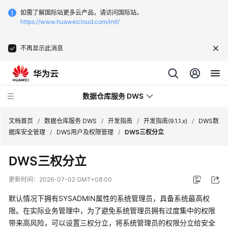
如需了解国际站更多云产品，请访问国际站。
https://www.huaweicloud.com/intl/
不再显示此消息
数据仓库服务 DWS
文档首页
/
数据仓库服务 DWS
/
开发指南
/
开发指南(9.1.1.x)
/
DWS数
据库安全管理
/
DWS用户及权限管理
/
DWS三权分立
最
DWS三权分立
新
动
更新时间：
2026-07-02 GMT+08:00
态
默认情况下拥有SYSADMIN属性的系统管理员，具备系统最高权
服
限。在实际业务管理中，为了避免系统管理员拥有过度集中的权限
务
带来高风险，可以设置三权分立，将系统管理员的权限分立给安全