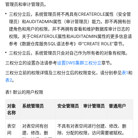
公
管理员和审计管理员。
告
三权分立后，系统管理员将不再具有CREATEROLE属性（安全管
理员）和AUDITADMIN属性（审计管理员）能力。即不再拥有创
产
建角色和用户的权限，并不再拥有查看和维护数据库审计日志的
品
权限。关于CREATEROLE属性和AUDITADMIN属性的更多信息请
介
参考《数据仓库服务SQL语法参考》中“CREATE ROLE”章节。
绍
三权分立后，系统管理员只会对自己作为所有者的对象有权限。
计
三权分立的设置办法请参考
设置DWS集群三权分立
章节。
费
说
三权分立前的权限详情及三权分立后的权限变化，请分别参见
表1
和
明
表2
。
表1
默认的用户权限
快
速
对象
系统管理员
安全管理员
审计管理员
普通用户
入
名称
门
表空
对表空间有创
不具有对表空间进行创建、修改、删
用
间
建、修改、删
除、分配的权限，访问需要被赋权。
户