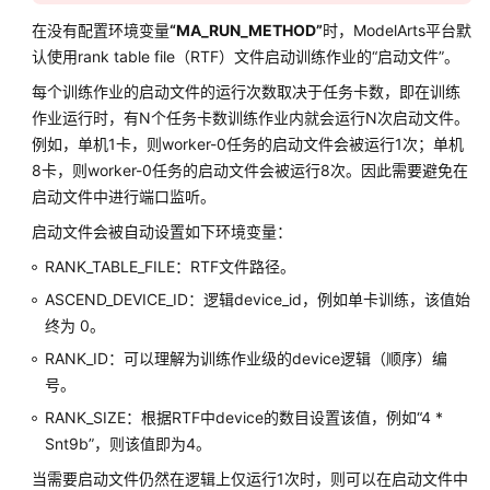
查
在没有配置环境变量
看
“MA_RUN_METHOD”
时，ModelArts平台默
与
认使用rank table file（RTF）文件启动训练作业的“启动文件”。
管
每个训练作业的启动文件的运行次数取决于任务卡数，即在训练
理
作业运行时，有N个任务卡数训练作业内就会运行N次启动文件。
训
例如，单机1卡，则worker-0任务的启动文件会被运行1次；单机
练
8卡，则worker-0任务的启动文件会被运行8次。因此需要避免在
作
启动文件中进行端口监听。
业
启动文件会被自动设置如下环境变量：
作
RANK_TABLE_FILE：RTF文件路径。
业
监
ASCEND_DEVICE_ID：逻辑device_id，例如单卡训练，该值始
控
终为 0。
与
RANK_ID：可以理解为训练作业级的device逻辑（顺序）编
可
号。
视
RANK_SIZE：根据RTF中device的数目设置该值，例如
化
“4 *
Snt9b”
，则该值即为4。
旧
当需要启动文件仍然在逻辑上仅运行1次时，则可以在启动文件中