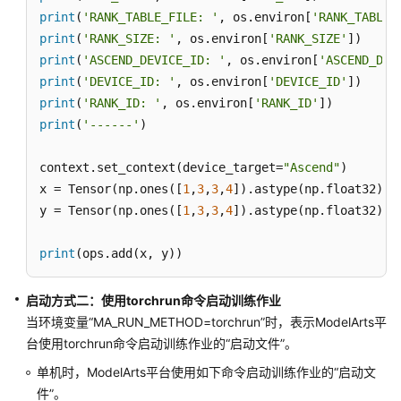
print
(
'RANK_TABLE_FILE: '
, os.environ[
'RANK_TABLE_
准
print
(
'RANK_SIZE: '
备
, os.environ[
'RANK_SIZE'
模
print
(
'ASCEND_DEVICE_ID: '
, os.environ[
'ASCEND_DEV
型
print
(
'DEVICE_ID: '
, os.environ[
'DEVICE_ID'
训
print
(
'RANK_ID: '
, os.environ[
'RANK_ID'
练
print
(
'------'
)

代
码
context.set_context(device_target=
"Ascend"
)

x = Tensor(np.ones([
1
,
3
,
3
,
4
]).astype(np.float32))

预
y = Tensor(np.ones([
1
,
3
,
3
,
4
]).astype(np.float32))

置
框
print
(ops.add(x, y))
架
启
动
启动方式二：使用torchrun命令启动训练作业
文
当环境变量
“MA_RUN_METHOD=torchrun”
时，表示ModelArts平
件
台使用torchrun命令启动训练作业的“启动文件”。
的
单机时，ModelArts平台使用如下命令启动训练作业的“启动文
启
件”。
动