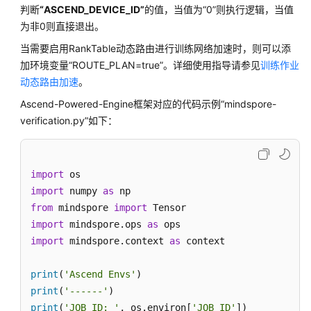
版
判断
“ASCEND_DEVICE_ID”
的值，当值为
“0”
则执行逻辑，当值
控
为非0则直接退出。
制
台
当需要启用RankTable动态路由进行训练网络加速时，则可以添
功
加环境变量
“ROUTE_PLAN=true”
。详细使用指导请参见
训练作业
能
动态路由加速
。
Ascend-Powered-Engine框架对应的代码示例
“mindspore-
模
verification.py”
如下：
型
训
练
使
import
用
import
 numpy 
as
流
from
 mindspore 
import
程
import
 mindspore.ops 
as
import
 mindspore.context 
as
 context

准
备
print
(
'Ascend Envs'
工
print
(
'------'
作
print
(
'JOB_ID: '
, os.environ[
'JOB_ID'