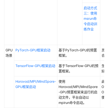
准
备
启动方式
三：使用
模
msrun命
型
令启动训
开
练作业
发
模
GPU
PyTorch-GPU框架启动
基于PyTorch-GPU的预置
灵
型
场景
框架。
合
训
练
TensorFlow-GPU框架启动
基于TensorFlow-GPU的预
生
置框架。
好
概
述
Horovod/MPI/MindSpore-
使用
此
GPU框架启动
Horovod/MPI/MindSpore
Op
准
-GPU预置框架来运行的启
Op
备
动文件，平台自动以
使
工
mpirun命令启动。
作