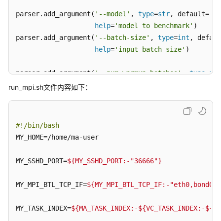
通
parser.add_argument(
'--model'
, 
type
=
str
, default=
're
用
help
=
'model to benchmark'
)

参
parser.add_argument(
'--batch-size'
, 
type
=
int
, defaul
考
help
=
'input batch size'
)

产
parser.add_argument(
'--num-warmup-batches'
, 
type
=
int
品
术
help
=
'number of warm-up batches 
run_mpi.sh文件内容如下：
语
parser.add_argument(
'--num-batches-per-iter'
, 
type
=
i
help
=
'number of batches per benc
责
parser.add_argument(
'--num-iters'
, 
type
=
int
, default
#!/bin/bash
任
help
=
'number of benchmark iterat
MY_HOME=/home/ma-user

共
担
parser.add_argument(
'--no-cuda'
, action=
'store_true'
MY_SSHD_PORT=
${MY_SSHD_PORT:-"36666"}
help
=
'disables CUDA training'
)

云
服
MY_MPI_BTL_TCP_IF=
${MY_MPI_BTL_TCP_IF:-"eth0,bond0"}
parser.add_argument(
'--use-adasum'
, action=
'store_tr
务
help
=
'use adasum algorithm to do
等
MY_TASK_INDEX=
${MA_TASK_INDEX:-
${VC_TASK_INDEX:-
${VK
级