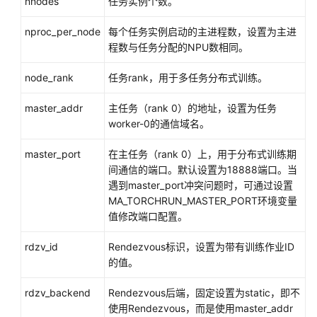
nnodes
任务实例个数。
发
用
nproc_per_node
每个任务实例启动的主进程数，设置为主进
于
程数与任务分配的NPU数相同。
自
定
node_rank
任务rank，用于多任务分布式训练。
义
镜
master_addr
主任务（rank 0）的地址，设置为任务
像
worker-0的通信域名。
训
练
master_port
在主任务（rank 0）上，用于分布式训练期
的
间通信的端口。默认设置为18888端口。当
代
遇到master_port冲突问题时，可通过设置
码
MA_TORCHRUN_MASTER_PORT环境变量
值修改端口配置。
准
备
rdzv_id
Rendezvous标识，设置为带有训练作业ID
模
的值。
型
训
rdzv_backend
Rendezvous后端，固定设置为static，即不
练
使用Rendezvous，而是使用master_addr