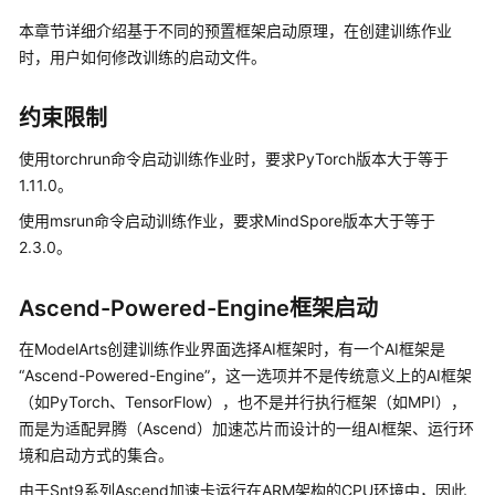
本章节详细介绍基于不同的预置框架启动原理，在创建训练作业
创
时，用户如何修改训练的启动文件。
建
训
练
约束限制
作
使用torchrun命令启动训练作业时，要求PyTorch版本大于等于
业
1.11.0。
分
使用msrun命令启动训练作业，要求MindSpore版本大于等于
布
2.3.0。
式
模
Ascend-Powered-Engine框架启动
型
训
在ModelArts创建训练作业界面选择AI框架时，有一个AI框架是
练
“Ascend-Powered-Engine”，这一选项并不是传统意义上的AI框架
（如PyTorch、TensorFlow），也不是并行执行框架（如MPI），
调
而是为适配昇腾（Ascend）加速芯片而设计的一组AI框架、运行环
试
境和启动方式的集合。
训
练
由于Snt9系列Ascend加速卡运行在ARM架构的CPU环境中，因此