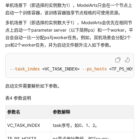
单机场景下（即选择的实例数为1），ModelArts只会在一个节点上
力
启动一个训练容器，该训练容器独享节点规格的可使用资源。
资
源
多机场景下（即选择的实例数大于1），ModelArts会优先在相同节
管
点上启动一个parameter server（以下简称ps）和一个worker，平
理
台会自动一比一分配ps与worker任务。例如，双机场景会分配2个
ps和2个worker任务，并为启动文件额外注入如下参数。
权
限
管
理
--task_index
 <VC_TASK_INDEX> 
--ps_hosts
 <TF_PS_HOSTS
最
启动文件需要解析如下参数。
佳
实
表4
参数说明
践
参数名
参数解释
API
参
VC_TASK_INDEX
task序号，如0、1、2。
考
TF_PS_HOSTS
ps节点地址数组，如
“[xx-ps-