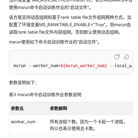
法
使用msrun命令启动训练作业的“启动文件”。
自
该方案支持动态组网和基于rank table file文件组网两种方式。当
动
配置了环境变量MS_RANKTABLE_ENABLE="True"，则msrun会
模
读取rank table file文件内容组网。否则默认使用动态组网。
型
msrun使用如下命令启动训练作业的“启动文件”。
优
化
（AutoSearch）
msrun --worker_num=
${msrun_worker_num}
 --local_wor
训
练
参数说明如下：
大
盘
表3
msrun命令启动训练作业参数说明
监
控
参数名
参数解释
管
worker_num
所有进程个数。因为一个卡起一个进程，
理
所以也表示使用总卡数。
训