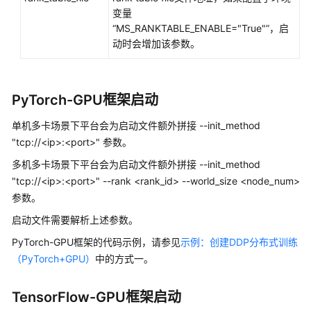
变量
理
“MS_RANKTABLE_ENABLE="True"”
，启
部
动时会增加该参数。
署
模
型
PyTorch-GPU框架启动
评
测
单机多卡场景下平台会为启动文件额外拼接 --init_method
"tcp://<ip>:<port>" 参数。
模
多机多卡场景下平台会为启动文件额外拼接 --init_method
型
"tcp://<ip>:<port>" --rank <rank_id> --world_size <node_num>
调
参数。
用
启动文件需要解析上述参数。
镜
PyTorch-GPU框架的代码示例，请参见
示例：创建DDP分布式训练
像
（PyTorch+GPU）
中的方式一。
管
理
TensorFlow-GPU框架启动
算