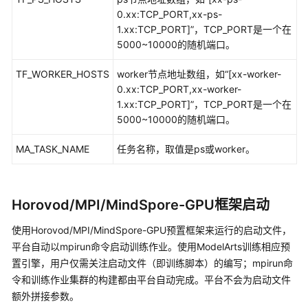
SDK
0.xx:TCP_PORT,xx-ps-
参
1.xx:TCP_PORT]”
，TCP_PORT是一个在
考
5000~10000的随机端口。
TF_WORKER_HOSTS
worker节点地址数组，如
“[xx-worker-
场
0.xx:TCP_PORT,xx-worker-
景
1.xx:TCP_PORT]”
，TCP_PORT是一个在
代
5000~10000的随机端口。
码
示
MA_TASK_NAME
任务名称，取值是ps或worker。
例
常
见
Horovod/MPI/MindSpore-GPU框架启动
问
题
使用Horovod/MPI/MindSpore-GPU预置框架来运行的启动文件，
平台自动以mpirun命令启动训练作业。使用ModelArts训练相应预
故
置引擎，用户仅需关注启动文件（即训练脚本）的编写；mpirun命
障
令和训练作业集群的构建都由平台自动完成。平台不会为启动文件
排
额外拼接参数。
除