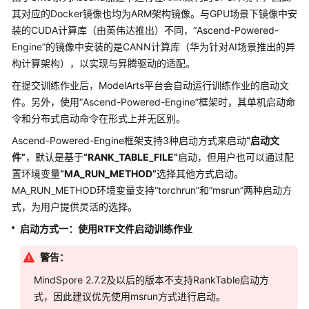
作
其对应的Docker镜像也均为ARM架构镜像。与GPU场景下镜像中安
业
装的CUDA计算库（由英伟达推出）不同，“Ascend-Powered-
Engine”的镜像中安装的是CANN计算库（华为针对AI场景推出的异
模
构计算架构），以实现与昇腾驱动的适配。
型
训
在提交训练作业后，ModelArts平台会自动运行训练作业的启动文
练
件。另外，使用“Ascend-Powered-Engine”框架时，其单机启动命
优
令和分布式启动命令在形式上并无区别。
化
Ascend-Powered-Engine框架支持3种启动方式来启动
“启动文
加
件”
，默认是基于
“RANK_TABLE_FILE”
启动，但用户也可以通过配
速
置环境变量
“MA_RUN_METHOD”
选择其他方式启动。
MA_RUN_METHOD环境变量支持“torchrun”和“msrun”两种启动方
容
错
式，为用户提供灵活的选择。
与
启动方式一：使用RTF文件启动训练作业
故
障
警告：
恢
MindSpore 2.7.2及以后的版本不支持RankTable启动方
复
式，因此建议优先使用msrun方式进行启动。