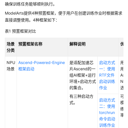
公
确保训练任务能够顺利执行。
告
ModelArts提供4种预置框架，便于用户在创建训练作业时根据需求
直接调整使用。4种框架如下：
产
品
表1
预置框架对比
介
绍
场景
预置框架名称
解释说明
优
分类
计
费
NPU
Ascend-Powered-Engine
是适配加速芯
启动方式
用
说
场景
框架启动
片Ascend的一
一：使用
用
明
组AI框架+运行
RTF文件
Asc
环境+启动方式
启动训练
NP
快
的集合。
作业
选
速
有三种启动方
可
入
启动方式
式。
模
门
二：使用
练
torchrun
率
数
命令启动
据
训练作业