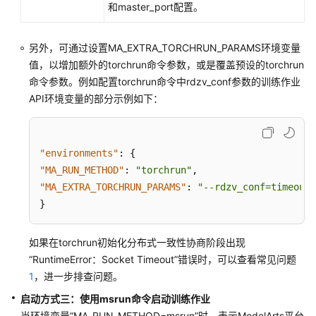
镜
和master_port配置。
像
另外，可通过设置MA_EXTRA_TORCHRUN_PARAMS环境变量
创
值，以增加额外的torchrun命令参数，或是覆盖预设的torchrun
建
命令参数。例如配置torchrun命令中rdzv_conf参数的训练作业
训
API环境变量的部分示例如下：
练
作
业
"environments"
:
{
创
"MA_RUN_METHOD"
:
"torchrun"
,
建
"MA_EXTRA_TORCHRUN_PARAMS"
:
"--rdzv_conf=timeout=
调
}
试
作
业
如果在torchrun初始化分布式一致性协商阶段出现
“RuntimeError：Socket Timeout”
错误时，可以查看常见问题
创
1
，进一步排查问题。
建
启动方式三：使用msrun命令启动训练作业
算
当环境变量
“MA_RUN_METHOD=msrun”
时，表示ModelArts平台