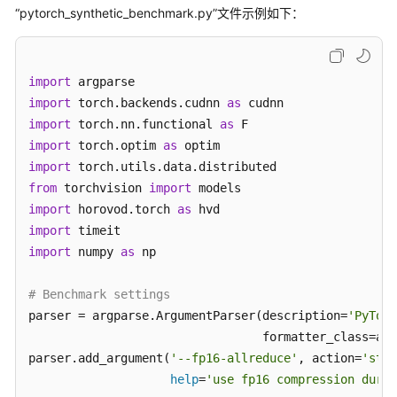
“pytorch_synthetic_benchmark.py”
文件示例如下：
视
频
帮
import
助
import
 torch.backends.cudnn 
as
import
 torch.nn.functional 
as
AI
import
 torch.optim 
as
Gallery
import
from
 torchvision 
import
更
import
 horovod.torch 
as
多
import
文
import
 numpy 
as
 np

档
# Benchmark settings
文
parser = argparse.ArgumentParser(description=
档
'PyTorc
下
                                 formatter_class=arg
载
parser.add_argument(
'--fp16-allreduce'
, action=
'stor
help
=
'use fp16 compression durin