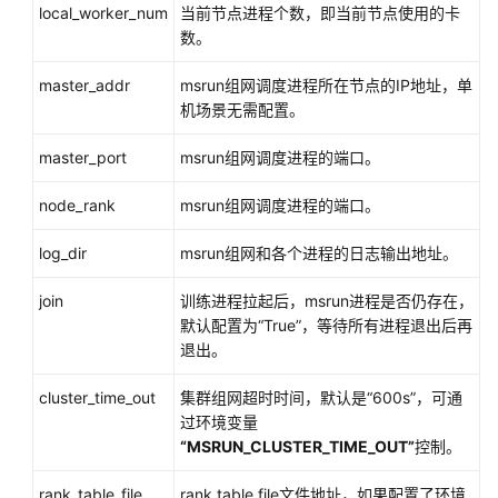
练
local_worker_num
当前节点进程个数，即当前节点使用的卡
实
数。
验
master_addr
msrun组网调度进程所在节点的IP地址，单
查
机场景无需配置。
看
训
master_port
msrun组网调度进程的端口。
练
作
node_rank
msrun组网调度进程的端口。
业
列
log_dir
msrun组网和各个进程的日志输出地址。
表
和
join
训练进程拉起后，msrun进程是否仍存在，
详
默认配置为
“True”
，等待所有进程退出后再
情
退出。
cluster_time_out
待
集群组网超时时间，默认是
“600s”
，可通
下
过环境变量
线
“MSRUN_CLUSTER_TIME_OUT”
控制。
rank_table_file
rank table file文件地址，如果配置了环境
推