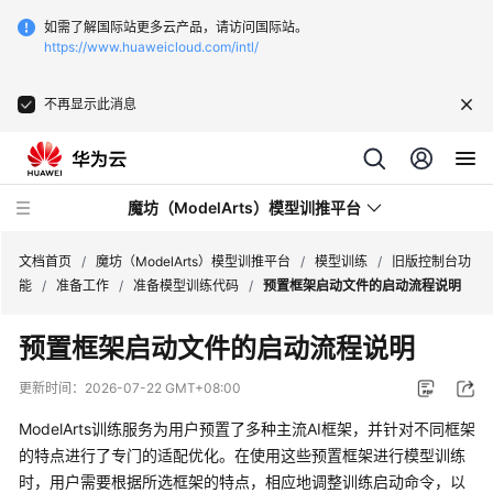
如需了解国际站更多云产品，请访问国际站。
https://www.huaweicloud.com/intl/
不再显示此消息
魔坊（ModelArts）模型训推平台
文档首页
/
魔坊（ModelArts）模型训推平台
/
模型训练
/
旧版控制台功
能
/
准备工作
/
准备模型训练代码
/
预置框架启动文件的启动流程说明
最
预置框架启动文件的启动流程说明
新
动
更新时间：
2026-07-22 GMT+08:00
态
ModelArts训练服务为用户预置了多种主流AI框架，并针对不同框架
服
的特点进行了专门的适配优化。在使用这些预置框架进行模型训练
务
时，用户需要根据所选框架的特点，相应地调整训练启动命令，以