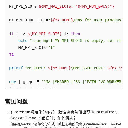
args = parser.parse_args()

协
MY_MPI_SLOTS=
${MY_MPI_SLOTS:-"
${MA_NUM_GPUS}
"}
议
args.cuda = 
not
 args.no_cuda 
and
 torch.cuda.is_avail
（SLA）
MY_MPI_TUNE_FILE=
"
${MY_HOME}
/env_for_user_process"
hvd.init()

白
if
 [ -z 
${MY_MPI_SLOTS}
 ]; 
then
皮
if
 args.cuda:

echo
"[run_mpi] MY_MPI_SLOTS is empty, set it be
书
# Horovod: pin GPU to local rank.
    MY_MPI_SLOTS=
"1"
资
    torch.cuda.set_device(hvd.local_rank())

fi
源
cudnn.benchmark = 
True
支
printf
"MY_HOME: 
${MY_HOME}
\nMY_SSHD_PORT: 
${MY_SSHD
持
# Set up standard model.
区
env
 | grep -E 
'^MA_|SHARED_|^S3_|^PATH|^VC_WORKER_|^
model = 
getattr
(models, args.model)()

域
# add -x to each line
sed -i 
's/^/-x /'
${MY_MPI_TUNE_FILE}
# By default, Adasum doesn't need scaling up learnin
系
常见问题
统
lr_scaler = hvd.size() 
if
not
 args.use_adasum 
else
1
sed -i 
"s|{{MY_SSHD_PORT}}|
${MY_SSHD_PORT}
|g"
${MY_H
在torchrun初始化分布式一致性协商阶段出现“RuntimeError：
权
Socket Timeout”错误时，如何解决？
限
if
 args.cuda:

# start sshd service
如果在torchrun初始化分布式一致性协商阶段出现RuntimeError：Socket
# Move model to GPU.