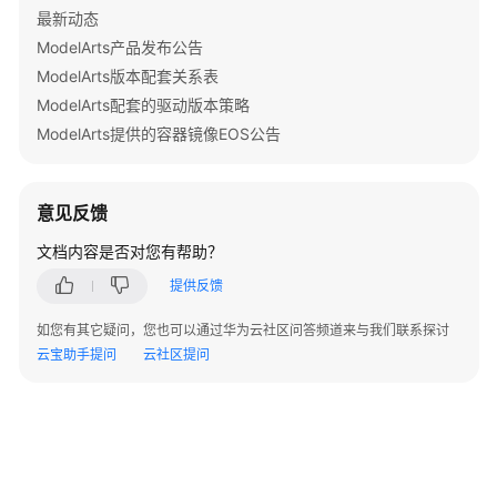
hvd.broadcast_optimizer_state(optimizer, root_rank=
0
# test the sshd is up
最新动态
while
 :

ModelArts产品发布公告
# Set up fixed fake data
do
ModelArts版本配套关系表
data = torch.randn(args.batch_size, 
3
, 
224
, 
224
)

if
 [ 
cat
 < /dev/null >/dev/tcp/
${ip}
/
${M
ModelArts配套的驱动版本策略
target = torch.LongTensor(args.batch_size).random_()
break
ModelArts提供的容器镜像EOS公告
if
 args.cuda:

fi
    data, target = data.cuda(), target.cuda()

sleep
 1

done
意见反馈
def
benchmark_step
():

文档内容是否对您有帮助？
echo
"[run_mpi] the sshd of ip 
${ip}
 is up"
    optimizer.zero_grad()

提供反馈
    output = model(data)

echo
"
${ip}
 slots=
$MY_MPI_SLOTS
"
 >> 
${MY_HOM
    loss = F.cross_entropy(output, target)

如您有其它疑问，您也可以通过华为云社区问答频道来与我们联系探讨
done
    loss.backward()

云宝助手提问
云社区提问
    optimizer.step()

printf
"[run_mpi] hostfile:\n`cat 
${MY_HOME}
/hos
fi
def
log
(
s, nl=
True
):

RET_CODE=0

if
 hvd.rank() != 
0
:
