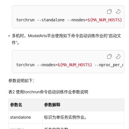
流
程
说
torchrun --standalone --nnodes=
${MA_NUM_HOSTS}
 --
明
多机时，ModelArts平台使用如下命令启动训练作业的“启动文
开
件”。
发
用
于
预
torchrun --nnodes=
${MA_NUM_HOSTS}
 --nproc_per_nod
置
框
参数说明如下：
架
训
表2
使用torchrun命令启动训练作业参数说明
练
的
参数名
参数解释
代
码
standalone
标识为单任务实例作业。
开