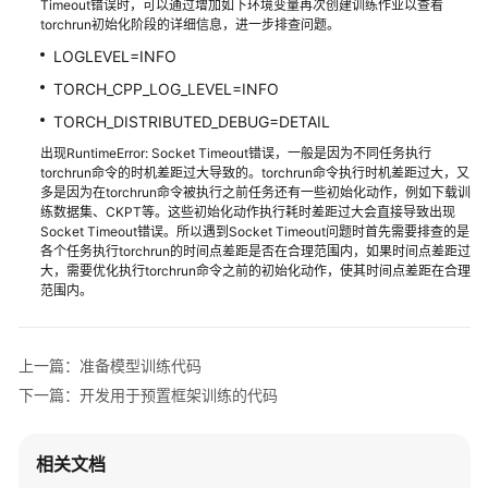
Timeout错误时，可以通过增加如下环境变量再次创建训练作业以查看
bash -c 
"
$(which sshd)
 -f 
${MY_HOME}
/etc/ssh/sshd_co
    model.cuda()

torchrun初始化阶段的详细信息，进一步排查问题。
# If using GPU Adasum allreduce, scale learning 
LOGLEVEL=INFO
# confirm the sshd is up
if
 args.use_adasum 
and
 hvd.nccl_built():

netstat -anp | grep LIS | grep 
${MY_SSHD_PORT}
TORCH_CPP_LOG_LEVEL=INFO
        lr_scaler = hvd.local_size()

TORCH_DISTRIBUTED_DEBUG=DETAIL
if
 [ 
$MY_TASK_INDEX
 -eq 0 ]; 
then
optimizer = optim.SGD(model.parameters(), lr=
0.01
 * 
出现RuntimeError: Socket Timeout错误，一般是因为不同任务执行
# generate the hostfile of mpi
torchrun命令的时机差距过大导致的。torchrun命令执行时机差距过大，又
for
 ((i=0; i<
$MA_NUM_HOSTS
; i++))

多是因为在torchrun命令被执行之前任务还有一些初始化动作，例如下载训
# Horovod: (optional) compression algorithm.
练数据集、CKPT等。这些初始化动作执行耗时差距过大会直接导致出现
do
compression = hvd.Compression.fp16 
if
 args.fp16_allr
Socket Timeout错误。所以遇到Socket Timeout问题时首先需要排查的是
eval
 hostname=
${MA_VJ_NAME}
-
${MA_TASK_NAME}
-
各个任务执行torchrun的时间点差距是否在合理范围内，如果时间点差距过
echo
"[run_mpi] hostname: 
${hostname}
"
大，需要优化执行torchrun命令之前的初始化动作，使其时间点差距在合理
# Horovod: wrap optimizer with DistributedOptimizer.
范围内。
optimizer = hvd.DistributedOptimizer(optimizer,

        ip=
""
                                     named_parameter
while
 [ -z 
"
$ip
"
 ]; 
do
                                     compression=com
上一篇：准备模型训练代码
            ip=$(ping -c 1 
${hostname}
 | grep 
"PING"
                                     op=hvd.Adasum 
i
下一篇：开发用于预置框架训练的代码
sleep
 1

done
# Horovod: broadcast parameters & optimizer state.
echo
"[run_mpi] resolved ip: 
${ip}
"
相关文档
hvd.broadcast_parameters(model.state_dict(), root_ra