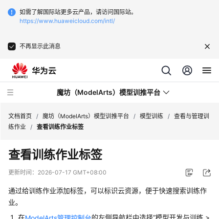
如需了解国际站更多云产品，请访问国际站。
https://www.huaweicloud.com/intl/
不再显示此消息
魔坊（ModelArts）模型训推平台
文档首页
/
魔坊（ModelArts）模型训推平台
/
模型训练
/
查看与管理训
练作业
/
查看训练作业标签
最
查看训练作业标签
新
动
更新时间：
2026-07-17 GMT+08:00
态
通过给训练作业添加标签，可以标识云资源，便于快速搜索训练作
服
业。
务
在
的左侧导航栏中选择
“
模型开发与训练
>
ModelArts管理控制台