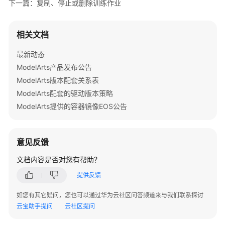
下一篇：复制、停止或删除训练作业
准
备
相关文档
模
型
最新动态
开
ModelArts产品发布公告
发
ModelArts版本配套关系表
ModelArts配套的驱动版本策略
模
型
ModelArts提供的容器镜像EOS公告
训
练
意见反馈
概
文档内容是否对您有帮助？
述
提供反馈
准
如您有其它疑问，您也可以通过华为云社区问答频道来与我们联系探讨
备
云宝助手提问
云社区提问
工
作