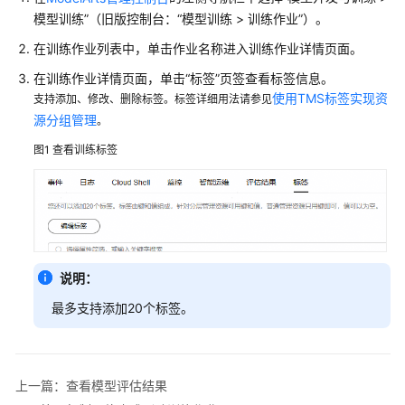
公
模型训练
”
（旧版控制台：
“
模型训练 > 训练作业
”
）。
告
在训练作业列表中，单击作业名称进入训练作业详情页面。
产
在训练作业详情页面，单击
“标签”
页签查看标签信息。
品
使用TMS标签实现资
支持添加、修改、删除标签。标签详细用法请参见
介
源分组管理
。
绍
图1
查看训练标签
计
费
说
明
快
说明：
速
最多支持添加20个标签。
入
门
数
上一篇：查看模型评估结果
据