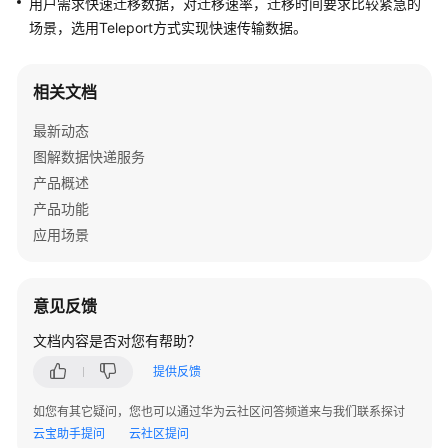
用户需求快速迁移数据，对迁移速率，迁移时间要求比较紧急的
介
场景，选用Teleport方式实现快速传输数据。
绍
快
相关文档
速
入
最新动态
门
图解数据快递服务
产品概述
用
产品功能
户
指
应用场景
南
常
意见反馈
见
文档内容是否对您有帮助？
问
题
提供反馈
如您有其它疑问，您也可以通过华为云社区问答频道来与我们联系探讨
服
云宝助手提问
云社区提问
务