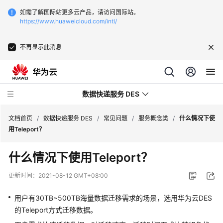
如需了解国际站更多云产品，请访问国际站。
https://www.huaweicloud.com/intl/
不再显示此消息
数据快递服务 DES
文档首页
/
数据快递服务 DES
/
常见问题
/
服务概念类
/
什么情况下使
用Teleport？
最
什么情况下使用Teleport？
新
动
更新时间：
2021-08-12 GMT+08:00
态
用户有30TB~500TB海量数据迁移需求的场景，选用华为云DES
产
的Teleport方式迁移数据。
品