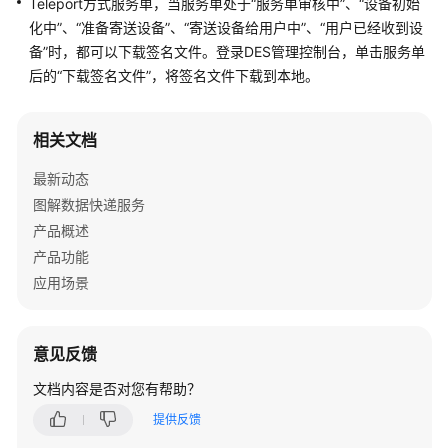
Teleport方式服务单，当服务单处于“服务单审核中”、“设备初始
介
化中”、“准备寄送设备”、“寄送设备给用户中”、“用户已经收到设
绍
备”时，都可以下载签名文件。登录DES管理控制台，单击服务单
后的“下载签名文件”，将签名文件下载到本地。
快
速
入
相关文档
门
最新动态
用
图解数据快递服务
户
产品概述
指
南
产品功能
应用场景
常
见
问
意见反馈
题
文档内容是否对您有帮助？
服
提供反馈
务