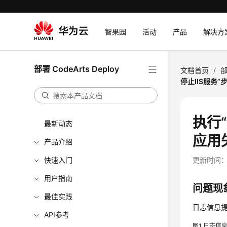
智果园
活动
产品
解决方
部署 CodeArts Deploy
文档首页
/
部
停止IIS服务
执行“
最新动态
应用
产品介绍
快速入门
更新时间
用户指南
问题现
最佳实践
日志信息
API参考
图1
日志信