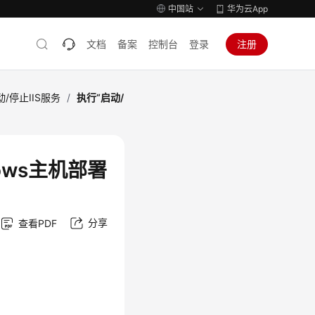
中国站
华为云App
文档
备案
控制台
登录
注册
动/停止IIS服务
/
执行“启动/
ows主机部署
分享
查看PDF