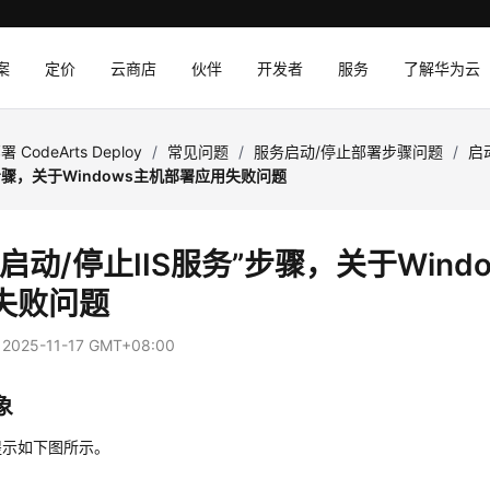
案
定价
云商店
伙伴
开发者
服务
了解华为云
署 CodeArts Deploy
/
常见问题
/
服务启动/停止部署步骤问题
/
启
”步骤，关于Windows主机部署应用失败问题
启动/停止IIS服务”步骤，关于Wind
失败问题
：
2025-11-17 GMT+08:00
象
提示如下图所示。
息