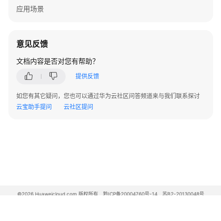
码
应用场景
示
例
意见反馈
常
见
文档内容是否对您有帮助？
问
提供反馈
题
如您有其它疑问，您也可以通过华为云社区问答频道来与我们联系探讨
公
云宝助手提问
云社区提问
共
问
题
主
机
管
理
©2026 Huaweicloud.com 版权所有
黔ICP备20004760号-14
苏B2-20130048号
问
A2.B1.B2-20070312
增值电信业务经营许可证：B1.B2-20200593 | 代理域名注册服务机构：新网、西数
题
电子营业执照
贵公网安备 52990002000093号