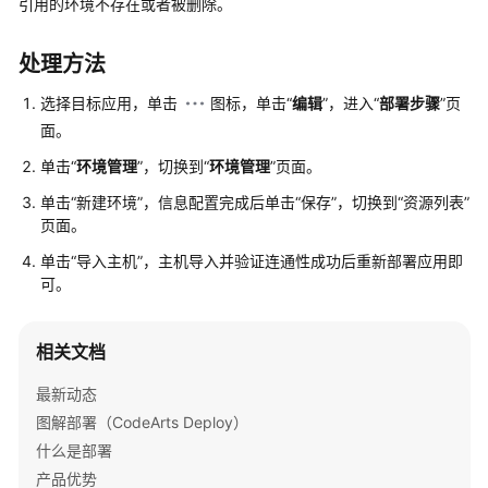
入
引用的环境不存在或者被删除。
门
处理方法
用
户
选择目标应用，单击
图标，单击“
编辑
”，进入“
部署步骤
”页
指
面。
南
单击“
环境管理
”，切换到“
环境管理
”页面。
最
单击
“新建环境”
，信息配置完成后单击
“保存”
，切换到
“资源列表”
佳
页面。
实
单击
“导入主机”
，主机导入并验证连通性成功后重新部署应用即
践
可。
API
参
相关文档
考
最新动态
场
图解部署（CodeArts Deploy）
景
什么是部署
代
产品优势