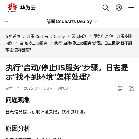
部署 CodeArts Deploy
文档首页
/
部署 CodeArts Deploy
/
常见问题
/
服务启动/停止部署步骤
问题
/
启动/停止IIS服务
/
执行“启动/停止IIS服务”步骤，日志提示“找不到
环境”怎样处理？
最
新
执行“启动/停止IIS服务”步骤，日志提
动
示“找不到环境”怎样处理？
态
更新时间：
2025-04-18 GMT+08:00
产
品
问题现象
介
绍
日志信息提示获取环境失败，找不到环境。
快
原因分析
速