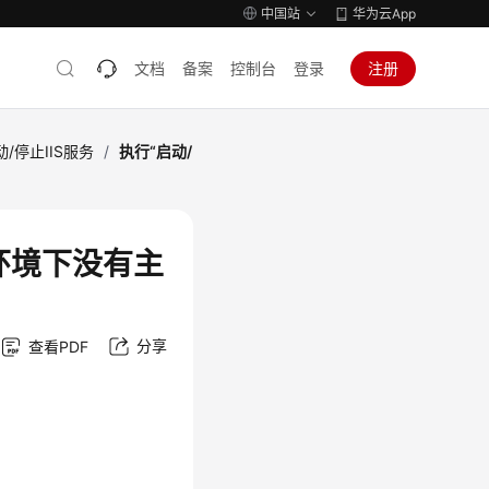
中国站
华为云App
文档
备案
控制台
登录
注册
动/停止IIS服务
/
执行“启动/
“环境下没有主
分享
查看PDF