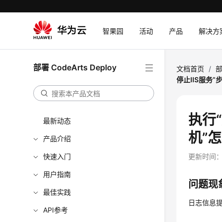
智果园
活动
产品
解决方
部署 CodeArts Deploy
文档首页
/
部
停止IIS服务
执行
最新动态
机”
产品介绍
快速入门
更新时间
用户指南
问题现
最佳实践
日志信息
API参考