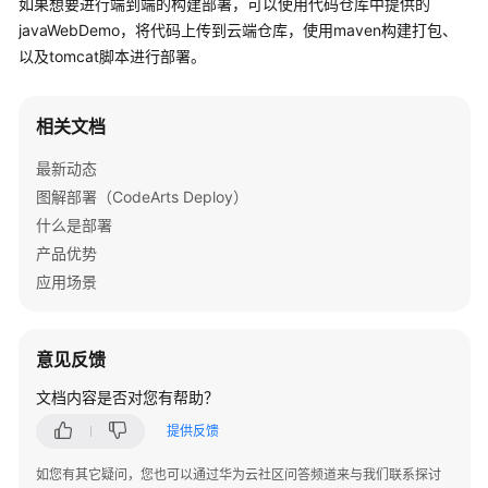
如果想要进行端到端的构建部署，可以使用代码仓库中提供的
介
javaWebDemo，将代码上传到云端仓库，使用maven构建打包、
绍
以及tomcat脚本进行部署。
快
速
相关文档
入
门
最新动态
图解部署（CodeArts Deploy）
用
什么是部署
户
产品优势
指
南
应用场景
最
佳
意见反馈
实
文档内容是否对您有帮助？
践
提供反馈
API
参
如您有其它疑问，您也可以通过华为云社区问答频道来与我们联系探讨