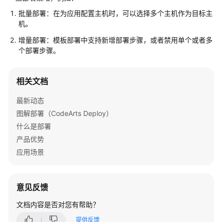
介
批量部署：在为应用配置主机时，可以选择多个主机作为目标主
绍
机。
快
增量部署：模板部署中支持新增部署步骤，或者禁用单个或者多
速
个部署步骤。
入
门
相关文档
用
最新动态
户
图解部署（CodeArts Deploy）
指
什么是部署
南
产品优势
最
应用场景
佳
实
践
意见反馈
文档内容是否对您有帮助？
API
参
提供反馈