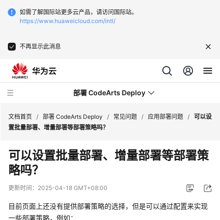
如需了解国际站更多云产品，请访问国际站。
https://www.huaweicloud.com/intl/
不再显示此消息
部署 CodeArts Deploy
文档首页
/
部署 CodeArts Deploy
/
常见问题
/
应用部署问题
/
可以设
置批量部署、增量部署等部署策略吗？
最
可以设置批量部署、增量部署等部署策
新
略吗？
动
态
更新时间：
2025-04-18 GMT+08:00
产
目前页面上还没有提供部署策略的选择，但是可以通过配置来实现
品
一些部署策略，例如：