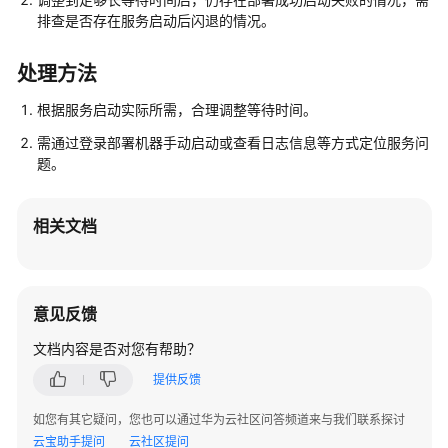
入
排查是否存在服务启动后闪退的情况。
门
用
处理方法
户
根据服务启动实际所需，合理调整等待时间。
指
南
需通过登录部署机器手动启动或查看日志信息等方式定位服务问
题。
最
佳
相关文档
实
践
API
意见反馈
参
考
文档内容是否对您有帮助？
提供反馈
场
景
如您有其它疑问，您也可以通过华为云社区问答频道来与我们联系探讨
代
云宝助手提问
云社区提问