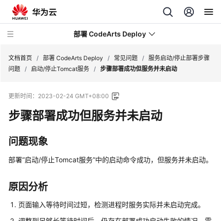
部署 CodeArts Deploy
文档首页
/
部署 CodeArts Deploy
/
常见问题
/
服务启动/停止部署步骤
问题
/
启动/停止Tomcat服务
/
步骤部署成功但服务并未启动
最
更新时间：
2023-02-24 GMT+08:00
新
动
步骤部署成功但服务并未启动
态
问题现象
产
品
部署“启动/停止Tomcat服务”中的启动命令成功，但服务并未启动。
介
绍
原因分析
快
页面输入等待时间过短，检测进程时服务实际并未启动完成。
速
调整到足够长等待时间后，仍存在部署成功启动失败的情况，需