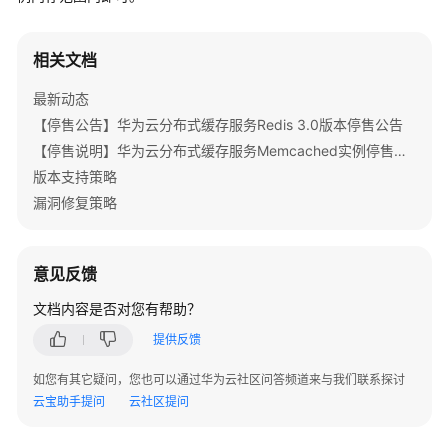
公
告
相关文档
产
最新动态
品
介
【停售公告】华为云分布式缓存服务Redis 3.0版本停售公告
绍
【停售说明】华为云分布式缓存服务Memcached实例停售公告
版本支持策略
计
漏洞修复策略
费
说
明
意见反馈
快
文档内容是否对您有帮助？
速
提供反馈
入
门
如您有其它疑问，您也可以通过华为云社区问答频道来与我们联系探讨
云宝助手提问
云社区提问
用
户