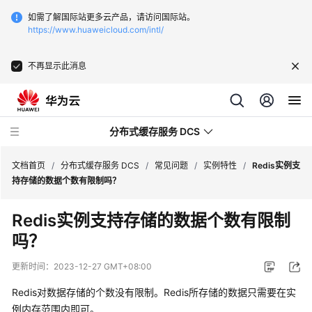
如需了解国际站更多云产品，请访问国际站。
https://www.huaweicloud.com/intl/
不再显示此消息
分布式缓存服务 DCS
文档首页
/
分布式缓存服务 DCS
/
常见问题
/
实例特性
/
Redis实例支
持存储的数据个数有限制吗？
最
Redis实例支持存储的数据个数有限制
新
吗？
动
态
更新时间：
2023-12-27 GMT+08:00
服
Redis对数据存储的个数没有限制。Redis所存储的数据只需要在实
务
例内存范围内即可。