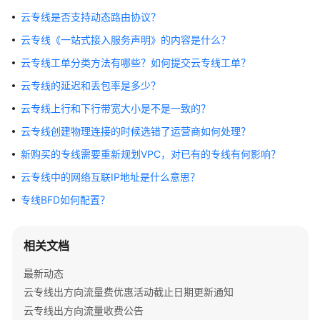
公
云专线是否支持动态路由协议？
告
云专线《一站式接入服务声明》的内容是什么？
产
云专线工单分类方法有哪些？如何提交云专线工单？
品
云专线的延迟和丢包率是多少？
介
绍
云专线上行和下行带宽大小是不是一致的？
云专线创建物理连接的时候选错了运营商如何处理？
计
费
新购买的专线需要重新规划VPC，对已有的专线有何影响？
说
云专线中的网络互联IP地址是什么意思？
明
专线BFD如何配置？
快
速
相关文档
入
门
最新动态
云专线出方向流量费优惠活动截止日期更新通知
用
云专线出方向流量收费公告
户