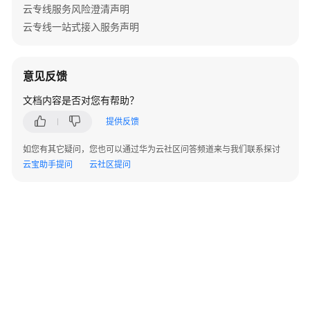
指
云专线服务风险澄清声明
南
云专线一站式接入服务声明
最
佳
意见反馈
实
践
文档内容是否对您有帮助？
提供反馈
API
参
如您有其它疑问，您也可以通过华为云社区问答频道来与我们联系探讨
考
云宝助手提问
云社区提问
SDK
参
考
场
景
代
码