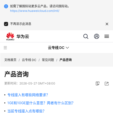
如需了解国际站更多云产品，请访问国际站。
https://www.huaweicloud.com/intl/
不再显示此消息
云专线 DC
文档首页
/
云专线 DC
/
常见问题
/
产品咨询
产品咨询
最
新
更新时间：
2026-05-27 GMT+08:00
动
态
专线接入有哪些网络要求？
1GE和10GE是什么意思？两者有什么区别？
服
务
当前专线接入点有哪些？