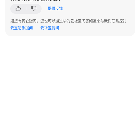
实
提供反馈
践
如您有其它疑问，您也可以通过华为云社区问答频道来与我们联系探讨
API
云宝助手提问
云社区提问
参
考
场
景
代
码
示
例
常
见
问
©2026 Huaweicloud.com 版权所有
题
黔ICP备20004760号-14
苏B2-20130048号
A2.B1.B2-20070312
增值电信业务经营许可证：B1.B2-20200593 | 代理域名注册服务机构：新网、西数
产
电子营业执照
贵公网安备 52990002000093号