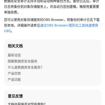
数据库安全审计支持手动和自动两种备份方式。备份日志后，审计
介
日志将备份到对象存储服务上，并自动为您创建桶，桶按用量需要
绍
单独收费。
计
您可以使用对象存储服务的OBS Browser，将备份的审计日志下载
费
到本地，详细操作请参见
通过OBS Browser+图形化工具快速使用
说
OBS
。
明
快
相关文档
速
入
最新动态
门
图解数据库安全服务
什么是数据库安全服务？
用
产品优势
户
产品功能
指
南
意见反馈
最
佳
文档内容是否对您有帮助？